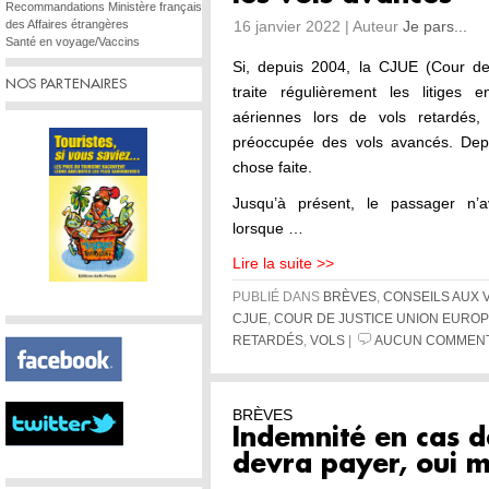
Recommandations Ministère français
des Affaires étrangères
16 janvier 2022 | Auteur
Je pars...
Santé en voyage/Vaccins
Si, depuis 2004, la CJUE (Cour de
NOS PARTENAIRES
traite régulièrement les litiges
aériennes lors de vols retardés, 
préoccupée des vols avancés. Dep
chose faite.
Jusqu’à présent, le passager n’av
lorsque …
Lire la suite >>
PUBLIÉ DANS
BRÈVES
,
CONSEILS AUX
CJUE
,
COUR DE JUSTICE UNION EURO
RETARDÉS
,
VOLS
|
AUCUN COMMENT
BRÈVES
Indemnité en cas d
devra payer, oui 