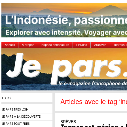
Accueil
À propos
Espace annonceurs
Librairie
Archives
Impress
EDITO
Articles avec le tag ‘i
JE PARS TRÈS LOIN
JE PARS À LA DÉCOUVERTE
BRÈVES
JE PARS TOUT PRÈS