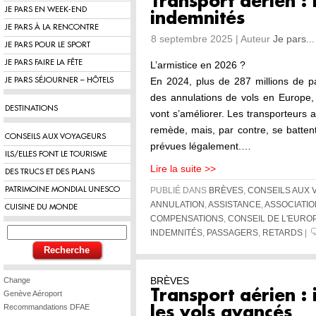
Transport aérien : 
JE PARS EN WEEK-END
indemnités
JE PARS À LA RENCONTRE
8 septembre 2025 | Auteur
Je pars...
JE PARS POUR LE SPORT
JE PARS FAIRE LA FÊTE
L’armistice en 2026 ?
En 2024, plus de 287 millions de p
JE PARS SÉJOURNER – HÔTELS
des annulations de vols en Europe, 
DESTINATIONS
vont s’améliorer. Les transporteurs 
remède, mais, par contre, se batten
CONSEILS AUX VOYAGEURS
prévues légalement.…
ILS/ELLES FONT LE TOURISME
Lire la suite >>
DES TRUCS ET DES PLANS
PATRIMOINE MONDIAL UNESCO
PUBLIÉ DANS
BRÈVES
,
CONSEILS AUX
ANNULATION
,
ASSISTANCE
,
ASSOCIATI
CUISINE DU MONDE
COMPENSATIONS
,
CONSEIL DE L'EURO
INDEMNITÉS
,
PASSAGERS
,
RETARDS
|
BRÈVES
Change
Transport aérien :
Genève Aéroport
Recommandations DFAE
les vols avancés