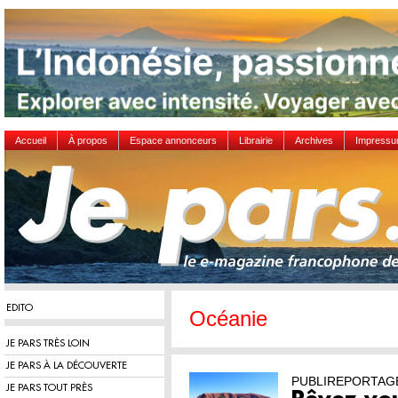
Accueil
À propos
Espace annonceurs
Librairie
Archives
Impress
EDITO
Océanie
JE PARS TRÈS LOIN
JE PARS À LA DÉCOUVERTE
PUBLIREPORTAG
JE PARS TOUT PRÈS