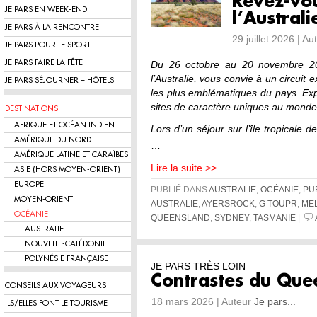
Rêvez-vou
JE PARS EN WEEK-END
l’Australi
JE PARS À LA RENCONTRE
29 juillet 2026 | A
JE PARS POUR LE SPORT
JE PARS FAIRE LA FÊTE
Du 26 octobre au 20 novembre 202
l’Australie, vous convie à un circuit
JE PARS SÉJOURNER – HÔTELS
les plus emblématiques du pays. Exp
sites de caractère uniques au monde
DESTINATIONS
AFRIQUE ET OCÉAN INDIEN
Lors d’un séjour sur l’île tropicale 
AMÉRIQUE DU NORD
…
AMÉRIQUE LATINE ET CARAÏBES
Lire la suite >>
ASIE (HORS MOYEN-ORIENT)
EUROPE
PUBLIÉ DANS
AUSTRALIE
,
OCÉANIE
,
PU
MOYEN-ORIENT
AUSTRALIE
,
AYERSROCK
,
G TOUPR
,
ME
OCÉANIE
QUEENSLAND
,
SYDNEY
,
TASMANIE
|
AUSTRALIE
NOUVELLE-CALÉDONIE
POLYNÉSIE FRANÇAISE
JE PARS TRÈS LOIN
Contrastes du Que
CONSEILS AUX VOYAGEURS
18 mars 2026 | Auteur
Je pars...
ILS/ELLES FONT LE TOURISME