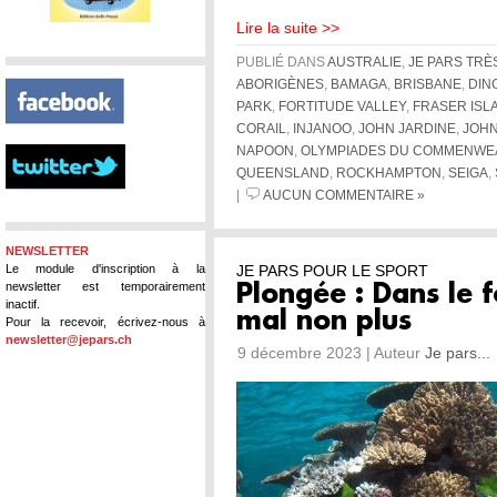
Lire la suite >>
PUBLIÉ DANS
AUSTRALIE
,
JE PARS TRÈ
ABORIGÈNES
,
BAMAGA
,
BRISBANE
,
DIN
PARK
,
FORTITUDE VALLEY
,
FRASER ISL
CORAIL
,
INJANOO
,
JOHN JARDINE
,
JOHN
NAPOON
,
OLYMPIADES DU COMMENWE
QUEENSLAND
,
ROCKHAMPTON
,
SEIGA
,
|
AUCUN COMMENTAIRE »
NEWSLETTER
Le module d'inscription à la
JE PARS POUR LE SPORT
newsletter est temporairement
Plongée : Dans le f
inactif.
mal non plus
Pour la recevoir, écrivez-nous à
newsletter@jepars.ch
9 décembre 2023 | Auteur
Je pars...