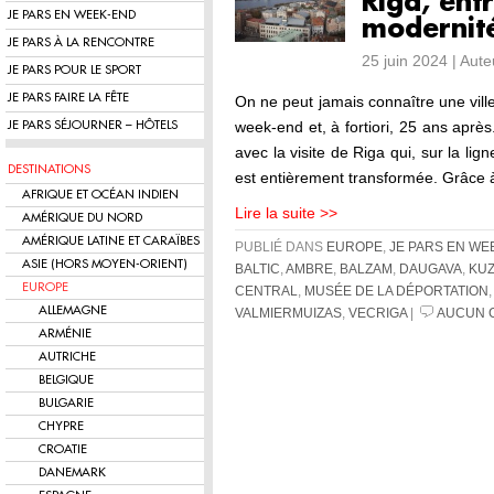
Riga, entr
JE PARS EN WEEK-END
modernit
JE PARS À LA RENCONTRE
25 juin 2024 | Aut
JE PARS POUR LE SPORT
JE PARS FAIRE LA FÊTE
On ne peut jamais connaître une ville
week-end et, à fortiori, 25 ans après
JE PARS SÉJOURNER – HÔTELS
avec la visite de Riga qui, sur la li
DESTINATIONS
est entièrement transformée. Grâce à
AFRIQUE ET OCÉAN INDIEN
Lire la suite >>
AMÉRIQUE DU NORD
AMÉRIQUE LATINE ET CARAÏBES
PUBLIÉ DANS
EUROPE
,
JE PARS EN WE
ASIE (HORS MOYEN-ORIENT)
BALTIC
,
AMBRE
,
BALZAM
,
DAUGAVA
,
KU
EUROPE
CENTRAL
,
MUSÉE DE LA DÉPORTATION
ALLEMAGNE
VALMIERMUIZAS
,
VECRIGA
|
AUCUN 
ARMÉNIE
AUTRICHE
BELGIQUE
BULGARIE
CHYPRE
CROATIE
DANEMARK