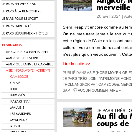
Angkor, l
JE PARS EN WEEK-END
merveill
JE PARS À LA RENCONTRE
20 avril 2024 | Au
JE PARS POUR LE SPORT
JE PARS FAIRE LA FÊTE
Siem Reap vit encore comme au temp
On ne mesurera jamais le tort cultu
JE PARS SÉJOURNER – HÔTELS
cette région de l’Asie en laissant au
DESTINATIONS
culturel, voire en en détruisant certa
AFRIQUE ET OCÉAN INDIEN
n’est plus qu’un vieux souvenir. Cett
AMÉRIQUE DU NORD
Lire la suite >>
AMÉRIQUE LATINE ET CARAÏBES
ASIE (HORS MOYEN-ORIENT)
PUBLIÉ DANS
ASIE (HORS MOYEN-ORIE
CAMBODGE
JE PARS TRÈS LOIN
,
PATRIMOINE MOND
CHINE
THOM
,
ANGKOR VAT
,
CAMBODGE
,
MEKO
INDE
SAP
|
AUCUN COMMENTAIRE »
INDONÉSIE
KAZAKHSTAN
MALAISIE
JE PARS TRÈS LO
LES MALDIVES
Au fil du
MYANMAR
coups de
RUSSIE