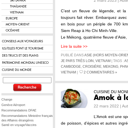
2 mars 2023 | Aut
SRI LANKA
THAÏLANDE
C’est un fleuve de légende, et l
VIETNAM
toujours fait rêver. Embarquez ave
EUROPE
en bois pour un périple de 700 k
MOYEN-ORIENT
Siem Reap à Ho Chi Minh-Ville.
OCÉANIE
Le Mékong, quatrième fleuve d’Asie
CONSEILS AUX VOYAGEURS
Lire la suite >>
ILS/ELLES FONT LE TOURISME
PUBLIÉ DANS
ASIE (HORS MOYEN-ORIE
DES TRUCS ET DES PLANS
JE PARS TRÈS LOIN
,
VIETNAM
| TAGS :
A
PATRIMOINE MONDIAL UNESCO
CAMBODGE
,
CROISIÈRE
,
MEKONG
,
PHN
CUISINE DU MONDE
VIETNAM
|
2 COMMENTAIRES »
CUISINE DU MON
Amok à l
Change
Genève Aéroport
22 mars 2022 | Au
Recommandations DFAE
Recommandations Ministère français
L’Amok est une sp
des Affaires étrangères
de poisson, d’épices et autres ingré
Santé en voyage/Vaccins