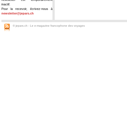
inactif.
Pour la recevoir, écrivez-nous à
newsletter@jepars.ch
© jepars.ch - Le e-magazine francophone des voyages