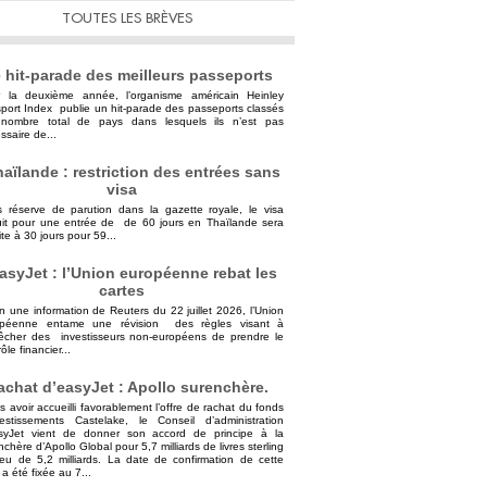
TOUTES LES BRÈVES
 hit-parade des meilleurs passeports
 la deuxième année, l’organisme américain Heinley
port Index publie un hit-parade des passeports classés
nombre total de pays dans lesquels ils n’est pas
ssaire de...
aïlande : restriction des entrées sans
visa
 réserve de parution dans la gazette royale, le visa
uit pour une entrée de de 60 jours en Thaïlande sera
ite à 30 jours pour 59...
asyJet : l’Union européenne rebat les
cartes
n une information de Reuters du 22 juillet 2026, l’Union
opéenne entame une révision des règles visant à
cher des investisseurs non-européens de prendre le
ôle financier...
achat d’easyJet : Apollo surenchère.
s avoir accueilli favorablement l’offre de rachat du fonds
vestissements Castelake, le Conseil d’administration
syJet vient de donner son accord de principe à la
nchère d’Apollo Global pour 5,7 milliards de livres sterling
ieu de 5,2 milliards. La date de confirmation de cette
 a été fixée au 7...