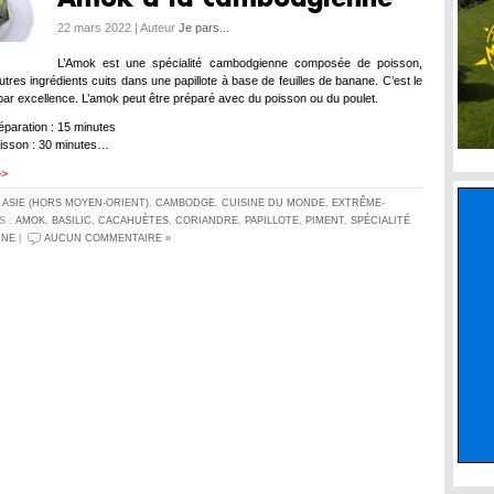
22 mars 2022 | Auteur
Je pars...
L’Amok est une spécialité cambodgienne composée de poisson,
utres ingrédients cuits dans une papillote à base de feuilles de banane. C’est le
 par excellence. L’amok peut être préparé avec du poisson ou du poulet.
paration : 15 minutes
isson : 30 minutes…
>>
S
ASIE (HORS MOYEN-ORIENT)
,
CAMBODGE
,
CUISINE DU MONDE
,
EXTRÊME-
S :
AMOK
,
BASILIC
,
CACAHUÈTES
,
CORIANDRE
,
PAPILLOTE
,
PIMENT
,
SPÉCIALITÉ
NNE
|
AUCUN COMMENTAIRE »