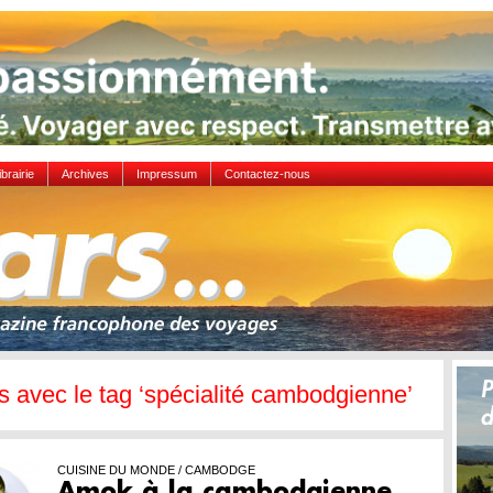
ibrairie
Archives
Impressum
Contactez-nous
es avec le tag ‘spécialité cambodgienne’
CUISINE DU MONDE / CAMBODGE
Amok à la cambodgienne