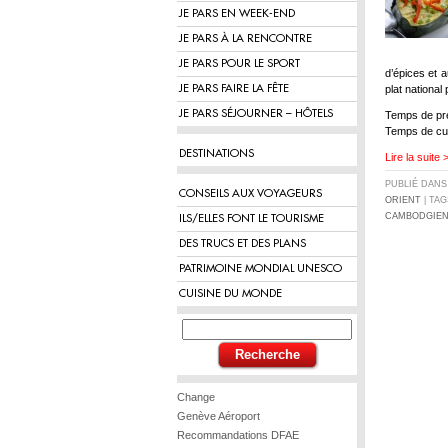
JE PARS EN WEEK-END
JE PARS À LA RENCONTRE
JE PARS POUR LE SPORT
d’épices et a
JE PARS FAIRE LA FÊTE
plat national
JE PARS SÉJOURNER – HÔTELS
Temps de pré
Temps de cu
DESTINATIONS
Lire la suite 
PUBLIÉ DAN
CONSEILS AUX VOYAGEURS
ORIENT
| TAG
CAMBODGIE
ILS/ELLES FONT LE TOURISME
DES TRUCS ET DES PLANS
PATRIMOINE MONDIAL UNESCO
CUISINE DU MONDE
Change
Genève Aéroport
Recommandations DFAE