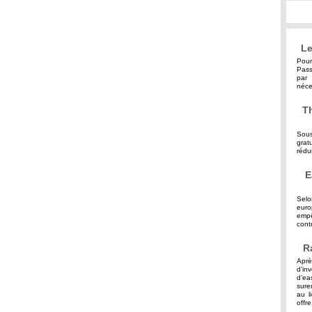
Le
Pour
Pass
par 
néce
Th
Sous
grat
rédu
E
Selo
eur
empê
contr
R
Aprè
d’in
d’ea
sure
au l
offre