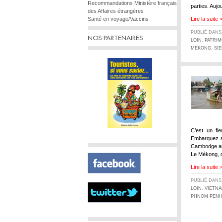
Recommandations Ministère français
parties. Aujo
des Affaires étrangères
Santé en voyage/Vaccins
Lire la suite 
PUBLIÉ DAN
NOS PARTENAIRES
LOIN
,
PATRI
MEKONG
,
SI
C’est un fl
Embarquez a
Cambodge au 
Le Mékong, q
Lire la suite 
PUBLIÉ DAN
LOIN
,
VIETN
PHNOM PEN