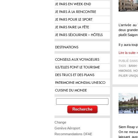
JE PARS EN WEEK-END
JE PARS À LA RENCONTRE
JE PARS POUR LE SPORT
L’arrivée au
JE PARS FAIRE LA FÊTE
deux grandes
plutôt Saigon
JE PARS SÉJOURNER – HÔTELS
Il y aura tou
DESTINATIONS
Lire la suite 
CONSEILS AUX VOYAGEURS
PUBLIÉ DAN
TAGS :
BANH
ILS/ELLES FONT LE TOURISME
HMONGS
,
HO
DES TRUCS ET DES PLANS
PILIER UNIQ
PATRIMOINE MONDIAL UNESCO
CUISINE DU MONDE
Change
Siem Reap v
Genève Aéroport
On ne mesurer
Recommandations DFAE
laissant aus