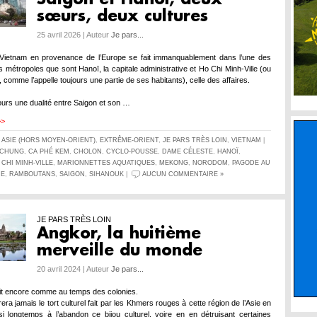
sœurs, deux cultures
25 avril 2026 | Auteur
Je pars...
 Vietnam en provenance de l’Europe se fait immanquablement dans l’une des
 métropoles que sont Hanoï, la capitale administrative et Ho Chi Minh-Ville (ou
, comme l’appelle toujours une partie de ses habitants), celle des affaires.
jours une dualité entre Saigon et son …
>>
S
ASIE (HORS MOYEN-ORIENT)
,
EXTRÊME-ORIENT
,
JE PARS TRÈS LOIN
,
VIETNAM
|
 CHUNG
,
CA PHÉ KEM
,
CHOLON
,
CYCLO-POUSSE
,
DAME CÉLESTE
,
HANOÏ
,
 CHI MINH-VILLE
,
MARIONNETTES AQUATIQUES
,
MEKONG
,
NORODOM
,
PAGODE AU
UE
,
RAMBOUTANS
,
SAIGON
,
SIHANOUK
|
AUCUN COMMENTAIRE »
JE PARS TRÈS LOIN
Angkor, la huitième
merveille du monde
20 avril 2024 | Auteur
Je pars...
it encore comme au temps des colonies.
a jamais le tort culturel fait par les Khmers rouges à cette région de l’Asie en
si longtemps à l’abandon ce bijou culturel, voire en en détruisant certaines