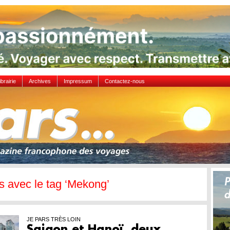
ibrairie
Archives
Impressum
Contactez-nous
es avec le tag ‘Mekong’
JE PARS TRÈS LOIN
Saigon et Hanoï, deux