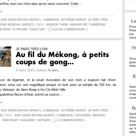
urd’hui, tout ceci n’est plus qu’un vieux souvenir. Cette …
>>
S
ASIE (HORS MOYEN-ORIENT)
,
CAMBODGE
,
EXTRÊME-ORIENT
,
JE PARS TRÈS
Le
MOINE MONDIAL UNESCO
| TAGS :
ANGKOR THOM
,
ANGKOR VAT
,
CAMBODGE
,
Pour
EM REAP
,
TA PROHM
,
TONLÉ SAP
|
AUCUN COMMENTAIRE »
Pass
par 
néce
Th
JE PARS TRÈS LOIN
Au fil du Mékong, à petits
Sous
coups de gong…
grat
rédu
2 mars 2023 | Auteur
Je pars...
E
euve de légende, et la seule évocation de son nom a toujours fait rêver.
vec nous sur une magnifique jonque en bois pour un périple de 700 km, du
Selo
Vietnam, de Siem Reap à Ho Chi Minh-Ville.
eur
empê
uatrième fleuve d’Asie, prend sa source …
contr
>>
R
S
ASIE (HORS MOYEN-ORIENT)
,
CAMBODGE
,
EXTRÊME-ORIENT
,
JE PARS TRÈS
Aprè
AM
| TAGS :
ASIE (HORS MOYEN-ORIENT)
,
CAMBODGE
,
CROISIÈRE
,
MEKONG
,
d’in
H
,
SIEM REAP
,
THAÏLANDE
,
VIETNAM
|
2 COMMENTAIRES »
d’ea
sure
au l
offre