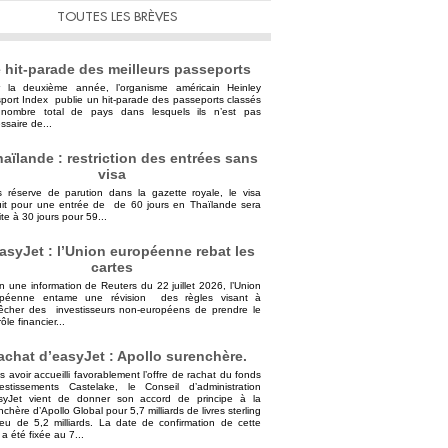
TOUTES LES BRÈVES
 hit-parade des meilleurs passeports
 la deuxième année, l’organisme américain Heinley
port Index publie un hit-parade des passeports classés
nombre total de pays dans lesquels ils n’est pas
ssaire de...
aïlande : restriction des entrées sans
visa
 réserve de parution dans la gazette royale, le visa
uit pour une entrée de de 60 jours en Thaïlande sera
ite à 30 jours pour 59...
asyJet : l’Union européenne rebat les
cartes
n une information de Reuters du 22 juillet 2026, l’Union
opéenne entame une révision des règles visant à
cher des investisseurs non-européens de prendre le
ôle financier...
achat d’easyJet : Apollo surenchère.
s avoir accueilli favorablement l’offre de rachat du fonds
vestissements Castelake, le Conseil d’administration
syJet vient de donner son accord de principe à la
nchère d’Apollo Global pour 5,7 milliards de livres sterling
ieu de 5,2 milliards. La date de confirmation de cette
 a été fixée au 7...