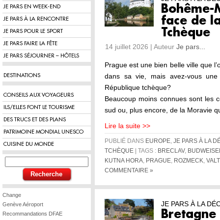
Bohême-M
JE PARS EN WEEK-END
face de l
JE PARS À LA RENCONTRE
Tchèque
JE PARS POUR LE SPORT
JE PARS FAIRE LA FÊTE
14 juillet 2026 | Auteur
Je pars...
JE PARS SÉJOURNER – HÔTELS
Prague est une bien belle ville que l’o
dans sa vie, mais avez-vous une 
DESTINATIONS
République tchèque?
CONSEILS AUX VOYAGEURS
Beaucoup moins connues sont les c
ILS/ELLES FONT LE TOURISME
sud ou, plus encore, de la Moravie q
DES TRUCS ET DES PLANS
Lire la suite >>
PATRIMOINE MONDIAL UNESCO
PUBLIÉ DANS
EUROPE
,
JE PARS À LA 
CUISINE DU MONDE
TCHÈQUE
| TAGS :
BRECLAV
,
BUDWEISE
KUTNA HORA
,
PRAGUE
,
ROZMECK
,
VALT
COMMENTAIRE »
Change
JE PARS À LA D
Genève Aéroport
Bretagne 
Recommandations DFAE