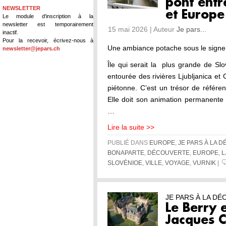
pont entr
NEWSLETTER
et Europe
Le module d'inscription à la
newsletter est temporairement
15 mai 2026 | Auteur
Je pars...
inactif.
Pour la recevoir, écrivez-nous à
Une ambiance potache sous le signe
newsletter@jepars.ch
Île qui serait la plus grande de Slové
entourée des rivières Ljubljanica et
piétonne. C’est un trésor de référen
Elle doit son animation permanente
…
Lire la suite >>
PUBLIÉ DANS
EUROPE
,
JE PARS À LA 
BONAPARTE
,
DÉCOUVERTE
,
EUROPE
,
L
SLOVÉNIOE
,
VILLE
,
VOYAGE
,
VURNIK
|
JE PARS À LA D
Le Berry 
Jacques C