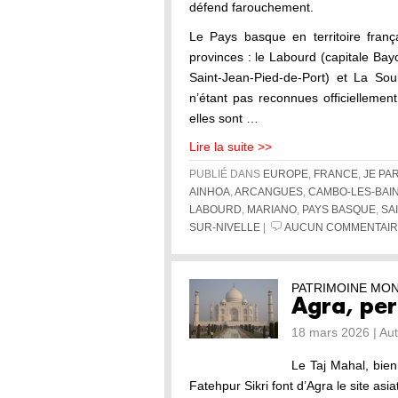
défend farouchement.
Le Pays basque en territoire franç
provinces : le Labourd (capitale Bay
Saint-Jean-Pied-de-Port) et La Sou
n’étant pas reconnues officiellement
elles sont …
Lire la suite >>
PUBLIÉ DANS
EUROPE
,
FRANCE
,
JE PA
AINHOA
,
ARCANGUES
,
CAMBO-LES-BAI
LABOURD
,
MARIANO
,
PAYS BASQUE
,
SA
SUR-NIVELLE
|
AUCUN COMMENTAIR
PATRIMOINE MO
Agra, per
18 mars 2026 | Au
Le Taj Mahal, bien
Fatehpur Sikri font d’Agra le site asi