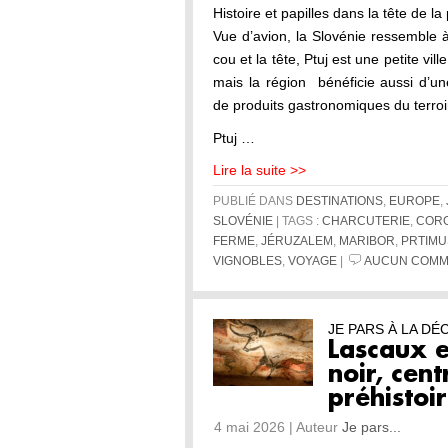
Histoire et papilles dans la tête de la
Vue d’avion, la Slovénie ressemble 
cou et la tête, Ptuj est une petite vil
mais la région bénéficie aussi d’un
de produits gastronomiques du terroi
Ptuj …
Lire la suite >>
PUBLIÉ DANS
DESTINATIONS
,
EUROPE
,
SLOVÉNIE
| TAGS :
CHARCUTERIE
,
COR
FERME
,
JÉRUZALEM
,
MARIBOR
,
PRTIMU
VIGNOBLES
,
VOYAGE
|
AUCUN COMM
JE PARS À LA D
Lascaux e
noir, cent
préhistoi
4 mai 2026 | Auteur
Je pars...