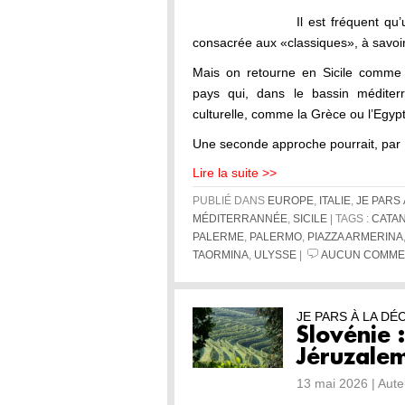
Il est fréquent qu’
consacrée aux «classiques», à savoir
Mais on retourne en Sicile comme 
pays qui, dans le bassin méditer
culturelle, comme la Grèce ou l’Egyp
Une seconde approche pourrait, par
Lire la suite >>
PUBLIÉ DANS
EUROPE
,
ITALIE
,
JE PARS
MÉDITERRANNÉE
,
SICILE
| TAGS :
CATA
PALERME
,
PALERMO
,
PIAZZA ARMERINA
TAORMINA
,
ULYSSE
|
AUCUN COMMEN
JE PARS À LA D
Slovénie :
Jéruzale
13 mai 2026 | Aut