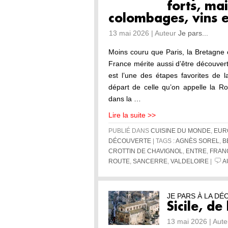
forts, ma
colombages, vins 
13 mai 2026 | Auteur
Je pars...
Moins couru que Paris, la Bretagne o
France mérite aussi d’être découvert. 
est l’une des étapes favorites de l
départ de celle qu’on appelle la 
dans la …
Lire la suite >>
PUBLIÉ DANS
CUISINE DU MONDE
,
EUR
DÉCOUVERTE
| TAGS :
AGNÈS SOREL
,
B
CROTTIN DE CHAVIGNOL
,
ENTRE
,
FRAN
ROUTE
,
SANCERRE
,
VALDELOIRE
|
A
JE PARS À LA D
Sicile, d
13 mai 2026 | Aut