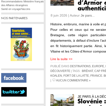
Recommandations Ministère français
d’Armor 
des Affaires étrangères
authentici
Santé en voyage/Vaccins
8 juin 2026 | Auteur
Je pars...
NOS PARTENAIRES
Histoire, embruns, marine à voile e
Pour celles et ceux qui ne seraien
Bretagne, cette région particuli
départements, à défaut d’inclure l’act
en fit historiquement partie. Ainsi, l
Vilaine et les Côtes-d’Armor compos
Lire la suite >>
PUBLIÉ DANS
DESTINATIONS
,
EUROPE
,
DÉCOUVERTE
| TAGS :
BRÉHAT
,
CAP FR
KOALEN
,
FORT DE LA LATTE
,
FRANCE. 
|
AUCUN COMMENTAIRE »
JE PARS À LA D
Slovénie :