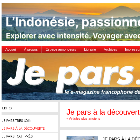
Accueil
À propos
Espace annonceurs
Librairie
Archives
Impress
EDITO
Je pars à la découver
« Articles plus anciens
JE PARS TRÈS LOIN
JE PARS À LA DÉCOUVERTE
JE PARS TOUT PRÈS
JE PARS À LA D