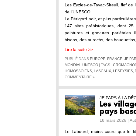
Les Eyzies-de-Tayac-Sireuil, fief de
de l’UNESCO.
Le Périgord noir, et plus particulière
147 sites préhistoriques, dont 25
peintures et gravures pariétales i
bisons, des aurochs, des bouquetins
Lire la suite >>
PUBLIÉ DANS
EUROPE
,
FRANCE
,
JE PA
MONDIAL UNESCO
| TAGS :
CROMAGNO
HOMOSAOIENS
,
LASCAUX
,
LESEYSIES
,
COMMENTAIRE »
JE PARS À LA D
Les villag
pays bas
18 mars 2026 | Au
Le Labourd, moins couru que le litto