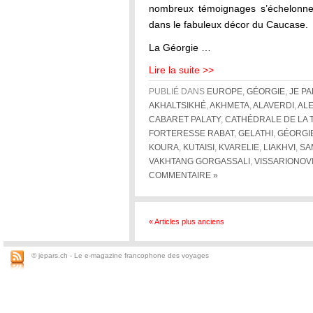
nombreux témoignages s’échelonne
dans le fabuleux décor du Caucase.
La Géorgie …
Lire la suite >>
PUBLIÉ DANS
EUROPE
,
GÉORGIE
,
JE P
AKHALTSIKHÉ
,
AKHMETA
,
ALAVERDI
,
AL
CABARET PALATY
,
CATHÉDRALE DE LA T
FORTERESSE RABAT
,
GELATHI
,
GÉORGI
KOURA
,
KUTAISI
,
KVARELIE
,
LIAKHVI
,
SA
VAKHTANG GORGASSALI
,
VISSARIONOV
COMMENTAIRE »
« Articles plus anciens
© jepars.ch - Le e-magazine francophone des voyages