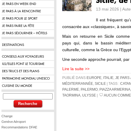
Sicile, d
JE PARS EN WEEK-END
13 mai 2026 | Aut
JE PARS À LA RENCONTRE
JE PARS POUR LE SPORT
Il est fréquent qu’
JE PARS FAIRE LA FÊTE
consacrée aux «classiques», à savoir
JE PARS SÉJOURNER – HÔTELS
Mais on retourne en Sicile comme 
pays qui, dans le bassin méditer
DESTINATIONS
culturelle, comme la Grèce ou l’Egyp
CONSEILS AUX VOYAGEURS
Une seconde approche pourrait, par
ILS/ELLES FONT LE TOURISME
Lire la suite >>
DES TRUCS ET DES PLANS
PUBLIÉ DANS
EUROPE
,
ITALIE
,
JE PARS
PATRIMOINE MONDIAL UNESCO
MÉDITERRANNÉE
,
SICILE
| TAGS :
CATA
CUISINE DU MONDE
PALERME
,
PALERMO
,
PIAZZA ARMERINA
TAORMINA
,
ULYSSE
|
AUCUN COMMEN
Change
Genève Aéroport
Recommandations DFAE