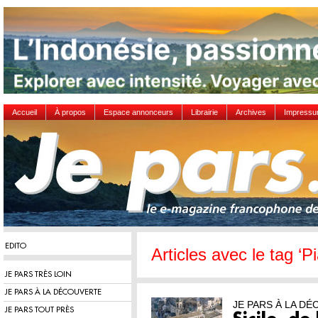
Accueil
À propos
Espace annonceurs
Librairie
Archives
Impress
EDITO
Articles avec le tag ‘
JE PARS TRÈS LOIN
JE PARS À LA DÉCOUVERTE
JE PARS À LA D
JE PARS TOUT PRÈS