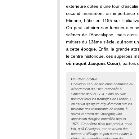
extérieure dotée d’une tour d’escalie
second monument en importance est
Etienne, bâtie en 1195 sur l’initiati
On peut admirer son lumineux ensem
scènes de l’Apocalypse, mais aussi 
métiers du 13ème siècle, qui sont un
à cette époque. Enfin, la grande att
le centre historique, ces superbes m
où naquit Jacques Cœur
), parfois
Un divin crottin
Chavignol est une ancienne commune du
département du Cher, rattachée à
Sancerre depuis 1794. Sans pouvoir
nommer tous les fromages de France, il
en est un qui figure régulièrement sur les
plateaux des restaurants de renom, à
savoir le crottin de Chavignol, une
appellation d’origine contrôlée depuis
1976. Ce chèvre n’est pas produit, et de
loin, qu’à Chavignol, car on trouve des
centres d’affinage un peu partout dans la
région. Ils accueillent volontiers des