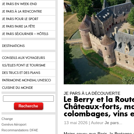
JE PARS EN WEEK-END
JE PARS À LA RENCONTRE
JE PARS POUR LE SPORT
JE PARS FAIRE LA FÊTE
JE PARS SÉJOURNER – HÔTELS
DESTINATIONS
CONSEILS AUX VOYAGEURS
ILS/ELLES FONT LE TOURISME
DES TRUCS ET DES PLANS
PATRIMOINE MONDIAL UNESCO
CUISINE DU MONDE
JE PARS À LA DÉCOUVERTE
Le Berry et la Rout
Châteaux-forts, m
colombages, vins 
Change
13 mai 2026 | Auteur
Je pars...
Genève Aéroport
Recommandations DFAE
Moins couru que Paris, la Bretagne o