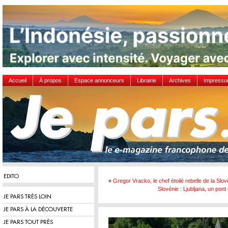
Accueil
À propos
Espace annonceurs
Librairie
Archives
Impress
EDITO
«
Gregor Vracko, le chef étoilé rebelle de la Slov
Slovénie : Ljubljana, un pon
JE PARS TRÈS LOIN
JE PARS À LA DÉCOUVERTE
JE PARS TOUT PRÈS