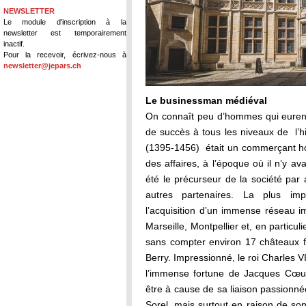
NEWSLETTER
Le module d'inscription à la
newsletter est temporairement
inactif.
Pour la recevoir, écrivez-nous à
newsletter@jepars.ch
Le businessman médiéval
On connaît peu d’hommes qui eurent 
de succès à tous les niveaux de l’
(1395-1456) était un commerçant ho
des affaires, à l’époque où il n’y ava
été le précurseur de la société par 
autres partenaires. La plus imp
l’acquisition d’un immense réseau 
Marseille, Montpellier et, en particuli
sans compter environ 17 châteaux f
Berry. Impressionné, le roi Charles 
l’immense fortune de Jacques Cœur 
être à cause de sa liaison passion
Sorel, mais surtout en raison de so