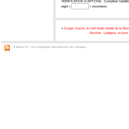
VERIFICATION (CAPTCHA) : Compléter l'addition
eight +
= seventeen
«
Gregor Vracko, le chef étoilé rebelle de la Slov
Slovénie : Ljubljana, un pon
© jepars.ch - Le e-magazine francophone des voyages