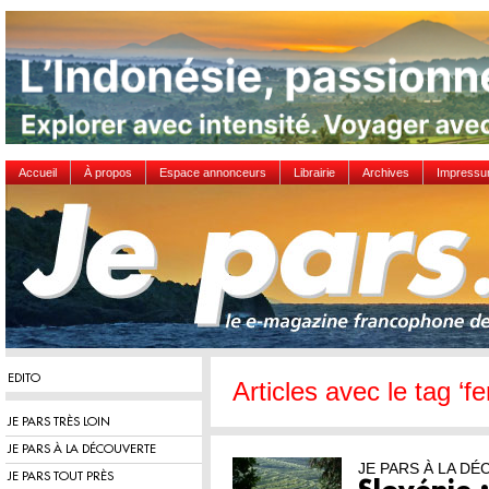
Accueil
À propos
Espace annonceurs
Librairie
Archives
Impress
EDITO
Articles avec le tag ‘f
JE PARS TRÈS LOIN
JE PARS À LA DÉCOUVERTE
JE PARS À LA D
JE PARS TOUT PRÈS