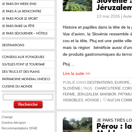
Slovénie :
JE PARS EN WEEK-END
Jéruzale
JE PARS À LA RENCONTRE
13 mai 2026 | Aut
JE PARS POUR LE SPORT
JE PARS FAIRE LA FÊTE
Histoire et papilles dans la tête de la
Vue d’avion, la Slovénie ressemble 
JE PARS SÉJOURNER – HÔTELS
cou et la tête, Ptuj est une petite vil
DESTINATIONS
mais la région bénéficie aussi d’un
de produits gastronomiques du terroi
CONSEILS AUX VOYAGEURS
Ptuj …
ILS/ELLES FONT LE TOURISME
DES TRUCS ET DES PLANS
Lire la suite >>
PATRIMOINE MONDIAL UNESCO
PUBLIÉ DANS
DESTINATIONS
,
EUROPE
,
CUISINE DU MONDE
SLOVÉNIE
| TAGS :
CHARCUTERIE
,
COR
FERME
,
JÉRUZALEM
,
MARIBOR
,
PRTIMU
VIGNOBLES
,
VOYAGE
|
AUCUN COMM
Change
JE PARS TRÈS LO
Genève Aéroport
Pérou : l
Recommandations DFAE