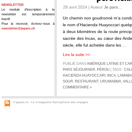
NEWSLETTER
28 avril 2024 | Auteur
Je pars...
Le module d'inscription à la
newsletter est temporairement
Un chemin non goudronné m’a condui
inactif.
Pour la recevoir, écrivez-nous à
le nom d’Hacienda Huayoccari quelq
newsletter@jepars.ch
à deux kilomètres de la route princip
sacrée des Incas, au cœur des And
siècle, elle fut achetée dans les …
Lire la suite >>
PUBLIÉ DANS
AMÉRIQUE LATINE ET CA
PARS SÉJOURNER
,
PÉROU
| TAGS :
CAL
HACIENDA HUAYOCCARI
,
INCA
,
LAMABA
SOUR
,
RESTAURANT
,
URUMABMA
,
VALL
COMMENTAIRE »
© jepars.ch - Le e-magazine francophone des voyages