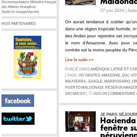
Maldona
Recommandations Ministère français
des Affaires étrangères
27 juin 2024 | Aut
Santé en voyage/Vaccins
On aurait tendance à oublier qu’un
NOS PARTENAIRES
dans une région tropicale humide, ir
des Andes pour rejoindre cet incroy
le nom d’Amazonie. Avec pour cap
contrée est la moins peuplée du Pé
Lire la suite >>
PUBLIÉ DANS
AMÉRIQUE LATINE ET CA
| TAGS :
AD GENTES
,
AMAZONIE
,
DAL VO
INKATERRA
,
JUNGLE
,
MARIPOSARIO
,
OR
PUERTO MALDONADI
,
RESERVA AMAZO
VACANCES
|
AUCUN COMMENTAIRE 
JE PARS SÉJOUR
Hacienda 
fenêtre s
péruvien