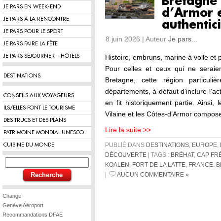
Bretagne 
JE PARS EN WEEK-END
d’Armor 
JE PARS À LA RENCONTRE
authentici
JE PARS POUR LE SPORT
8 juin 2026 | Auteur
Je pars...
JE PARS FAIRE LA FÊTE
JE PARS SÉJOURNER – HÔTELS
Histoire, embruns, marine à voile e
Pour celles et ceux qui ne seraien
DESTINATIONS
Bretagne, cette région particuli
départements, à défaut d’inclure l’act
CONSEILS AUX VOYAGEURS
en fit historiquement partie. Ainsi, l
ILS/ELLES FONT LE TOURISME
Vilaine et les Côtes-d’Armor compos
DES TRUCS ET DES PLANS
Lire la suite >>
PATRIMOINE MONDIAL UNESCO
CUISINE DU MONDE
PUBLIÉ DANS
DESTINATIONS
,
EUROPE
,
DÉCOUVERTE
| TAGS :
BRÉHAT
,
CAP FR
KOALEN
,
FORT DE LA LATTE
,
FRANCE. 
|
AUCUN COMMENTAIRE »
Change
Genève Aéroport
Recommandations DFAE