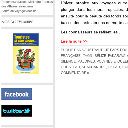
Recommandations Ministère français
L’hiver, propice aux voyages outre
des Affaires étrangères
plonger dans les mers tropicales, d
Santé en voyage/Vaccins
ensuite pour la beauté des fonds sous
NOS PARTENAIRES
baisse des tarifs aériens en morte sa
Les connaisseurs se refilent les …
Lire la suite >>
PUBLIÉ DANS
AUSTRALIE
,
JE PARS POU
FRANÇAISE
| TAGS :
BÉLIZE
,
FAKARAVA
,
SILENCE
,
MALDIVES
,
POLYNÉSIE
,
QUEE
COUSTEAU
,
SCAPHANDRE
,
TIKEAU
,
TU
COMMENTAIRE »