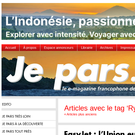
Accueil
À propos
Espace annonceurs
Librairie
Archives
Impress
EDITO
Articles avec le tag ‘R
« Articles plus anciens
JE PARS TRÈS LOIN
JE PARS À LA DÉCOUVERTE
JE PARS TOUT PRÈS
EasyJet : l’Union 