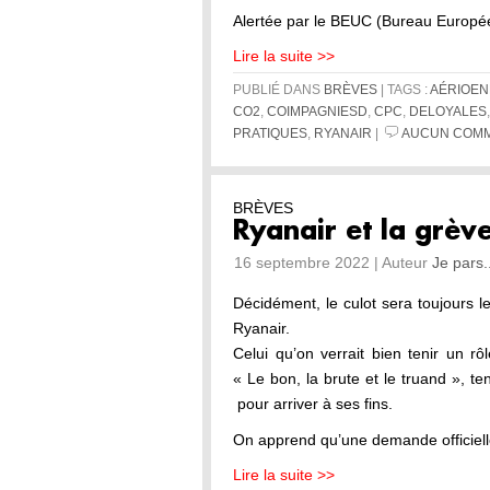
Alertée par le BEUC (Bureau Europ
Lire la suite >>
PUBLIÉ DANS
BRÈVES
| TAGS :
AÉRIOE
CO2
,
COIMPAGNIESD
,
CPC
,
DELOYALES
PRATIQUES
,
RYANAIR
|
AUCUN COMM
BRÈVES
Ryanair et la grèv
16 septembre 2022 | Auteur
Je pars.
Décidément, le culot sera toujours 
Ryanair.
Celui qu’on verrait bien tenir un r
« Le bon, la brute et le truand », t
pour arriver à ses fins.
On apprend qu’une demande officiel
Lire la suite >>