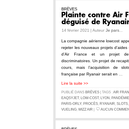
BRÈVES
Plainte contre Air
déguisé de Ryanair
14 février 2021 | Auteur
Je pars...
La compagnie aérienne lowcost app
rejeter les nouveaux projets d’aides
d’Air France et un projet de r
discriminatoires. Un projet de recapi
cours, mais l’acquisition de slo
française par Ryanair serait en …
Lire la suite >>
PUBLIÉ DANS
BRÈVES
| TAGS :
AIR FRA
EAQSYJET
,
LOW-COST
,
LYON
,
PANDÉMI
PARIS-ORLY
,
PROCÈS
,
RYANAIR
,
SLOTS
VUELING
,
WIZZ AIR
|
AUCUN COMMEN