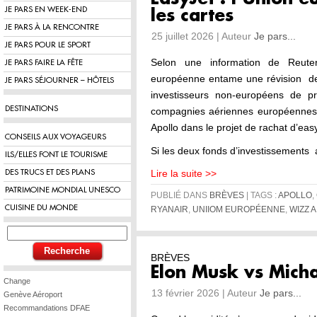
JE PARS EN WEEK-END
les cartes
JE PARS À LA RENCONTRE
25 juillet 2026 | Auteur
Je pars...
JE PARS POUR LE SPORT
Selon une information de Reuter
JE PARS FAIRE LA FÊTE
européenne entame une révision de
JE PARS SÉJOURNER – HÔTELS
investisseurs non-européens de pr
DESTINATIONS
compagnies aériennes européennes
Apollo dans le projet de rachat d’eas
CONSEILS AUX VOYAGEURS
Si les deux fonds d’investissements
ILS/ELLES FONT LE TOURISME
Lire la suite >>
DES TRUCS ET DES PLANS
PATRIMOINE MONDIAL UNESCO
PUBLIÉ DANS
BRÈVES
| TAGS :
APOLLO
,
CUISINE DU MONDE
RYANAIR
,
UNIIOM EUROPÉENNE
,
WIZZ A
BRÈVES
Elon Musk vs Mich
Change
13 février 2026 | Auteur
Je pars...
Genève Aéroport
Recommandations DFAE