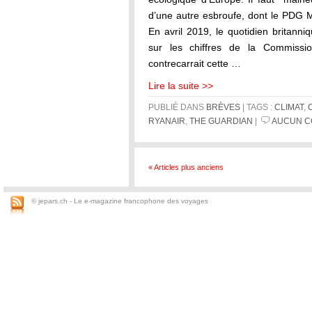
d’une autre esbroufe, dont le PDG Mi
En avril 2019, le quotidien britann
sur les chiffres de la Commissi
contrecarrait cette …
Lire la suite >>
PUBLIÉ DANS
BRÈVES
| TAGS :
CLIMAT
,
RYANAIR
,
THE GUARDIAN
|
AUCUN C
« Articles plus anciens
© jepars.ch - Le e-magazine francophone des voyages