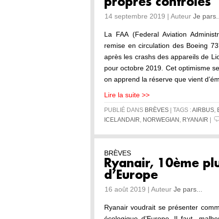
propres contrôles
14 septembre 2019 | Auteur
Je pars.
La FAA (Federal Aviation Administ
remise en circulation des Boeing 73
après les crashs des appareils de Lio
pour octobre 2019. Cet optimisme 
on apprend la réserve que vient d’é
Lire la suite >>
PUBLIÉ DANS
BRÈVES
| TAGS :
AIRBUS
,
ICELANDAIR
,
NORWEGIAN
,
RYANAIR
|
BRÈVES
Ryanair, 10ème pl
d’Europe
16 août 2019 | Auteur
Je pars...
Ryanair voudrait se présenter comm
écologique d’Europe. Il faut malheu