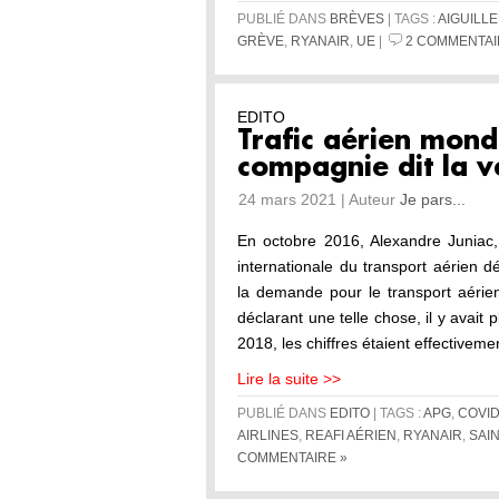
PUBLIÉ DANS
BRÈVES
| TAGS :
AIGUILL
GRÈVE
,
RYANAIR
,
UE
|
2 COMMENTAI
EDITO
Trafic aérien mond
compagnie dit la vé
24 mars 2021 | Auteur
Je pars...
En octobre 2016, Alexandre Juniac, 
internationale du transport aérien dé
la demande pour le transport aérie
déclarant une telle chose, il y avait 
2018, les chiffres étaient effectivem
Lire la suite >>
PUBLIÉ DANS
EDITO
| TAGS :
APG
,
COVI
AIRLINES
,
REAFI AÉRIEN
,
RYANAIR
,
SAI
COMMENTAIRE »