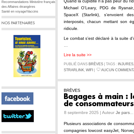
Quand la cupidité n’a pas peur du rid
Recommandations Ministère français
des Affaires étrangères
Michael O’Leary, PDG de Ryanair,
Santé en voyage/Vaccins
SpaceX (Starlink), s’envoient de
interposés, chacun mettant son é
NOS PARTENAIRES
ridicule.
Le combat s’est déclaré à la suite d
…
Lire la suite >>
PUBLIÉ DANS
BRÈVES
| TAGS :
INJURES
STRARLINK
,
WIFI
|
AUCUN COMMENTA
BRÈVES
Bagages à main : l
de consommateurs 
8 septembre 2025 | Auteur
Je pars...
Plusieurs associations de consomma
compagnies lowcost easyJet, Norvegi