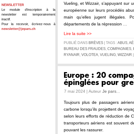
Vueling, et Wizzair, s’appuyant sur 
NEWSLETTER
Le module d'inscription à la
européenne sur leurs procédés abus
newsletter est temporairement
main qu’elles jugent illégales. P
inactif.
départements de la répression …
Pour la recevoir, écrivez-nous à
newsletter@jepars.ch
Lire la suite >>
PUBLIÉ DANS
BRÈVES
| TAGS :
ABUS
,
AÉ
BUREAU DES FRAUDES
,
COMPAGNIES
,
RYANAIR
,
VOLOTEA
,
VUELING
,
WIZZAIR
Europe : 20 compa
épinglées pour gr
7 mai 2024 | Auteur
Je pars...
Toujours plus de passagers aérien
carbone lorsqu’ils projettent de voy
selon leurs efforts de réduction de
transporteurs aériens est souvent 
pouvant les rassurer.