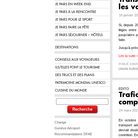
JE PARS EN WEEK-END
les v
JE PARS À LA RENCONTRE
16 janvier 2
JE PARS POUR LE SPORT
Si, depuis 2
JE PARS FAIRE LA FÊTE
litiges entr
jusqu’alors
JE PARS SÉJOURNER – HÔTELS
faite.
DESTINATIONS
Jusqu’à prés
Lire la suite 
CONSEILS AUX VOYAGEURS
PUBLIÉ DAN
ILS/ELLES FONT LE TOURISME
UNION EURO
DES TRUCS ET DES PLANS
PATRIMOINE MONDIAL UNESCO
EDITO
CUISINE DU MONDE
Trafi
compa
24 mars 202
En octobre 2
Change
transport aé
Genève Aéroport
devrait doub
Recommandations DFAE
contrition. E