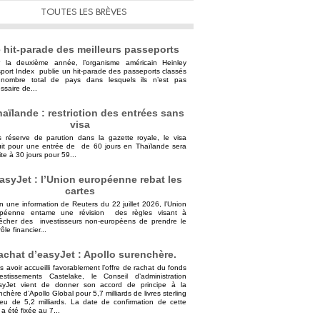
TOUTES LES BRÈVES
 hit-parade des meilleurs passeports
 la deuxième année, l’organisme américain Heinley
port Index publie un hit-parade des passeports classés
nombre total de pays dans lesquels ils n’est pas
ssaire de...
aïlande : restriction des entrées sans
visa
 réserve de parution dans la gazette royale, le visa
uit pour une entrée de de 60 jours en Thaïlande sera
ite à 30 jours pour 59...
asyJet : l’Union européenne rebat les
cartes
n une information de Reuters du 22 juillet 2026, l’Union
opéenne entame une révision des règles visant à
cher des investisseurs non-européens de prendre le
ôle financier...
achat d’easyJet : Apollo surenchère.
s avoir accueilli favorablement l’offre de rachat du fonds
vestissements Castelake, le Conseil d’administration
syJet vient de donner son accord de principe à la
nchère d’Apollo Global pour 5,7 milliards de livres sterling
ieu de 5,2 milliards. La date de confirmation de cette
 a été fixée au 7...