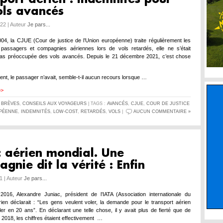
ols avancés
022 | Auteur
Je pars...
004, la CJUE (Cour de justice de l’Union européenne) traite régulièrement les
e passagers et compagnies aériennes lors de vols retardés, elle ne s’était
 pas préoccupée des vols avancés. Depuis le 21 décembre 2021, c’est chose
ent, le passager n’avait, semble-t-il aucun recours lorsque …
>>
S
BRÈVES
,
CONSEILS AUX VOYAGEURS
| TAGS :
AVANCÉS
,
CJUE
,
COUR DE JUSTICE
PÉENNE
,
INDEMNITÉS
,
LOW-COST
,
RETARDÉS
,
VOLS
|
AUCUN COMMENTAIRE »
c aérien mondial. Une
gnie dit la vérité : Enfin
1 | Auteur
Je pars...
016, Alexandre Juniac, président de l’IATA (Association internationale du
rien déclarait : “Les gens veulent voler, la demande pour le transport aérien
ler en 20 ans”. En déclarant une telle chose, il y avait plus de fierté que de
n 2018, les chiffres étaient effectivement …