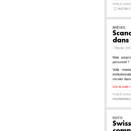
PUBLIÉ DAN
AUCUN C
BRÈVES
Scan
dans 
7 février 20
Mais jusqu’
personnel ?
Voilà main
institutionn
circuler dan
Lire la suite 
PUBLIÉ DAN
POURBOIRES
EDITO
Swiss
comp