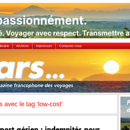
ibrairie
Archives
Impressum
Contactez-nous
s avec le tag ‘low-cost’
port aérien : indemnités pour