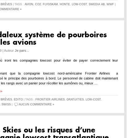
S
BRÈVES
| TAGS :
AVION
,
CO2
,
FLYGSKAM
,
HONTE
,
LOW-COST
,
SWEDIA AB
,
WWF
|
OMMENTAIRE »
daleux système de pourboires
les avions
19 | Auteur
Je pars...
où iront les compagnies lowcost pour éviter de payer correctement leur
tenant que la compagnie lowcost nord-américaine Frontier Airlines a
alisé le principe des pourboires à bord. Le personnel de cabine doit maintenant
s les rangs avec un panier pour récolter les aumônes ou, mieux …
>>
S
BRÈVES
,
EDITO
| TAGS :
FRONTIER AIRLINES
,
GRATUITIES
,
LOW-COST
,
,
SWISS
|
AUCUN COMMENTAIRE »
 Skies ou les risques d’une
agnie lowcost transatlantique