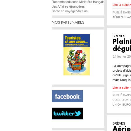
Recommandations Ministère français
Lire la suite 
des Affaires étrangères
Santé en voyage/Vaccins
PUBLIÉ DAN
AÉRIEN
,
RYA
NOS PARTENAIRES
BRÈVES
Plain
dégui
14 février 2
La compagnie
projets d’aid
qu’elle juge
mais l’acquis
Lire la suite 
PUBLIÉ DAN
COST
,
LYON
,
UNION EURO
BRÈVES
Aérie