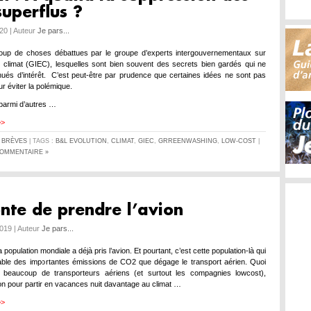
superflus ?
020 | Auteur
Je pars...
coup de choses débattues par le groupe d’experts intergouvernementaux sur
du climat (GIEC), lesquelles sont bien souvent des secrets bien gardés qui ne
ués d’intérêt. C’est peut-être par prudence que certaines idées ne sont pas
r éviter la polémique.
parmi d’autres …
>>
S
BRÈVES
| TAGS :
B&L EVOLUTION
,
CLIMAT
,
GIEC
,
GRREENWASHING
,
LOW-COST
|
OMMENTAIRE »
nte de prendre l’avion
019 | Auteur
Je pars...
 population mondiale a déjà pris l’avion. Et pourtant, c’est cette population-là qui
ble des importantes émissions de CO2 que dégage le transport aérien. Quoi
t beaucoup de transporteurs aériens (et surtout les compagnies lowcost),
ion pour partir en vacances nuit davantage au climat …
>>