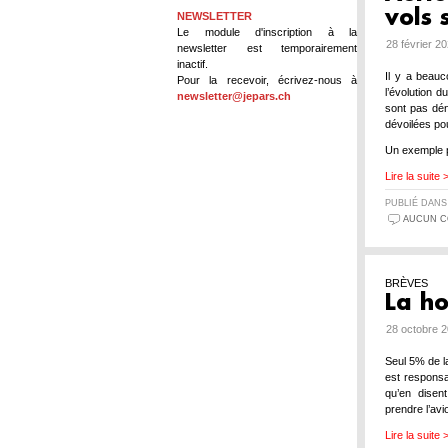
vols 
NEWSLETTER
Le module d'inscription à la
28 février 2
newsletter est temporairement
inactif.
Il y a beau
Pour la recevoir, écrivez-nous à
l’évolution 
newsletter@jepars.ch
sont pas dén
dévoilées pou
Un exemple 
Lire la suite 
PUBLIÉ DAN
AUCUN C
BRÈVES
La ho
28 octobre 2
Seul 5% de la
est responsa
qu’en disen
prendre l’av
Lire la suite 