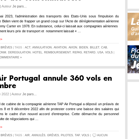
| Auteur
Je pars...
 2023, l’administration des transports des Etats-Unis sous l’impulsion du
e Biden vient de frapper un grand coup sur l’Acte de déréglementation aérienne
mmy Carter en 1978. En substance, celui-ci laissait aux compagnies aériennes
ement leurs prix de transport et notamment laissait « …
>>
S
BRÈVES
| TAGS :
ACT
,
ANNULATIION
,
AVIATION
,
AVION
,
BIDEN
,
BILLET
,
CAB
,
IONM
,
DEREGULATION
,
HOTEL
,
REMBOURSEMENT
,
REPAS
,
RETARD
,
USA
,
VOLS
|
OMMENTAIRE »
ir Portugal annule 360 vols en
mbre
 2022 | Auteur
Je pars...
 de cabine de la compagnie aérienne TAP Air Portugal a déposé un préavis de
es 8 et 9 décembre 2022 afin de protester contre une baisse des salaires qui
ans le cadre d’un nouvel accord d’entreprise. Cette démarche du personnel
ulte de négociations qui …
>>
S
BRÈVES
| TAGS :
AIR
,
ANNULÉS
,
GRÈVES
,
PILOTES
,
TAP
,
VOLS
|
AUCUN