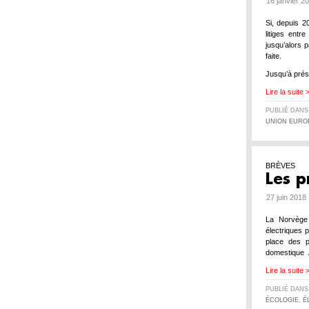
16 janvier 2
Si, depuis 2
litiges entr
jusqu’alors
faite.
Jusqu’à prés
Lire la suite 
PUBLIÉ DAN
UNION EURO
BRÈVES
Les p
27 juin 2018
La Norvège 
électriques 
place des p
domestique A
Lire la suite 
PUBLIÉ DAN
ÉCOLOGIE
,
É