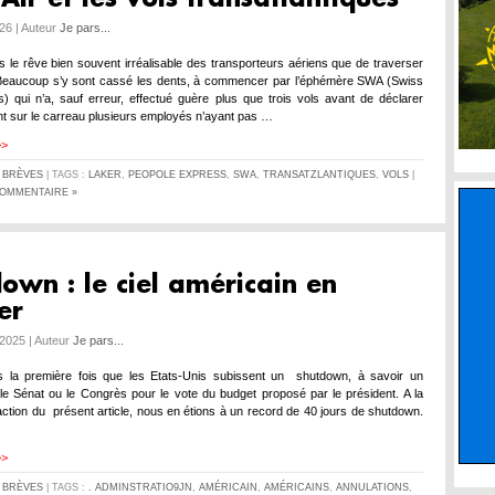
026 | Auteur
Je pars...
rs le rêve bien souvent irréalisable des transporteurs aériens que de traverser
. Beaucoup s’y sont cassé les dents, à commencer par l’éphémère SWA (Swiss
es) qui n’a, sauf erreur, effectué guère plus que trois vols avant de déclarer
ssant sur le carreau plusieurs employés n’ayant pas …
>>
S
BRÈVES
| TAGS :
LAKER
,
PEOPOLE EXPRESS
,
SWA
,
TRANSATZLANTIQUES
,
VOLS
|
OMMENTAIRE »
own : le ciel américain en
er
2025 | Auteur
Je pars...
s la première fois que les Etats-Unis subissent un shutdown, à savoir un
le Sénat ou le Congrès pour le vote du budget proposé par le président. A la
ction du présent article, nous en étions à un record de 40 jours de shutdown.
>>
S
BRÈVES
| TAGS :
. ADMINSTRATIO9JN
,
AMÉRICAIN
,
AMÉRICAINS
,
ANNULATIONS
,