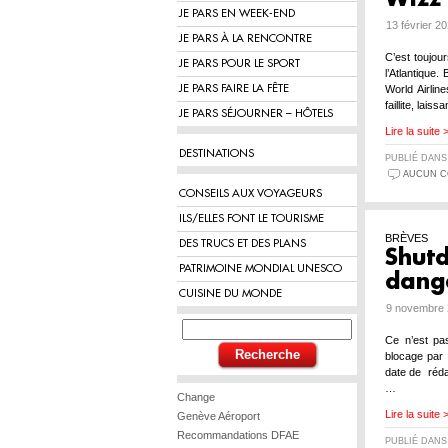
JE PARS EN WEEK-END
13 février 2
JE PARS À LA RENCONTRE
C’est toujou
JE PARS POUR LE SPORT
l’Atlantique
JE PARS FAIRE LA FÊTE
World Airlin
faillite, lai
JE PARS SÉJOURNER – HÔTELS
Lire la suite 
DESTINATIONS
PUBLIÉ DAN
AUCUN C
CONSEILS AUX VOYAGEURS
ILS/ELLES FONT LE TOURISME
BRÈVES
DES TRUCS ET DES PLANS
Shutd
PATRIMOINE MONDIAL UNESCO
dang
CUISINE DU MONDE
9 novembre 
Ce n’est pa
blocage par 
date de réda
…
Change
Lire la suite 
Genève Aéroport
Recommandations DFAE
PUBLIÉ DAN