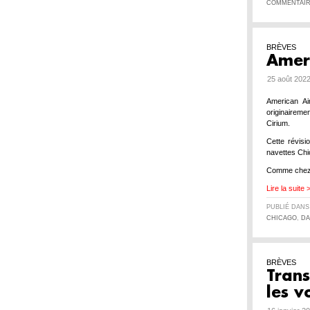
COMMENTAIR
BRÈVES
Ameri
25 août 2022
American Ai
originaireme
Cirium.
Cette révisi
navettes Chi
Comme che
Lire la suite 
PUBLIÉ DAN
CHICAGO
,
DA
BRÈVES
Trans
les v