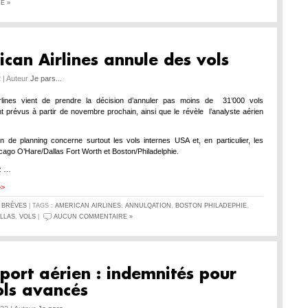
E »
can Airlines annule des vols
 | Auteur
Je pars...
rlines vient de prendre la décision d’annuler pas moins de 31’000 vols
nt prévus à partir de novembre prochain, ainsi que le révèle l’analyste aérien
on de planning concerne surtout les vols internes USA et, en particulier, les
cago O’Hare/Dallas Fort Worth et Boston/Philadelphie.
z …
>>
S
BRÈVES
| TAGS :
AMERICAN AIRLINES
,
ANNULQATION
,
BOSTON PHILADEPHIE
,
LLAS
,
VOLS
|
AUCUN COMMENTAIRE »
port aérien : indemnités pour
ols avancés