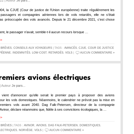
022 | Auteur
Je pars...
004, la CJUE (Cour de justice de l’Union européenne) traite régulièrement les
e passagers et compagnies aériennes lors de vols retardés, elle ne s’était
 pas préoccupée des vols avancés. Depuis le 21 décembre 2021, c’est chose
ent, le passager n’avait, semble-t-il aucun recours lorsque …
>>
S
BRÈVES
,
CONSEILS AUX VOYAGEURS
| TAGS :
AVANCÉS
,
CJUE
,
COUR DE JUSTICE
PÉENNE
,
INDEMNITÉS
,
LOW-COST
,
RETARDÉS
,
VOLS
|
AUCUN COMMENTAIRE »
remiers avions électriques
 | Auteur
Je pars...
vient d’annoncer qu’elle serait le premier pays à proposer des avions
pour les vols domestiques. Néanmoins, le calendrier ne prévoit pas la mise en
remiers vols avant 2040. Dag Falk-Petersen, directeur de la compagnie
vinor, déclare néanmoins que, fidèle à ses convictions écologiques, la …
>>
S
BRÈVES
| TAGS :
AVINOR
,
AVIONS
,
DAG FALK-PETERSEN
,
DOMESTIQUES
,
LECTRIQUES
,
NORVÈGE
,
VOLS
|
AUCUN COMMENTAIRE »