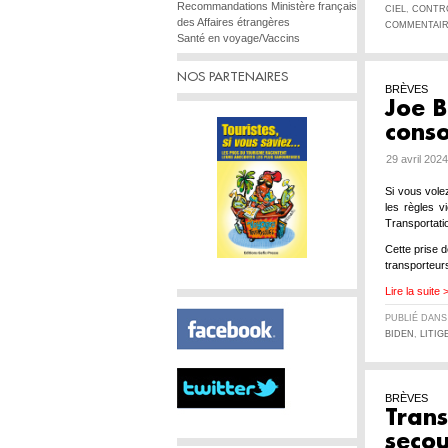
Recommandations Ministère français
CIEL
,
CONTR
des Affaires étrangères
COMMENTAIR
Santé en voyage/Vaccins
NOS PARTENAIRES
BRÈVES
Joe B
cons
29 avril 202
Si vous vole
les règles 
Transportati
Cette prise 
transporteur
Lire la suite 
PUBLIÉ DAN
BIDEN
,
LITIG
BRÈVES
Trans
seco