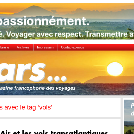
ibrairie
Archives
Impressum
Contactez-nous
s avec le tag ‘vols’
Air et les vols transatlantiques