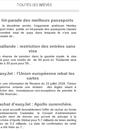
TOUTES LES BRÈVES
 hit-parade des meilleurs passeports
 la deuxième année, l’organisme américain Heinley
port Index publie un hit-parade des passeports classés
nombre total de pays dans lesquels ils n’est pas
ssaire de...
aïlande : restriction des entrées sans
visa
 réserve de parution dans la gazette royale, le visa
uit pour une entrée de de 60 jours en Thaïlande sera
ite à 30 jours pour 59...
asyJet : l’Union européenne rebat les
cartes
n une information de Reuters du 22 juillet 2026, l’Union
opéenne entame une révision des règles visant à
cher des investisseurs non-européens de prendre le
ôle financier...
achat d’easyJet : Apollo surenchère.
s avoir accueilli favorablement l’offre de rachat du fonds
vestissements Castelake, le Conseil d’administration
syJet vient de donner son accord de principe à la
nchère d’Apollo Global pour 5,7 milliards de livres sterling
ieu de 5,2 milliards. La date de confirmation de cette
 a été fixée au 7...