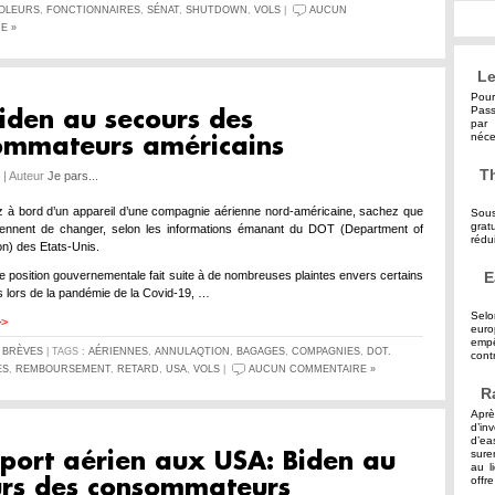
OLEURS
,
FONCTIONNAIRES
,
SÉNAT
,
SHUTDOWN
,
VOLS
|
AUCUN
E »
Le
Pour
Pass
iden au secours des
par 
néce
ommateurs américains
Th
4 | Auteur
Je pars...
z à bord d’un appareil d’une compagnie aérienne nord-américaine, sachez que
Sous
grat
viennent de changer, selon les informations émanant du DOT (Department of
rédu
on) des Etats-Unis.
de position gouvernementale fait suite à de nombreuses plaintes envers certains
E
s lors de la pandémie de la Covid-19, …
Selo
>>
eur
empê
S
BRÈVES
| TAGS :
AÉRIENNES
,
ANNULAQTION
,
BAGAGES
,
COMPAGNIES
,
DOT.
contr
ES
,
REMBOURSEMENT
,
RETARD
,
USA
,
VOLS
|
AUCUN COMMENTAIRE »
R
Aprè
d’in
d’ea
sure
port aérien aux USA: Biden au
au l
offre
urs des consommateurs