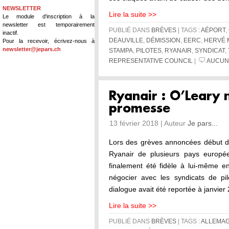
NEWSLETTER
Lire la suite >>
Le module d'inscription à la
newsletter est temporairement
PUBLIÉ DANS
BRÈVES
| TAGS :
AÉPORT
,
inactif.
DEAUVILLE
,
DÉMISSION
,
EERC
,
HERVÉ 
Pour la recevoir, écrivez-nous à
newsletter@jepars.ch
STAMPA
,
PILOTES
,
RYANAIR
,
SYNDICAT
,
REPRESENTATIVE COUNCIL
|
AUCUN
Ryanair : O’Leary n
promesse
13 février 2018 | Auteur
Je pars...
Lors des grèves annoncées début d
Ryanair de plusieurs pays europé
finalement été fidèle à lui-même en 
négocier avec les syndicats de pil
dialogue avait été reportée à janvie
Lire la suite >>
PUBLIÉ DANS
BRÈVES
| TAGS :
ALLEMA