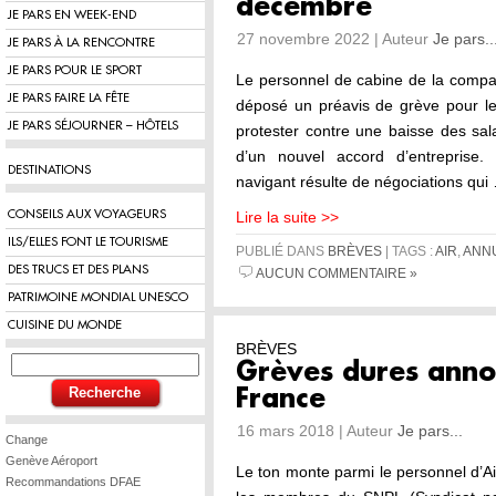
décembre
JE PARS EN WEEK-END
27 novembre 2022 | Auteur
Je pars..
JE PARS À LA RENCONTRE
JE PARS POUR LE SPORT
Le personnel de cabine de la compa
JE PARS FAIRE LA FÊTE
déposé un préavis de grève pour l
JE PARS SÉJOURNER – HÔTELS
protester contre une baisse des sala
d’un nouvel accord d’entreprise
DESTINATIONS
navigant résulte de négociations qui
CONSEILS AUX VOYAGEURS
Lire la suite >>
ILS/ELLES FONT LE TOURISME
PUBLIÉ DANS
BRÈVES
| TAGS :
AIR
,
ANN
DES TRUCS ET DES PLANS
AUCUN COMMENTAIRE »
PATRIMOINE MONDIAL UNESCO
CUISINE DU MONDE
BRÈVES
Grèves dures anno
France
16 mars 2018 | Auteur
Je pars...
Change
Genève Aéroport
Le ton monte parmi le personnel d’A
Recommandations DFAE