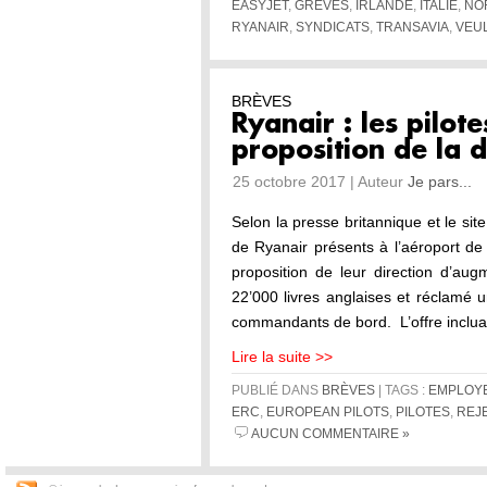
EASYJET
,
GRÈVES
,
IRLANDE
,
ITALIE
,
NO
RYANAIR
,
SYNDICATS
,
TRANSAVIA
,
VEU
BRÈVES
Ryanair : les pilote
proposition de la d
25 octobre 2017 | Auteur
Je pars...
Selon la presse britannique et le sit
de Ryanair présents à l’aéroport de
proposition de leur direction d’aug
22’000 livres anglaises et réclamé u
commandants de bord. L’offre inclua
Lire la suite >>
PUBLIÉ DANS
BRÈVES
| TAGS :
EMPLOYE
ERC
,
EUROPEAN PILOTS
,
PILOTES
,
REJ
AUCUN COMMENTAIRE »