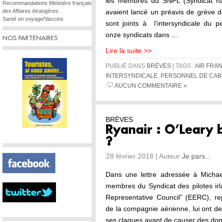
les membres du SNPL (Syndicat nati
Recommandations Ministère français
des Affaires étrangères
avaient lancé un préavis de grève 
Santé en voyage/Vaccins
sont joints à l’intersyndicale du p
onze syndicats dans …
NOS PARTENAIRES
Lire la suite >>
PUBLIÉ DANS
BRÈVES
| TAGS :
AIR FRA
INTERSYNDICALE
,
PERSONNEL DE CAB
AUCUN COMMENTAIRE »
BRÈVES
Ryanair : O’Leary b
?
28 février 2018 | Auteur
Je pars...
Dans une lettre adressée à Michae
membres du Syndicat des pilotes i
Representative Council” (EERC), re
de la compagnie aérienne, lui ont d
ses claques avant de causer des dom