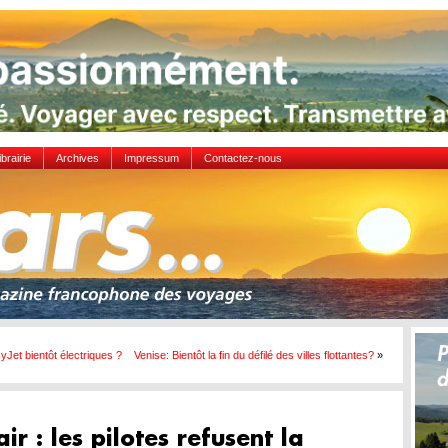
ibrairie
Archives
Impressum
Contactez-nous
yJet bientôt électriques ?
Venise: Bientôt la fin du défilé des villes flottantes?
»
ir : les pilotes refusent la