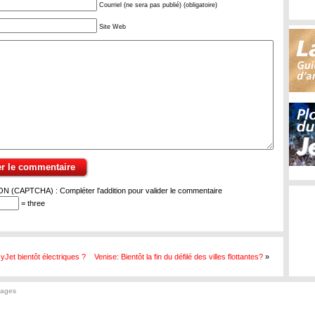
Courriel (ne sera pas publié) (obligatoire)
Site Web
 (CAPTCHA) : Compléter l'addition pour valider le commentaire
= three
yJet bientôt électriques ?
Venise: Bientôt la fin du défilé des villes flottantes?
»
yages