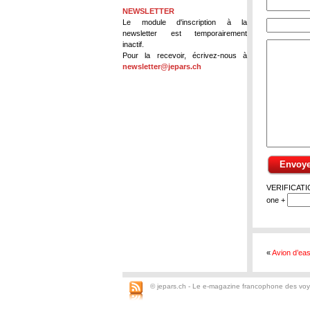
NEWSLETTER
Le module d'inscription à la
newsletter est temporairement
inactif.
Pour la recevoir, écrivez-nous à
newsletter@jepars.ch
VERIFICATION
one +
«
Avion d’eas
© jepars.ch - Le e-magazine francophone des vo