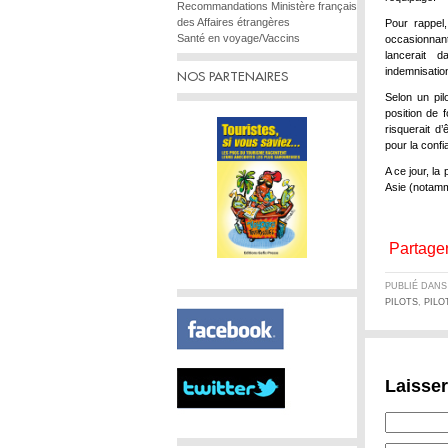
Recommandations Ministère français
des Affaires étrangères
Pour rappel
Santé en voyage/Vaccins
occasionnan
lancerait 
indemnisatio
NOS PARTENAIRES
Selon un pil
position de 
risquerait d
pour la confi
A ce jour, l
Asie (notamm
Partager
PUBLIÉ DAN
PILOTS
,
PILO
Laisse