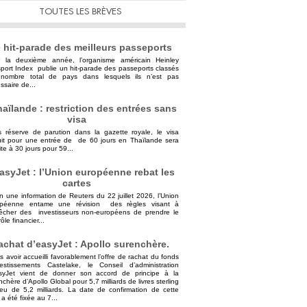
TOUTES LES BRÈVES
 hit-parade des meilleurs passeports
 la deuxième année, l’organisme américain Heinley
port Index publie un hit-parade des passeports classés
nombre total de pays dans lesquels ils n’est pas
ssaire de...
aïlande : restriction des entrées sans
visa
 réserve de parution dans la gazette royale, le visa
uit pour une entrée de de 60 jours en Thaïlande sera
ite à 30 jours pour 59...
asyJet : l’Union européenne rebat les
cartes
n une information de Reuters du 22 juillet 2026, l’Union
opéenne entame une révision des règles visant à
cher des investisseurs non-européens de prendre le
ôle financier...
achat d’easyJet : Apollo surenchère.
s avoir accueilli favorablement l’offre de rachat du fonds
vestissements Castelake, le Conseil d’administration
syJet vient de donner son accord de principe à la
nchère d’Apollo Global pour 5,7 milliards de livres sterling
ieu de 5,2 milliards. La date de confirmation de cette
 a été fixée au 7...