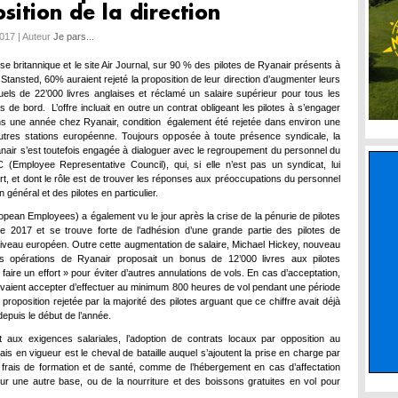
sition de la direction
017 | Auteur
Je pars...
se britannique et le site Air Journal, sur 90 % des pilotes de Ryanair présents à
 Stansted, 60% auraient rejeté la proposition de leur direction d’augmenter leurs
uels de 22’000 livres anglaises et réclamé un salaire supérieur pour tous les
de bord. L’offre incluait en outre un contrat obligeant les pilotes à s’engager
s une année chez Ryanair, condition également été rejetée dans environ une
autres stations européenne. Toujours opposée à toute présence syndicale, la
anair s’est toutefois engagée à dialoguer avec le regroupement du personnel du
Employee Representative Council), qui, si elle n’est pas un syndicat, lui
rt, et dont le rôle est de trouver les réponses aux préoccupations du personnel
 général et des pilotes en particulier.
pean Employees) a également vu le jour après la crise de la pénurie de pilotes
 2017 et se trouve forte de l’adhésion d’une grande partie des pilotes de
iveau européen. Outre cette augmentation de salaire, Michael Hickey, nouveau
es opérations de Ryanair proposait un bonus de 12’000 livres aux pilotes
faire un effort » pour éviter d’autres annulations de vols. En cas d’acceptation,
devaient accepter d’effectuer au minimum 800 heures de vol pendant une période
proposition rejetée par la majorité des pilotes arguant que ce chiffre avait déjà
depuis le début de l’année.
t aux exigences salariales, l’adoption de contrats locaux par opposition au
dais en vigueur est le cheval de bataille auquel s’ajoutent la prise en charge par
frais de formation et de santé, comme de l’hébergement en cas d’affectation
ur une autre base, ou de la nourriture et des boissons gratuites en vol pour