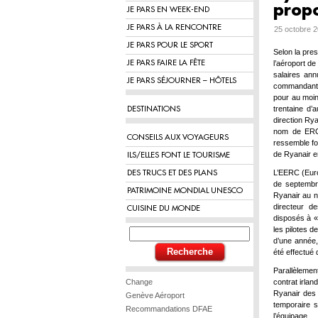
propo
JE PARS EN WEEK-END
JE PARS À LA RENCONTRE
25 octobre 2
JE PARS POUR LE SPORT
Selon la pres
JE PARS FAIRE LA FÊTE
l’aéroport de
salaires ann
JE PARS SÉJOURNER – HÔTELS
commandants 
pour au moin
trentaine d’
DESTINATIONS
direction Ry
nom de ERC (
CONSEILS AUX VOYAGEURS
ressemble fo
de Ryanair en
ILS/ELLES FONT LE TOURISME
L’EERC (Euro
DES TRUCS ET DES PLANS
de septembre
PATRIMOINE MONDIAL UNESCO
Ryanair au n
directeur d
CUISINE DU MONDE
disposés à « 
les pilotes 
d’une année, 
été effectué 
Parallèlemen
Change
contrat irlan
Ryanair des 
Genève Aéroport
temporaire s
Recommandations DFAE
l’équipage.