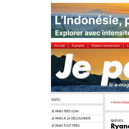
Accueil
À propos
Espace annonceurs
L
EDITO
«
Avion d’eas
JE PARS TRÈS LOIN
JE PARS À LA DÉCOUVERTE
BRÈVES
Ryana
JE PARS TOUT PRÈS