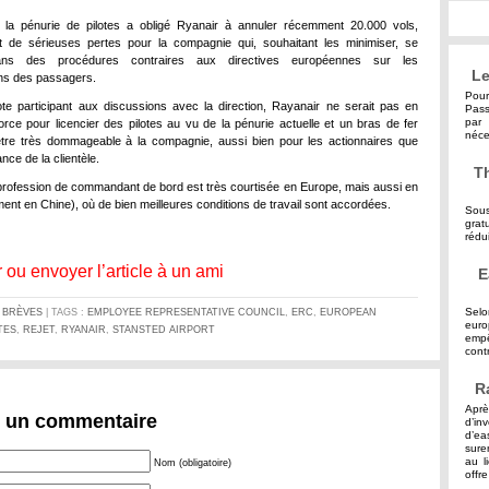
, la pénurie de pilotes a obligé Ryanair à annuler récemment 20.000 vols,
t de sérieuses pertes pour la compagnie qui, souhaitant les minimiser, se
dans des procédures contraires aux directives européennes sur les
Le
ns des passagers.
Pour
ote participant aux discussions avec la direction, Rayanair ne serait pas en
Pass
par 
force pour licencier des pilotes au vu de la pénurie actuelle et un bras de fer
néce
’être très dommageable à la compagnie, aussi bien pour les actionnaires que
ance de la clientèle.
Th
a profession de commandant de bord est très courtisée en Europe, mais aussi en
ent en Chine), où de bien meilleures conditions de travail sont accordées.
Sous
grat
rédu
 ou envoyer l’article à un ami
E
Selo
S
BRÈVES
| TAGS :
EMPLOYEE REPRESENTATIVE COUNCIL
,
ERC
,
EUROPEAN
eur
TES
,
REJET
,
RYANAIR
,
STANSTED AIRPORT
empê
contr
R
Aprè
r un commentaire
d’in
d’ea
sure
au l
Nom (obligatoire)
offre