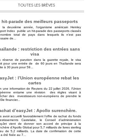
TOUTES LES BRÈVES
 hit-parade des meilleurs passeports
 la deuxième année, l’organisme américain Heinley
port Index publie un hit-parade des passeports classés
nombre total de pays dans lesquels ils n’est pas
ssaire de...
aïlande : restriction des entrées sans
visa
 réserve de parution dans la gazette royale, le visa
uit pour une entrée de de 60 jours en Thaïlande sera
ite à 30 jours pour 59...
asyJet : l’Union européenne rebat les
cartes
n une information de Reuters du 22 juillet 2026, l’Union
opéenne entame une révision des règles visant à
cher des investisseurs non-européens de prendre le
ôle financier...
achat d’easyJet : Apollo surenchère.
s avoir accueilli favorablement l’offre de rachat du fonds
vestissements Castelake, le Conseil d’administration
syJet vient de donner son accord de principe à la
nchère d’Apollo Global pour 5,7 milliards de livres sterling
ieu de 5,2 milliards. La date de confirmation de cette
 a été fixée au 7...