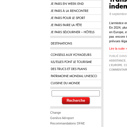
JE PARS EN WEEK-END
inde
JE PARS À LA RENCONTRE
8 septembre
JE PARS POUR LE SPORT
L’armistice 
JE PARS FAIRE LA FÊTE
En 2024, plu
en Europe, et
JE PARS SÉJOURNER – HÔTELS
pas encore t
prévues lég
DESTINATIONS
Lire la suite 
CONSEILS AUX VOYAGEURS
PUBLIÉ DAN
ASSISTANCE
ILS/ELLES FONT LE TOURISME
L'EUROPE
,
C
DES TRUCS ET DES PLANS
COMMENTAIR
PATRIMOINE MONDIAL UNESCO
CUISINE DU MONDE
Change
Genève Aéroport
Recommandations DFAE