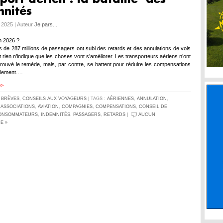
mnités
 2025 | Auteur
Je pars...
en 2026 ?
s de 287 millions de passagers ont subi des retards et des annulations de vols
 rien n’indique que les choses vont s’améliorer. Les transporteurs aériens n’ont
rouvé le remède, mais, par contre, se battent pour réduire les compensations
alement.…
>>
S
BRÈVES
,
CONSEILS AUX VOYAGEURS
| TAGS :
AÉRIENNES
,
ANNULATION
,
,
ASSOCIATIONS
,
AVIATION
,
COMPAGNIES
,
COMPENSATIONS
,
CONSEIL DE
ONSOMMATEURS
,
INDEMNITÉS
,
PASSAGERS
,
RETARDS
|
AUCUN
E »