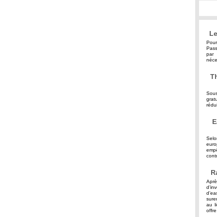
Le
Pour
Pass
par 
néce
Th
Sous
grat
rédu
E
Selo
eur
empê
contr
R
Aprè
d’in
d’ea
sure
au l
offre