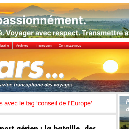
ibrairie
Archives
Impressum
Contactez-nous
es avec le tag ‘conseil de l’Europe’
port aérien : la bataille des