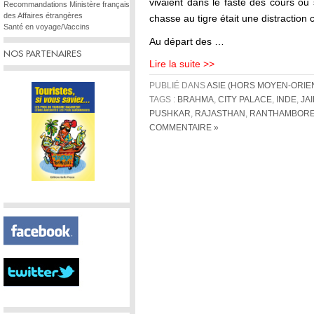
vivaient dans le faste des cours ou s
Recommandations Ministère français
des Affaires étrangères
chasse au tigre était une distraction
Santé en voyage/Vaccins
Au départ des …
NOS PARTENAIRES
Lire la suite >>
PUBLIÉ DANS
ASIE (HORS MOYEN-ORIE
TAGS :
BRAHMA
,
CITY PALACE
,
INDE
,
JA
PUSHKAR
,
RAJASTHAN
,
RANTHAMBOR
COMMENTAIRE »