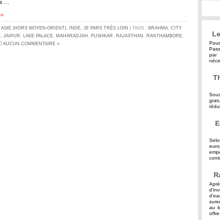
es …
>>
S
ASIE (HORS MOYEN-ORIENT)
,
INDE
,
JE PARS TRÈS LOIN
| TAGS :
BRAHMA
,
CITY
Le
E
,
JAIPUR
,
LAKE PALACE
,
MAHARADJAH
,
PUSHKAR
,
RAJASTHAN
,
RANTHAMBORE
,
Pour
AUCUN COMMENTAIRE »
Pass
par 
néce
Th
Sous
grat
rédu
E
Selo
eur
empê
contr
R
Aprè
d’in
d’ea
sure
au l
offre