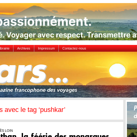
ibrairie
Archives
Impressum
Contactez-nous
es avec le tag ‘pushkar’
ÈS LOIN
than, la féérie des monarques