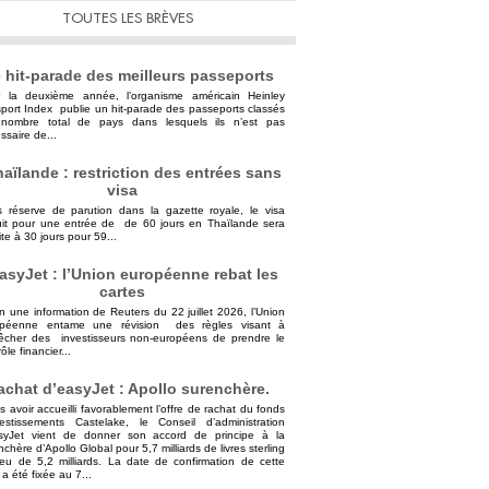
TOUTES LES BRÈVES
 hit-parade des meilleurs passeports
 la deuxième année, l’organisme américain Heinley
port Index publie un hit-parade des passeports classés
nombre total de pays dans lesquels ils n’est pas
ssaire de...
aïlande : restriction des entrées sans
visa
 réserve de parution dans la gazette royale, le visa
uit pour une entrée de de 60 jours en Thaïlande sera
ite à 30 jours pour 59...
asyJet : l’Union européenne rebat les
cartes
n une information de Reuters du 22 juillet 2026, l’Union
opéenne entame une révision des règles visant à
cher des investisseurs non-européens de prendre le
ôle financier...
achat d’easyJet : Apollo surenchère.
s avoir accueilli favorablement l’offre de rachat du fonds
vestissements Castelake, le Conseil d’administration
syJet vient de donner son accord de principe à la
nchère d’Apollo Global pour 5,7 milliards de livres sterling
ieu de 5,2 milliards. La date de confirmation de cette
 a été fixée au 7...