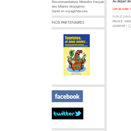
Au départ d
Recommandations Ministère français
des Affaires étrangères
Lire la suite 
Santé en voyage/Vaccins
PUBLIÉ DAN
PALACE
,
IND
NOS PARTENAIRES
UDAIPUR
|