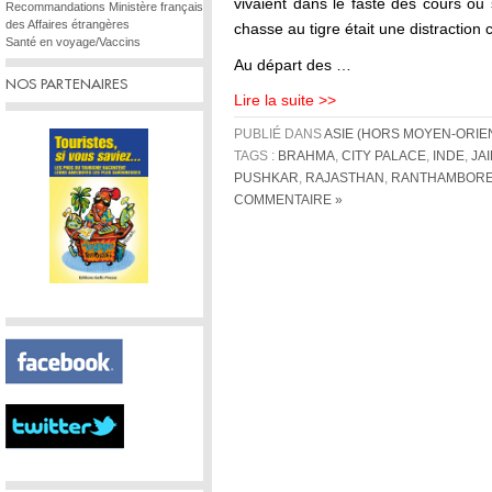
vivaient dans le faste des cours ou s
Recommandations Ministère français
des Affaires étrangères
chasse au tigre était une distraction
Santé en voyage/Vaccins
Au départ des …
NOS PARTENAIRES
Lire la suite >>
PUBLIÉ DANS
ASIE (HORS MOYEN-ORIE
TAGS :
BRAHMA
,
CITY PALACE
,
INDE
,
JA
PUSHKAR
,
RAJASTHAN
,
RANTHAMBOR
COMMENTAIRE »