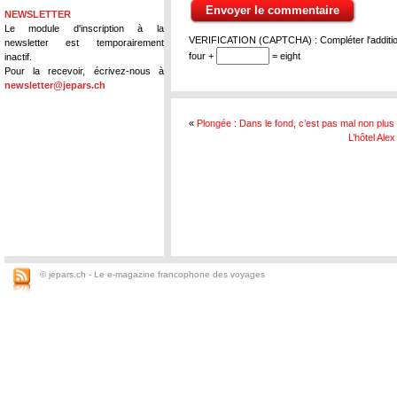
NEWSLETTER
Le module d'inscription à la
VERIFICATION (CAPTCHA) : Compléter l'addition
newsletter est temporairement
four +
= eight
inactif.
Pour la recevoir, écrivez-nous à
newsletter@jepars.ch
«
Plongée : Dans le fond, c’est pas mal non plus
L’hôtel Ale
© jepars.ch - Le e-magazine francophone des voyages