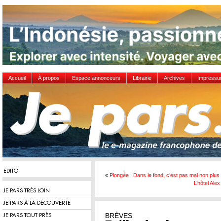
Accueil
À propos
Espace annonceurs
Librairie
Archives
Impress
EDITO
«
Plongée : Dans le fond, c’est pas mal non plus
L’hôtel Ale
JE PARS TRÈS LOIN
JE PARS À LA DÉCOUVERTE
BRÈVES
JE PARS TOUT PRÈS