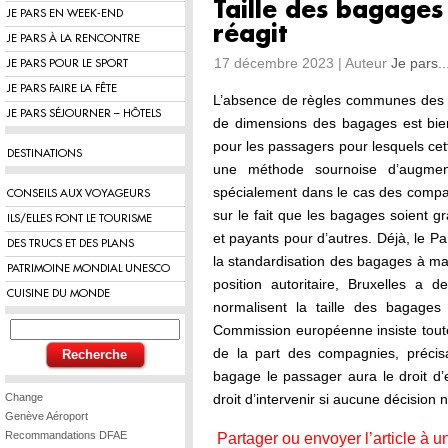
Taille des bagages 
JE PARS EN WEEK-END
réagit
JE PARS À LA RENCONTRE
17 décembre 2023 | Auteur
Je pars..
JE PARS POUR LE SPORT
JE PARS FAIRE LA FÊTE
L’absence de règles communes des t
JE PARS SÉJOURNER – HÔTELS
de dimensions des bagages est bien
pour les passagers pour lesquels ce
DESTINATIONS
une méthode sournoise d’augment
spécialement dans le cas des compag
CONSEILS AUX VOYAGEURS
sur le fait que les bagages soient g
ILS/ELLES FONT LE TOURISME
et payants pour d’autres. Déjà, le 
DES TRUCS ET DES PLANS
la standardisation des bagages à ma
PATRIMOINE MONDIAL UNESCO
position autoritaire, Bruxelles a 
CUISINE DU MONDE
normalisent la taille des bagages
Commission européenne insiste toutef
de la part des compagnies, précisan
bagage le passager aura le droit d’
Change
droit d’intervenir si aucune décision n
Genève Aéroport
Recommandations DFAE
Partager ou envoyer l’article à u