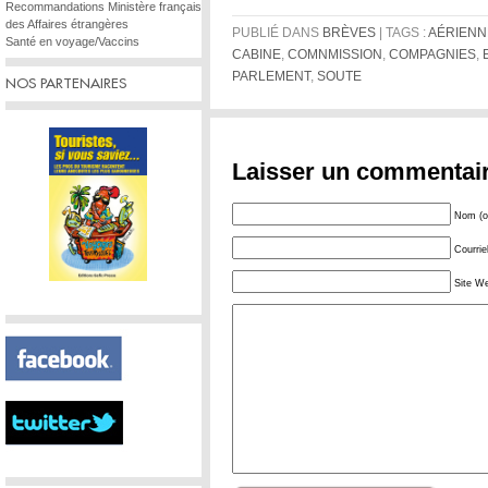
Recommandations Ministère français
des Affaires étrangères
PUBLIÉ DANS
BRÈVES
| TAGS :
AÉRIENN
Santé en voyage/Vaccins
CABINE
,
COMNMISSION
,
COMPAGNIES
,
PARLEMENT
,
SOUTE
NOS PARTENAIRES
Laisser un commentai
Nom (ob
Courrie
Site W