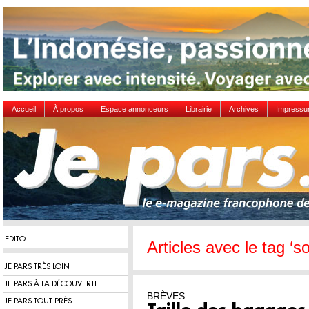
Accueil
À propos
Espace annonceurs
Librairie
Archives
Impress
EDITO
Articles avec le tag ‘s
JE PARS TRÈS LOIN
JE PARS À LA DÉCOUVERTE
BRÈVES
JE PARS TOUT PRÈS