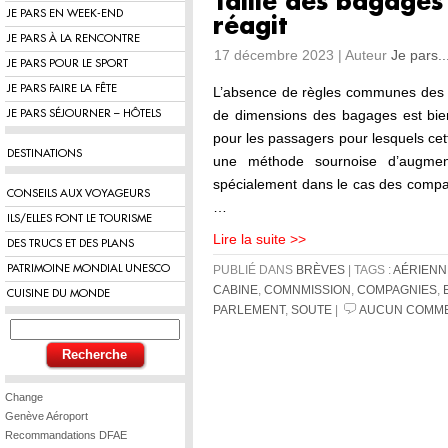
Taille des bagages 
JE PARS EN WEEK-END
réagit
JE PARS À LA RENCONTRE
17 décembre 2023 | Auteur
Je pars..
JE PARS POUR LE SPORT
JE PARS FAIRE LA FÊTE
L’absence de règles communes des t
de dimensions des bagages est bien
JE PARS SÉJOURNER – HÔTELS
pour les passagers pour lesquels ce
DESTINATIONS
une méthode sournoise d’augment
spécialement dans le cas des compag
CONSEILS AUX VOYAGEURS
…
ILS/ELLES FONT LE TOURISME
Lire la suite >>
DES TRUCS ET DES PLANS
PATRIMOINE MONDIAL UNESCO
PUBLIÉ DANS
BRÈVES
| TAGS :
AÉRIENN
CABINE
,
COMNMISSION
,
COMPAGNIES
,
CUISINE DU MONDE
PARLEMENT
,
SOUTE
|
AUCUN COMME
Change
Genève Aéroport
Recommandations DFAE