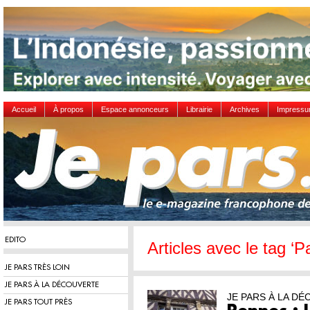
Accueil
À propos
Espace annonceurs
Librairie
Archives
Impress
EDITO
Articles avec le tag ‘P
JE PARS TRÈS LOIN
JE PARS À LA DÉCOUVERTE
JE PARS À LA D
JE PARS TOUT PRÈS