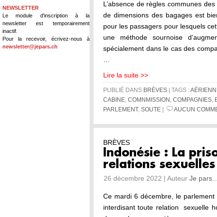
L’absence de règles communes des t
NEWSLETTER
de dimensions des bagages est bien
Le module d'inscription à la
newsletter est temporairement
pour les passagers pour lesquels ce
inactif.
une méthode sournoise d’augment
Pour la recevoir, écrivez-nous à
newsletter@jepars.ch
spécialement dans le cas des compag
…
Lire la suite >>
PUBLIÉ DANS
BRÈVES
| TAGS :
AÉRIENN
CABINE
,
COMNMISSION
,
COMPAGNIES
,
PARLEMENT
,
SOUTE
|
AUCUN COMME
BRÈVES
Indonésie : La pris
relations sexuelle
26 décembre 2022 | Auteur
Je pars..
Ce mardi 6 décembre, le parlement i
interdisant toute relation sexuelle 