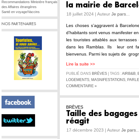
Recommandations Ministère français
la mairie de Barce
des Affaires étrangères
Santé en voyage/Vaccins
18 juillet 2024 | Auteur
Je pars...
NOS PARTENAIRES
Les choses s’aggravent à Barcelone.
d’habitants sont venus manifester e
les touristes attablés aux terrasse
dans les Ramblas. Ils leur ont fait
bienvenus. Parmi les sujets de grog
Lire la suite >>
PUBLIÉ DANS
BRÈVES
| TAGS :
AIRB&B
,
LOGEMENTS
,
MASNIFESTATIONS
,
PARL
COMMENTAIRE »
BRÈVES
Taille des bagages 
réagit
17 décembre 2023 | Auteur
Je pars..