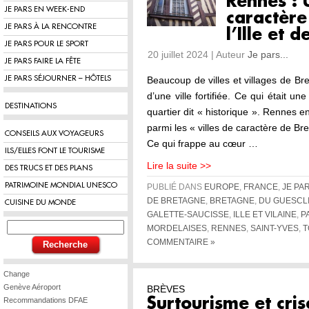
Rennes : 
JE PARS EN WEEK-END
caractère
JE PARS À LA RENCONTRE
l’Ille et d
JE PARS POUR LE SPORT
20 juillet 2024 | Auteur
Je pars...
JE PARS FAIRE LA FÊTE
JE PARS SÉJOURNER – HÔTELS
Beaucoup de villes et villages de B
d’une ville fortifiée. Ce qui était u
DESTINATIONS
quartier dit « historique ». Rennes e
parmi les « villes de caractère de Br
CONSEILS AUX VOYAGEURS
Ce qui frappe au cœur …
ILS/ELLES FONT LE TOURISME
Lire la suite >>
DES TRUCS ET DES PLANS
PATRIMOINE MONDIAL UNESCO
PUBLIÉ DANS
EUROPE
,
FRANCE
,
JE PA
DE BRETAGNE
,
BRETAGNE
,
DU GUESCL
CUISINE DU MONDE
GALETTE-SAUCISSE
,
ILLE ET VILAINE
,
P
MORDELAISES
,
RENNES
,
SAINT-YVES
,
T
COMMENTAIRE »
Change
Genève Aéroport
BRÈVES
Recommandations DFAE
Surtourisme et cri