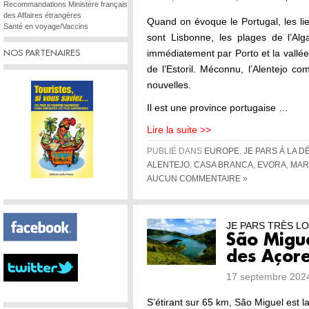
Recommandations Ministère français
des Affaires étrangères
Quand on évoque le Portugal, les lie
Santé en voyage/Vaccins
sont Lisbonne, les plages de l’Al
immédiatement par Porto et la vallée 
NOS PARTENAIRES
de l’Estoril. Méconnu, l’Alentejo c
nouvelles.
Il est une province portugaise …
Lire la suite >>
PUBLIÉ DANS
EUROPE
,
JE PARS À LA 
ALENTEJO
,
CASA BRANCA
,
EVORA
,
MAR
AUCUN COMMENTAIRE »
JE PARS TRÈS LO
São Miguel
des Açor
17 septembre 2024
S’étirant sur 65 km, São Miguel est l