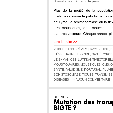
9 avril 2022 | Auteur
Je pars...
Plus de la moitié de la populati
maladies comme le paludisme, la den
de Lyme, la schistosomiase ou la fiè
des moustiques, des mouches, de
d’autres vecteurs. Chaque année, plu
Lire la suite >>
PUBLIÉ DANS
BRÈVES
| TAGS :
CHINE
,
D
FIÈVRE JAUNE
,
FLORIDE
,
GASTÉROPOD
LEISHMANIOSE
,
LUTTE ANTIVECTORIEL
MOUSTIQUAIRES
,
MOUSTIQUES
,
OMS
,
O
SANTÉ
,
PALUDISME
,
PORTUGAL
,
PULVÉR
SCHISTOSOMIASE
,
TIQUES
,
TRANSMISS
DISEASES
|
AUCUN COMMENTAIRE »
BRÈVES
Mutation des trans
BIGTE ?