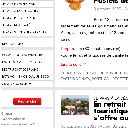
Pastéis d
JE PARS EN WEEK-END
3 octobre 2025 | A
JE PARS À LA RENCONTRE
JE PARS POUR LE SPORT
Pour 12 personne
JE PARS FAIRE LA FÊTE
facilement de telles gourmandises e
Alors, allons-y, même si les 12 per
JE PARS SÉJOURNER – HÔTELS
pas).
DESTINATIONS
Préparation
(30 minutes environ)
•Cuire le lait et la gousse de vanill
CONSEILS AUX VOYAGEURS
ILS/ELLES FONT LE TOURISME
Lire la suite >>
DES TRUCS ET DES PLANS
PUBLIÉ DANS
CUISINE DU MONDE
,
EUR
PATRIMOINE MONDIAL UNESCO
PASTEIS DE NATA
,
PORTUGAL
,
RECETT
CUISINE DU MONDE
JE PARS À LA D
En retrai
touristiqu
Change
s’offre a
Genève Aéroport
Recommandations DFAE
30 septembre 2025 | Auteur
Je pars.