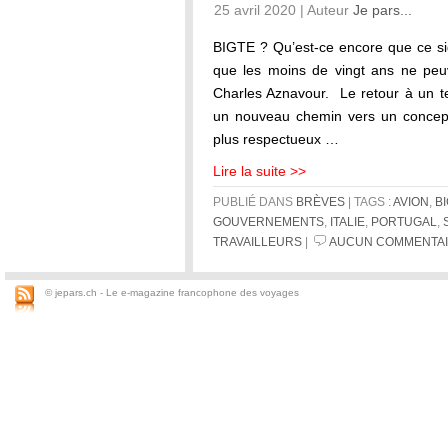
25 avril 2020 | Auteur
Je pars...
BIGTE ? Qu’est-ce encore que ce si
que les moins de vingt ans ne peu
Charles Aznavour. Le retour à un te
un nouveau chemin vers un concept
plus respectueux …
Lire la suite >>
PUBLIÉ DANS
BRÈVES
| TAGS :
AVION
,
BI
GOUVERNEMENTS
,
ITALIE
,
PORTUGAL
,
TRAVAILLEURS
|
AUCUN COMMENTAI
© jepars.ch - Le e-magazine francophone des voyages