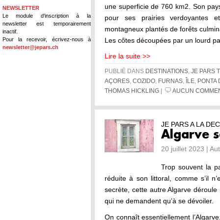
une superficie de 760 km2. Son pay
NEWSLETTER
Le module d'inscription à la
pour ses prairies verdoyantes e
newsletter est temporairement
montagneux plantés de forêts culmin
inactif.
Pour la recevoir, écrivez-nous à
Les côtes découpées par un lourd p
newsletter@jepars.ch
Lire la suite >>
PUBLIÉ DANS
DESTINATIONS
,
JE PARS 
AÇORES
,
COZIDO
,
FURNAS
,
ÎLE
,
PONTA
THOMAS HICKLING
|
AUCUN COMMEN
JE PARS A LA D
Algarve s
20 juillet 2023 | A
Trop souvent la pa
réduite à son littoral, comme s’il n’
secrète, cette autre Algarve déroul
qui ne demandent qu’à se dévoiler.
On connaît essentiellement l’Algarve,