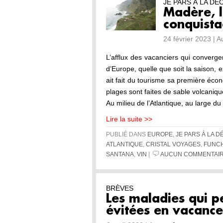
JE PARS À LA D
Madère, l
conquista
24 février 2023 | 
L’afflux des vacanciers qui converg
d’Europe, quelle que soit la saison, e
ait fait du tourisme sa première éco
plages sont faites de sable volcaniqu
Au milieu de l’Atlantique, au large du
Lire la suite >>
PUBLIÉ DANS
EUROPE
,
JE PARS À LA 
ATLANTIQUE
,
CRISTAL VOYAGES
,
FUNC
SANTANA
,
VIN
|
AUCUN COMMENTAIR
BRÈVES
Les maladies qui p
évitées en vacance