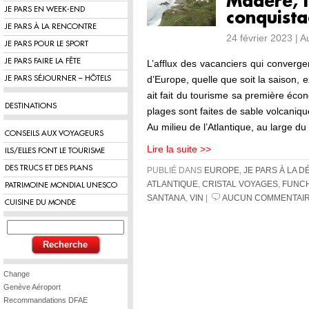
Madère, l
JE PARS EN WEEK-END
conquista
JE PARS À LA RENCONTRE
24 février 2023 | 
JE PARS POUR LE SPORT
JE PARS FAIRE LA FÊTE
L’afflux des vacanciers qui converg
d’Europe, quelle que soit la saison, e
JE PARS SÉJOURNER – HÔTELS
ait fait du tourisme sa première éco
DESTINATIONS
plages sont faites de sable volcaniqu
Au milieu de l’Atlantique, au large du
CONSEILS AUX VOYAGEURS
Lire la suite >>
ILS/ELLES FONT LE TOURISME
DES TRUCS ET DES PLANS
PUBLIÉ DANS
EUROPE
,
JE PARS À LA 
ATLANTIQUE
,
CRISTAL VOYAGES
,
FUNC
PATRIMOINE MONDIAL UNESCO
SANTANA
,
VIN
|
AUCUN COMMENTAIR
CUISINE DU MONDE
Change
Genève Aéroport
Recommandations DFAE