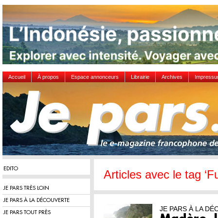
Accueil
À propos
Espace annonceurs
Librairie
Archives
Impress
EDITO
Articles avec le tag ‘F
JE PARS TRÈS LOIN
JE PARS À LA DÉCOUVERTE
JE PARS À LA D
JE PARS TOUT PRÈS