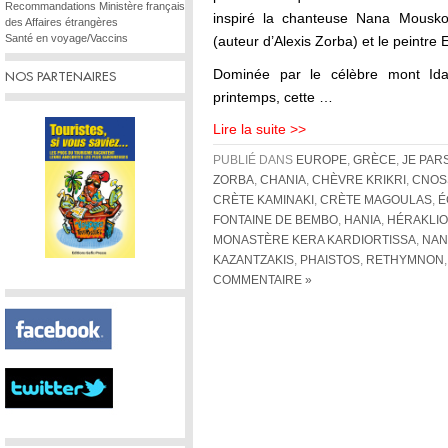
Recommandations Ministère français
inspiré la chanteuse Nana Mouskour
des Affaires étrangères
Santé en voyage/Vaccins
(auteur d’Alexis Zorba) et le peintre 
Dominée par le célèbre mont I
NOS PARTENAIRES
printemps, cette …
Lire la suite >>
PUBLIÉ DANS
EUROPE
,
GRÈCE
,
JE PAR
ZORBA
,
CHANIA
,
CHÈVRE KRIKRI
,
CNOS
CRÈTE KAMINAKI
,
CRÈTE MAGOULAS
,
É
FONTAINE DE BEMBO
,
HANIA
,
HÉRAKLI
MONASTÈRE KERA KARDIORTISSA
,
NAN
KAZANTZAKIS
,
PHAISTOS
,
RETHYMNON
COMMENTAIRE »