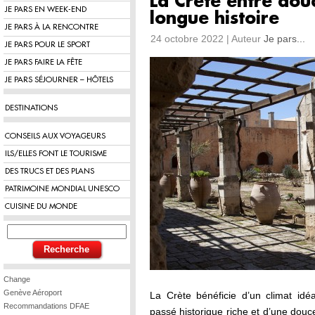
La Crète entre dou
JE PARS EN WEEK-END
longue histoire
JE PARS À LA RENCONTRE
24 octobre 2022 | Auteur
Je pars...
JE PARS POUR LE SPORT
JE PARS FAIRE LA FÊTE
JE PARS SÉJOURNER – HÔTELS
DESTINATIONS
CONSEILS AUX VOYAGEURS
ILS/ELLES FONT LE TOURISME
DES TRUCS ET DES PLANS
PATRIMOINE MONDIAL UNESCO
CUISINE DU MONDE
Change
Genève Aéroport
La Crète bénéficie d’un climat idéa
Recommandations DFAE
passé historique riche et d’une douc