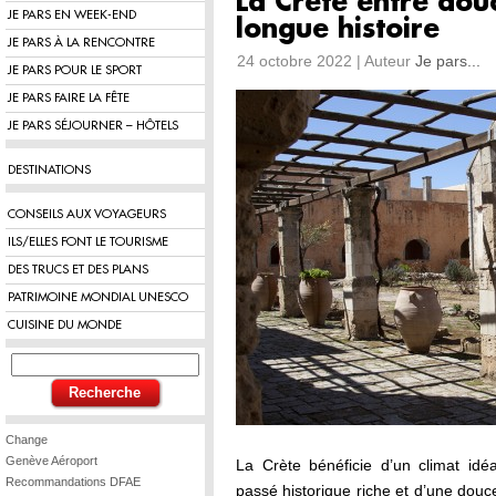
La Crète entre dou
JE PARS EN WEEK-END
longue histoire
JE PARS À LA RENCONTRE
24 octobre 2022 | Auteur
Je pars...
JE PARS POUR LE SPORT
JE PARS FAIRE LA FÊTE
JE PARS SÉJOURNER – HÔTELS
DESTINATIONS
CONSEILS AUX VOYAGEURS
ILS/ELLES FONT LE TOURISME
DES TRUCS ET DES PLANS
PATRIMOINE MONDIAL UNESCO
CUISINE DU MONDE
Change
Genève Aéroport
La Crète bénéficie d’un climat idéa
Recommandations DFAE
passé historique riche et d’une douc