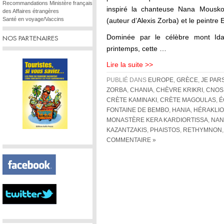
Recommandations Ministère français
inspiré la chanteuse Nana Mouskour
des Affaires étrangères
Santé en voyage/Vaccins
(auteur d’Alexis Zorba) et le peintre 
Dominée par le célèbre mont I
NOS PARTENAIRES
printemps, cette …
Lire la suite >>
PUBLIÉ DANS
EUROPE
,
GRÈCE
,
JE PAR
ZORBA
,
CHANIA
,
CHÈVRE KRIKRI
,
CNOS
CRÈTE KAMINAKI
,
CRÈTE MAGOULAS
,
É
FONTAINE DE BEMBO
,
HANIA
,
HÉRAKLI
MONASTÈRE KERA KARDIORTISSA
,
NAN
KAZANTZAKIS
,
PHAISTOS
,
RETHYMNON
COMMENTAIRE »