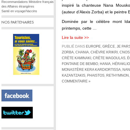
Recommandations Ministère français
inspiré la chanteuse Nana Mouskour
des Affaires étrangères
Santé en voyage/Vaccins
(auteur d’Alexis Zorba) et le peintre 
Dominée par le célèbre mont I
NOS PARTENAIRES
printemps, cette …
Lire la suite >>
PUBLIÉ DANS
EUROPE
,
GRÈCE
,
JE PAR
ZORBA
,
CHANIA
,
CHÈVRE KRIKRI
,
CNOS
CRÈTE KAMINAKI
,
CRÈTE MAGOULAS
,
É
FONTAINE DE BEMBO
,
HANIA
,
HÉRAKLI
MONASTÈRE KERA KARDIORTISSA
,
NAN
KAZANTZAKIS
,
PHAISTOS
,
RETHYMNON
COMMENTAIRE »