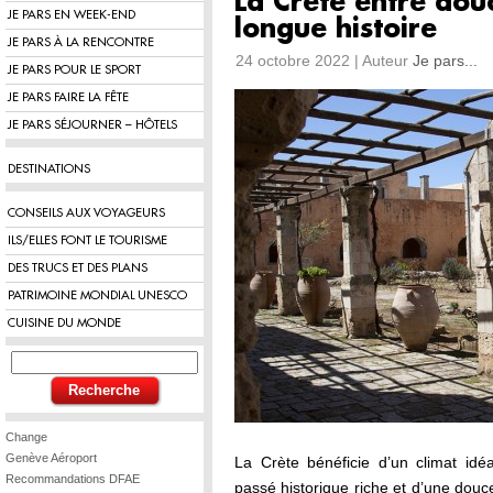
La Crète entre dou
JE PARS EN WEEK-END
longue histoire
JE PARS À LA RENCONTRE
24 octobre 2022 | Auteur
Je pars...
JE PARS POUR LE SPORT
JE PARS FAIRE LA FÊTE
JE PARS SÉJOURNER – HÔTELS
DESTINATIONS
CONSEILS AUX VOYAGEURS
ILS/ELLES FONT LE TOURISME
DES TRUCS ET DES PLANS
PATRIMOINE MONDIAL UNESCO
CUISINE DU MONDE
Change
Genève Aéroport
La Crète bénéficie d’un climat idéa
Recommandations DFAE
passé historique riche et d’une douc