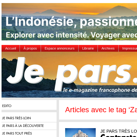
Accueil
À propos
Espace annonceurs
Librairie
Archives
Impress
EDITO
Articles avec le tag ‘Z
JE PARS TRÈS LOIN
JE PARS À LA DÉCOUVERTE
JE PARS TRÈS LO
JE PARS TOUT PRÈS