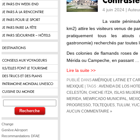
Contraste
JE PARS EN WEEK-END
4 juin 2024 | Aute
JE PARS À LA RENCONTRE
JE PARS POUR LE SPORT
La vaste péninsul
JE PARS FAIRE LA FÊTE
km2) attire les visiteurs venus de pa
pratiquement tous les atouts (cu
JE PARS SÉJOURNER – HÔTELS
gastronomie) recherchés par toutes l
DESTINATIONS
Des colonies de flamands roses de C
Mérida ou Campeche, en passant …
CONSEILS AUX VOYAGEURS
ILS/ELLES FONT LE TOURISME
Lire la suite >>
DES TRUCS ET DES PLANS
PUBLIÉ DANS
AMÉRIQUE LATINE ET CA
PATRIMOINE MONDIAL UNESCO
MEXIQUE
| TAGS :
AVENIDA DE LOS HOT
CUISINE DU MONDE
CELESTÙN
,
CHICHE ITZA
,
ISLAS MUJER
MERIDA
,
MEWRCADO MUNICIPAL
,
MEXI
PROGRESSO
,
TOLTEQUES
,
TULUM
,
YUC
AUCUN COMMENTAIRE »
Change
Genève Aéroport
Recommandations DFAE