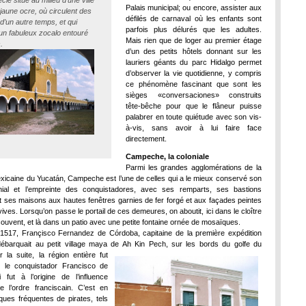
le situé au milieu d’une ville
Palais municipal; ou encore, assister aux
 jaune ocre, où circulent des
défilés de carnaval où les enfants sont
d’un autre temps, et qui
parfois plus délurés que les adultes.
n fabuleux zocalo entouré
Mais rien que de loger au premier étage
.
d’un des petits hôtels donnant sur les
lauriers géants du parc Hidalgo permet
d’observer la vie quotidienne, y compris
ce phénomène fascinant que sont les
sièges «conversaciones» construits
tête-bêche pour que le flâneur puisse
palabrer en toute quiétude avec son vis-
à-vis, sans avoir à lui faire face
directement.
Campeche, la coloniale
Parmi les grandes agglomérations de la
xicaine du Yucatán, Campeche est l’une de celles qui a le mieux conservé son
nial et l’empreinte des conquistadores, avec ses remparts, ses bastions
et ses maisons aux hautes fenêtres garnies de fer forgé et aux façades peintes
ives. Lorsqu’on passe le portail de ces demeures, on aboutit, ici dans le cloître
couvent, et là dans un patio avec une petite fontaine ornée de mosaïques.
1517, Françisco Fernandez de Córdoba, capitaine de la première expédition
ébarquait au petit village maya de Ah Kin Pech, sur les bords du golfe du
r la suite, la région entière fut
 le conquistador Francisco de
 fut à l’origine de l’influence
e l’ordre franciscain. C’est en
aques fréquentes de pirates, tels