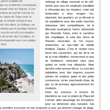
n pierre sculptée de
mélange de village mexicain et de cité-
ges au strabisme convergeant,
dortoir pour tous les employés travaillant
beauté chez les Mayas. A une
à «l’Avenida des los Hoteles», cette cité
voiture au sud de Cancún se
tentaculaire a deux visages: l’un,
les ruines de Tulum avec le
attachant, des quartiers où se déroule la
ais, le temple consacré aux
vie quotidienne avec des petits marchés
ts des dieux, le château, etc.
artisanaux bien sympathiques, tel le
’atteint pas le prestige d’autres
Mercado municipal et, l’autre, représenté
n succès est dû à sa situation
par l’Avenida Tulum, entre le carrefour
e de la mer des Caraïbes, un
des coquillages et celui des héros de
ncomparable avec ses petites
l’histoire mexicaine, où l’on trouve,
 rêve.
notamment, un bas-relief du rebelle
Emiliano Zapata. C’est le rendez-vous
favori des vacanciers, qui, las de la vie
de la zone hôtelière, recherchent un peu
de l’ambiance mexicaine sans pour
autant se sentir trop dépaysés. Mais
derrière cette avenue-décor, ce sont des
habitations avec des maisons souvent
peintes de couleurs gaies et des petits
commerces, où les marchands d’eau, de
gaz ou de journaux approvisionnent les
résidents.
Dans les environs: A environ 50
kilomètres au sud, la station de Playa del
Carmen attire davantage les Européens
pour sa dimension plus humaine. Isla
la première excursion en mer proposée à ceux qui désirent changer de plage,