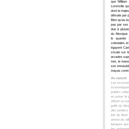
que William 
Lorencillo qu
dont la maje
détruite par 
Bien qu’au b
pas par ses 
due à plusie
du Mexique. 
le quartier
coloniales e
égayent Camp
zocalo sur l
arcades supe
mer, le mano
son immeubl
mayas contras
Au naturel
Les excursio
économiques
publics reli
en prime la 
officiel ou 
golfe du Mex
des sentiers
loin du flas
amont du vil
barques aux
les méandre