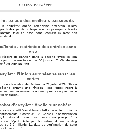
TOUTES LES BRÈVES
 hit-parade des meilleurs passeports
 la deuxième année, l’organisme américain Heinley
port Index publie un hit-parade des passeports classés
nombre total de pays dans lesquels ils n’est pas
ssaire de...
aïlande : restriction des entrées sans
visa
 réserve de parution dans la gazette royale, le visa
uit pour une entrée de de 60 jours en Thaïlande sera
ite à 30 jours pour 59...
asyJet : l’Union européenne rebat les
cartes
n une information de Reuters du 22 juillet 2026, l’Union
opéenne entame une révision des règles visant à
cher des investisseurs non-européens de prendre le
ôle financier...
achat d’easyJet : Apollo surenchère.
s avoir accueilli favorablement l’offre de rachat du fonds
vestissements Castelake, le Conseil d’administration
syJet vient de donner son accord de principe à la
nchère d’Apollo Global pour 5,7 milliards de livres sterling
ieu de 5,2 milliards. La date de confirmation de cette
 a été fixée au 7...