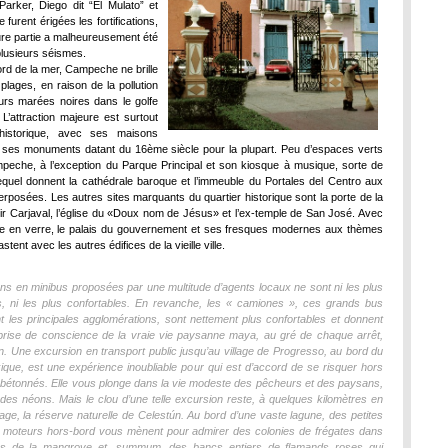
Parker, Diego dit “El Mulato” et
e furent érigées les fortifications,
ure partie a malheureusement été
plusieurs séismes.
ord de la mer, Campeche ne brille
plages, en raison de la pollution
urs marées noires dans le golfe
L’attraction majeure est surtout
 historique, avec ses maisons
t ses monuments datant du 16ème siècle pour la plupart. Peu d’espaces verts
eche, à l’exception du Parque Principal et son kiosque à musique, sorte de
equel donnent la cathédrale baroque et l’immeuble du Portales del Centro aux
rposées. Les autres sites marquants du quartier historique sont la porte de la
ir Carjaval, l’église du «Doux nom de Jésus» et l’ex-temple de San José. Avec
e en verre, le palais du gouvernement et ses fresques modernes aux thèmes
tent avec les autres édifices de la vieille ville.
ns en minibus proposées par une multitude d’agents locaux ne sont ni les plus
, ni les plus confortables. En revanche, les « camiones », ces grands bus
ant les principales agglomérations, sont nettement plus confortables et donnent
prise de conscience de la vraie vie paysanne maya, au gré de chaque arrêt,
non. Une excursion en transport public jusqu’au village de Progresso, au bord du
ique, est une expérience inoubliable pour qui est d’accord de se risquer hors
 bétonnés. Elle vous plonge dans la vie modeste des pêcheurs et des paysans,
h des néons. Mais le clou d’une telle excursion reste, à quelques kilomètres en
lage, la réserve naturelle de Celestún. Au bord d’une vaste lagune, des petites
 moteurs hors-bord vous mènent pour admirer des colonies de frégates dans
s de la mangrove et, summum, des bancs entiers de flamands roses qui