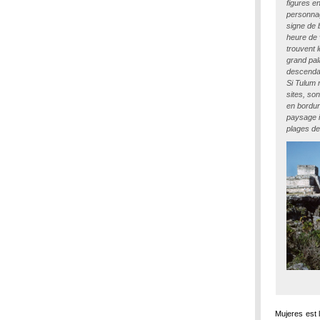
figures e
personna
signe de 
heure de 
trouvent 
grand pal
descendan
Si Tulum n
sites, so
en bordur
paysage i
plages de
Mujeres est 