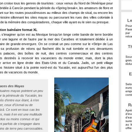
on croise tous les genres de touristes : ceux venus du Nord de l’Amérique pour
ébridée à Cancún pendant la période du «Spring break», les amateurs de flore et
ant sur les routes poussiéreuses au milieux des champs de sisal, ou encore les
istoire sillonnant les sites mayas ou parcourant les rues des villes coloniale à
Le
 de la mémoire des conquistadores, chaque ville ayant eu le sien ou presque.
Pour
Pass
tion balnéaire format XL
par 
 s’imaginer qu’on est au Mexique lorsqu’on longe cette bande de terre bordée
néce
r une lagune et de l’autre par la mer des Caraïbes et totalement dédiée à un
aire de grande envergure. On se croirait un peu comme sur le «Strip» de Las
Th
sa profusion de néons qui flashent dès la nuit tombée et ses devantures
des palaces, des boîtes de nuit, des centres commerciaux et des centres
Sous
s destinés à recevoir les vacanciers du monde entier, mais, dont la plus
grat
e arrive en ligne droite des Etats-Unis et du Canada. Jadis, un petit village
rédu
s histoire situé à la pointe nord-est du Yucatán, est aujourd’hui l’un des plus
res de vacances du monde.
E
Selo
traces des Mayas
eur
uaires mayas pointent un peu
empê
contr
ur la péninsule du Yucatán, les
tés d’entre eux étant, à n’en
R
ter, ceux d’Uxmal ou de
tzá. Ce sont en tous cas les
Aprè
d’in
és, mais il en est une multitude
d’ea
 plus ou moins connus et qui
sure
t parfois de s’engager dans
au l
offre
ns de terre peu carrossables.