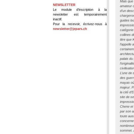
Mais que 
NEWSLETTER
amateur 
Le module d'inscription à la
d’un descr
newsletter est temporairement
chargero
inactif.
guides lo
Pour la recevoir, écrivez-nous à
impressio
newsletter@jepars.ch
catégorie
collines 
titre qu
l’appelle 
certainem
architectu
palais du
l’origina
civilisati
L’une de s
des guerr
mayas où 
majeur. 
la cité d
site de s
impressio
Chene et 
par son a
toute aus
concerne 
nombreus
sommet. A