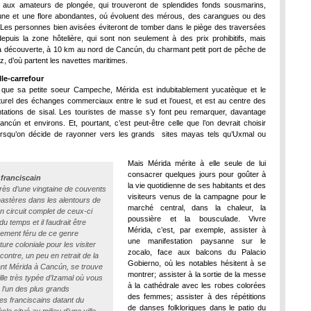
t aux amateurs de plongée, qui trouveront de splendides fonds sousmarins,
une et une flore abondantes, oú évoluent des mérous, des carangues ou des
Les personnes bien avisées éviteront de tomber dans le piège des traversées
epuis la zone hôtelière, qui sont non seulement à des prix prohibitifs, mais
 découverte, à 10 km au nord de Cancún, du charmant petit port de pêche de
, d’où partent les navettes maritimes.
lle-carrefour
 que sa petite soeur Campeche, Mérida est indubitablement yucatèque et le
turel des échanges commerciaux entre le sud et l’ouest, et est au centre des
tations de sisal. Les touristes de masse s’y font peu remarquer, davantage
cún et environs. Et, pourtant, c’est peut-être celle que l’on devrait choisir
lorsqu’on décide de rayonner vers les grands sites mayas tels qu’Uxmal ou
.
Mais Mérida mérite à elle seule de lui
consacrer quelques jours pour goûter à
franciscain
la vie quotidienne de ses habitants et des
 près d’une vingtaine de couvents
visiteurs venus de la campagne pour le
astères dans les alentours de
marché central, dans la chaleur, la
n circuit complet de ceux-ci
poussière et la bousculade. Vivre
du temps et il faudrait être
Mérida, c’est, par exemple, assister à
èrement féru de ce genre
une manifestation paysanne sur le
ture coloniale pour les visiter
zocalo, face aux balcons du Palacio
contre, un peu en retrait de la
Gobierno, où les notables hésitent à se
iant Mérida à Cancún, se trouve
montrer; assister à la sortie de la messe
ville très typée d’Izamal où vous
à la cathédrale avec les robes colorées
 l’un des plus grands
des femmes; assister à des répétitions
s franciscains datant du
de danses folkloriques dans le patio du