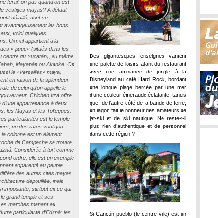
ne ferait-on pas quand on est
de vestiges mayas? A défaut
iptif détaillé, dont se
nt avantageusement les bons
caux, voici quelques
ns: Uxmal appartient à la
 des « puuc» (situés dans les
Des gigantesques enseignes vantent
du centre du Yucatán), au même
une palette de loisirs allant du restaurant
e Kabah, Mayapán ou Akanké. On
avec une ambiance de jungle à la
aussi le «Versailles» maya,
Disneyland au café Hard Rock, bordant
ent en raison de la splendeur
une longue plage bercée par une mer
rale de celui qu’on appelle le
d’une couleur émeraude éclatante, tandis
 gouverneur. Chichén Itzá offre
que, de l’autre côté de la bande de terre,
lité d’une appartenance à deux
un lagon fait le bonheur des amateurs de
ons: les Mayas et les Toltèques.
jet-ski et de ski nautique. Ne reste-t-il
es particularités est le temple
plus rien d’authentique et de personnel
iers, un des rares vestiges
dans cette région ?
la colonne est un élément
Proche de Campeche se trouve
’Edzná. Considérée à tort comme
econd ordre, elle est un exemple
nnant apparenté au peuple
diffère des autres cités mayas
rchitecture dépouillée, mais
si imposante, surtout en ce qui
le grand temple et ses
es marches menant au
utre particularité d’Edzná: les
Si Cancún pueblo (le centre-ville) est un