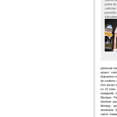
16ème sièc
peinte de
calèches 
possède u
d’arcades
péninsule me
aspect colo
(baluartes) 
de couleurs v
d’un ancien 
Le 22 mars 
espagnole, d
Mexique.
Pa
dominée par
Montejo, qui
dominante d
raison d’att