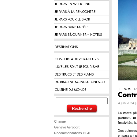
JE PARS EN WEEK-END
JE PARS À LA RENCONTRE
JE PARS POUR LE SPORT
JE PARS FAIRE LA FÊTE
JE PARS SÉJOURNER – HÔTELS
DESTINATIONS
CONSEILS AUX VOYAGEURS
ILS/ELLES FONT LE TOURISME
DES TRUCS ET DES PLANS
PATRIMOINE MONDIAL UNESCO
JE PARS TR
CUISINE DU MONDE
Contr
4 juin 2024 |
La vaste pé
partout, e
Change
festivités,
Genève Aéroport
Des colonies
Recommandations DFAE
en passant p