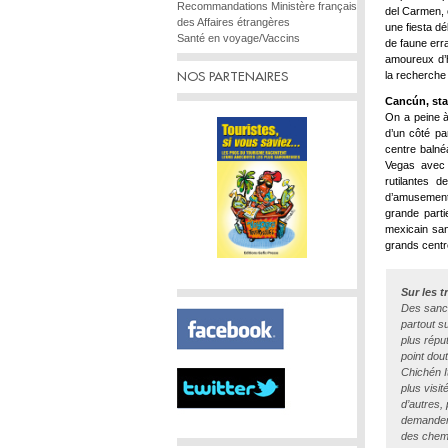
Recommandations Ministère français
del Carmen, 
des Affaires étrangères
une fiesta d
Santé en voyage/Vaccins
de faune err
amoureux d’h
la recherche
NOS PARTENAIRES
Cancún, sta
On a peine à
d’un côté pa
centre balné
Vegas avec 
rutilantes 
d’amusement
grande parti
mexicain san
grands cent
Sur les 
Des sanct
partout s
plus répu
point dou
Chichén I
plus visit
d’autres,
demanden
des chemi