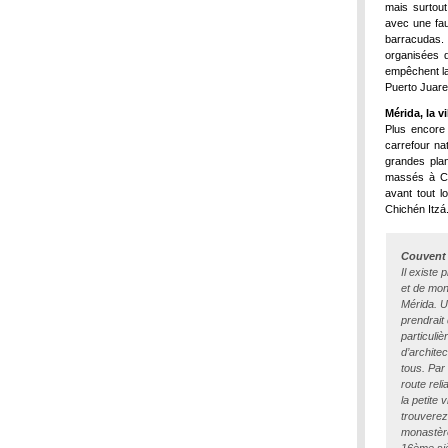
mais surtou
avec une fa
barracudas. 
organisées d
empêchent la
Puerto Juarez
Mérida, la vi
Plus encore
carrefour na
grandes plan
massés à Can
avant tout 
Chichén Itzá
Couvent 
Il existe
et de mon
Mérida. U
prendrait 
particuli
d’architec
tous. Par 
route rel
la petite 
trouverez
monastère