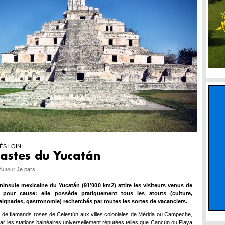
ÈS LOIN
astes du Yucatán
 Auteur
Je pars...
ninsule mexicaine du Yucatán (91’000 km2) attire les visiteurs venus de
t pour cause: elle possède pratiquement tous les atouts (culture,
 baignades, gastronomie) recherchés par toutes les sortes de vacanciers.
 de flamands roses de Celestún aux villes coloniales de Mérida ou Campeche,
ar les stations balnéaires universellement réputées telles que Cancún ou Playa