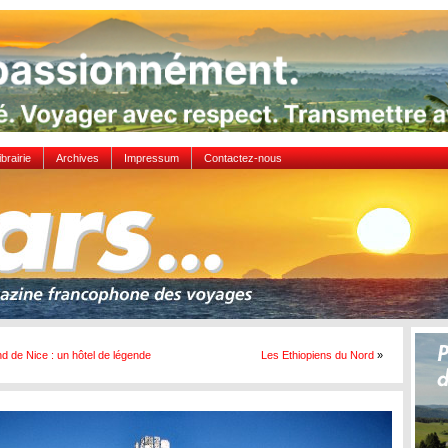
ibrairie
Archives
Impressum
Contactez-nous
d de Nice : un hôtel de légende
Les Ethiopiens du Nord
»