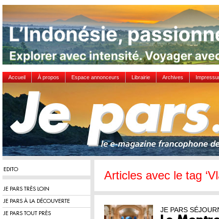
Accueil
À propos
Espace annonceurs
Librairie
Archives
Impress
EDITO
Articles avec le tag ‘
JE PARS TRÈS LOIN
JE PARS À LA DÉCOUVERTE
JE PARS SÉJOUR
JE PARS TOUT PRÈS