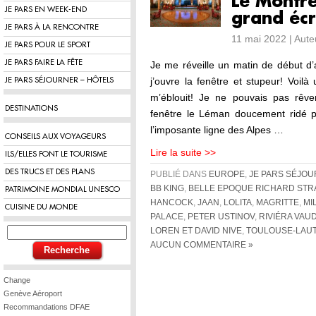
Le Montre
JE PARS EN WEEK-END
grand écr
JE PARS À LA RENCONTRE
11 mai 2022 | Aut
JE PARS POUR LE SPORT
JE PARS FAIRE LA FÊTE
Je me réveille un matin de début d’
j’ouvre la fenêtre et stupeur! Voil
JE PARS SÉJOURNER – HÔTELS
m’éblouit! Je ne pouvais pas rêv
DESTINATIONS
fenêtre le Léman doucement ridé p
l’imposante ligne des Alpes …
CONSEILS AUX VOYAGEURS
Lire la suite >>
ILS/ELLES FONT LE TOURISME
DES TRUCS ET DES PLANS
PUBLIÉ DANS
EUROPE
,
JE PARS SÉJO
BB KING
,
BELLE EPOQUE RICHARD STR
PATRIMOINE MONDIAL UNESCO
HANCOCK
,
JAAN
,
LOLITA
,
MAGRITTE
,
MI
CUISINE DU MONDE
PALACE
,
PETER USTINOV
,
RIVIÉRA VAU
LOREN ET DAVID NIVE
,
TOULOUSE-LAU
AUCUN COMMENTAIRE »
Change
Genève Aéroport
Recommandations DFAE