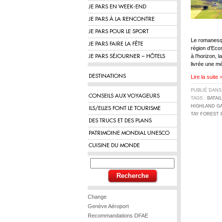
JE PARS EN WEEK-END
JE PARS À LA RENCONTRE
JE PARS POUR LE SPORT
Le romanesqu
JE PARS FAIRE LA FÊTE
région d’Eco
à l’horizon, 
JE PARS SÉJOURNER – HÔTELS
livrée une m
DESTINATIONS
Lire la suite 
PUBLIÉ DAN
CONSEILS AUX VOYAGEURS
TAGS :
BATAI
HIGHLAND G
ILS/ELLES FONT LE TOURISME
TAY FOREST 
DES TRUCS ET DES PLANS
PATRIMOINE MONDIAL UNESCO
CUISINE DU MONDE
Change
Genève Aéroport
Recommandations DFAE