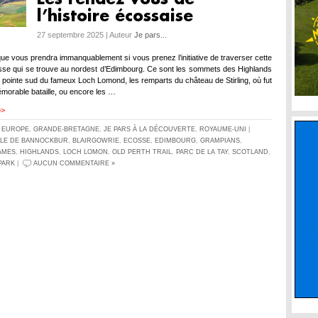
l’histoire écossaise
27 septembre 2025 | Auteur
Je pars...
e vous prendra immanquablement si vous prenez l’initiative de traverser cette
sse qui se trouve au nordest d’Edimbourg. Ce sont les sommets des Highlands
la pointe sud du fameux Loch Lomond, les remparts du château de Stirling, où fut
émorable bataille, ou encore les …
>>
S
EUROPE
,
GRANDE-BRETAGNE
,
JE PARS À LA DÉCOUVERTE
,
ROYAUME-UNI
|
LLE DE BANNOCKBUR
,
BLAIRGOWRIE
,
ECOSSE
,
EDIMBOURG
,
GRAMPIANS
,
AMES
,
HIGHLANDS
,
LOCH LOMON
,
OLD PERTH TRAIL
,
PARC DE LA TAY
,
SCOTLAND
,
PARK
|
AUCUN COMMENTAIRE »