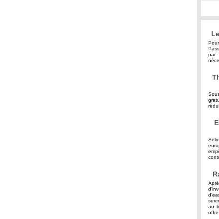
Le
Pour
Pass
par 
néce
Th
Sous
grat
rédu
E
Selo
eur
empê
contr
R
Aprè
d’in
d’ea
sure
au l
offre