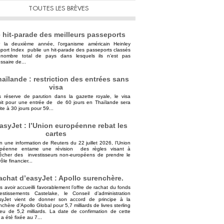
TOUTES LES BRÈVES
 hit-parade des meilleurs passeports
 la deuxième année, l’organisme américain Heinley
port Index publie un hit-parade des passeports classés
nombre total de pays dans lesquels ils n’est pas
ssaire de...
aïlande : restriction des entrées sans
visa
 réserve de parution dans la gazette royale, le visa
uit pour une entrée de de 60 jours en Thaïlande sera
ite à 30 jours pour 59...
asyJet : l’Union européenne rebat les
cartes
n une information de Reuters du 22 juillet 2026, l’Union
opéenne entame une révision des règles visant à
cher des investisseurs non-européens de prendre le
ôle financier...
achat d’easyJet : Apollo surenchère.
s avoir accueilli favorablement l’offre de rachat du fonds
vestissements Castelake, le Conseil d’administration
syJet vient de donner son accord de principe à la
nchère d’Apollo Global pour 5,7 milliards de livres sterling
ieu de 5,2 milliards. La date de confirmation de cette
 a été fixée au 7...