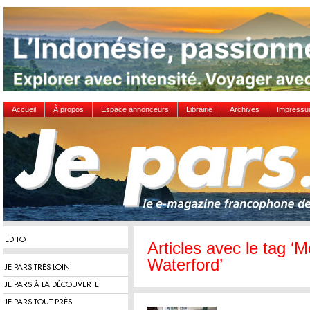
Accueil
À propos
Espace annonceurs
Librairie
Archives
Impress
EDITO
Articles avec le tag ‘
Waterford’
JE PARS TRÈS LOIN
JE PARS À LA DÉCOUVERTE
JE PARS TOUT PRÈS