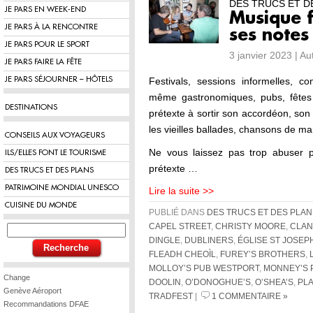
DES TRUCS ET D
JE PARS EN WEEK-END
Musique fo
JE PARS À LA RENCONTRE
ses notes
JE PARS POUR LE SPORT
3 janvier 2023 | A
JE PARS FAIRE LA FÊTE
JE PARS SÉJOURNER – HÔTELS
Festivals, sessions informelles, 
même gastronomiques, pubs, fêtes r
DESTINATIONS
prétexte à sortir son accordéon, son
les vieilles ballades, chansons de ma
CONSEILS AUX VOYAGEURS
Ne vous laissez pas trop abuser p
ILS/ELLES FONT LE TOURISME
prétexte …
DES TRUCS ET DES PLANS
PATRIMOINE MONDIAL UNESCO
Lire la suite >>
CUISINE DU MONDE
PUBLIÉ DANS
DES TRUCS ET DES PLAN
CAPEL STREET
,
CHRISTY MOORE
,
CLAN
DINGLE
,
DUBLINERS
,
ÉGLISE ST JOSEP
FLEADH CHEOÌL
,
FUREY’S BROTHERS
,
MOLLOY’S PUB WESTPORT
,
MONNEY’S 
Change
DOOLIN
,
O’DONOGHUE’S
,
O’SHEA’S
,
PL
Genève Aéroport
TRADFEST
|
1 COMMENTAIRE »
Recommandations DFAE