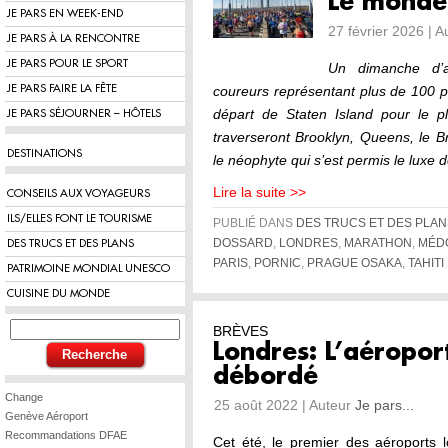
Le monde
JE PARS EN WEEK-END
27 février 2026 | 
JE PARS À LA RENCONTRE
JE PARS POUR LE SPORT
Un dimanche d’
JE PARS FAIRE LA FÊTE
coureurs représentant plus de 100 p
départ de Staten Island pour le p
JE PARS SÉJOURNER – HÔTELS
traverseront Brooklyn, Queens, le 
DESTINATIONS
le néophyte qui s’est permis le luxe 
Lire la suite >>
CONSEILS AUX VOYAGEURS
ILS/ELLES FONT LE TOURISME
PUBLIÉ DANS
DES TRUCS ET DES PLAN
DOSSARD
,
LONDRES
,
MARATHON
,
MÉD
DES TRUCS ET DES PLANS
PARIS
,
PORNIC
,
PRAGUE OSAKA
,
TAHITI
PATRIMOINE MONDIAL UNESCO
CUISINE DU MONDE
BRÈVES
Londres: L’aéropor
débordé
Change
25 août 2022 | Auteur
Je pars...
Genève Aéroport
Recommandations DFAE
Cet été, le premier des aéroports 