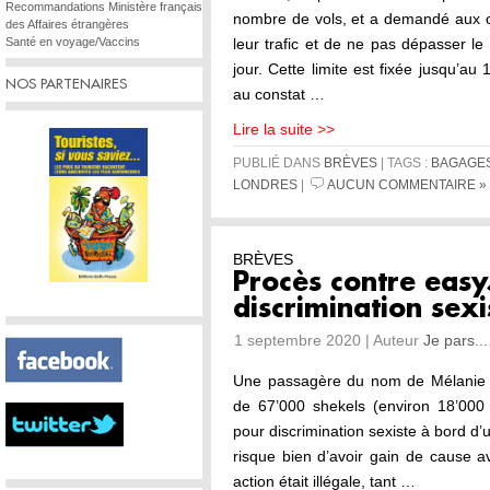
Recommandations Ministère français
nombre de vols, et a demandé aux 
des Affaires étrangères
Santé en voyage/Vaccins
leur trafic et de ne pas dépasser l
jour. Cette limite est fixée jusqu’au
NOS PARTENAIRES
au constat …
Lire la suite >>
PUBLIÉ DANS
BRÈVES
| TAGS :
BAGAGE
LONDRES
|
AUCUN COMMENTAIRE »
BRÈVES
Procès contre easy
discrimination sexi
1 septembre 2020 | Auteur
Je pars...
Une passagère du nom de Mélanie 
de 67’000 shekels (environ 18’00
pour discrimination sexiste à bord d’
risque bien d’avoir gain de cause a
action était illégale, tant …