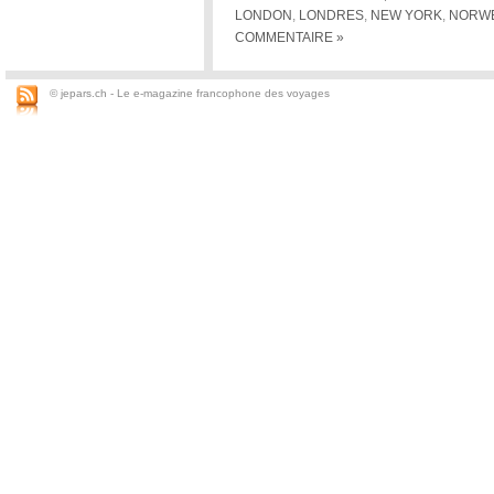
LONDON
,
LONDRES
,
NEW YORK
,
NORW
COMMENTAIRE »
© jepars.ch - Le e-magazine francophone des voyages