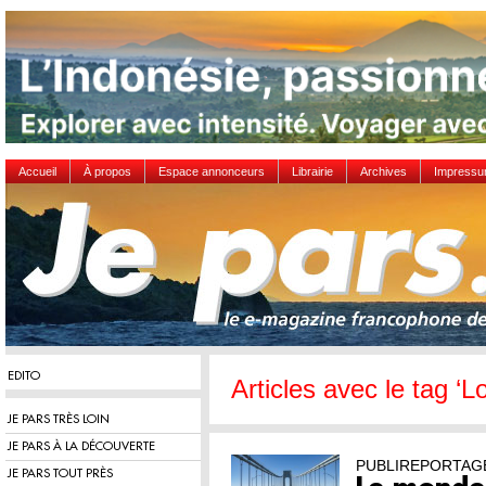
Accueil
À propos
Espace annonceurs
Librairie
Archives
Impress
EDITO
Articles avec le tag ‘L
JE PARS TRÈS LOIN
JE PARS À LA DÉCOUVERTE
PUBLIREPORTAG
JE PARS TOUT PRÈS