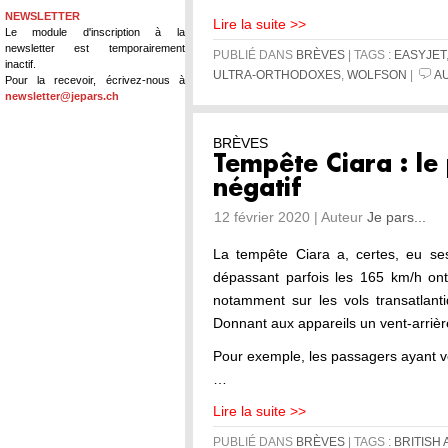
NEWSLETTER
Lire la suite >>
Le module d'inscription à la
newsletter est temporairement
PUBLIÉ DANS
BRÈVES
| TAGS :
EASYJET
inactif.
ULTRA-ORTHODOXES
,
WOLFSON
|
A
Pour la recevoir, écrivez-nous à
newsletter@jepars.ch
BRÈVES
Tempête Ciara : le p
négatif
12 février 2020 | Auteur
Je pars...
La tempête Ciara a, certes, eu ses
dépassant parfois les 165 km/h ont
notamment sur les vols transatlant
Donnant aux appareils un vent-arrièr
Pour exemple, les passagers ayant 
…
Lire la suite >>
PUBLIÉ DANS
BRÈVES
| TAGS :
BRITISH