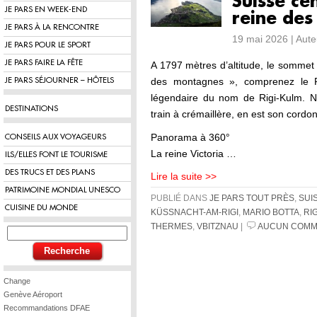
Suisse cen
JE PARS EN WEEK-END
reine de
JE PARS À LA RENCONTRE
19 mai 2026 | Aut
JE PARS POUR LE SPORT
JE PARS FAIRE LA FÊTE
A 1797 mètres d’altitude, le sommet 
des montagnes », comprenez le Rig
JE PARS SÉJOURNER – HÔTELS
légendaire du nom de Rigi-Kulm. Né
DESTINATIONS
train à crémaillère, en est son cordon
Panorama à 360°
CONSEILS AUX VOYAGEURS
La reine Victoria …
ILS/ELLES FONT LE TOURISME
DES TRUCS ET DES PLANS
Lire la suite >>
PATRIMOINE MONDIAL UNESCO
PUBLIÉ DANS
JE PARS TOUT PRÈS
,
SUI
CUISINE DU MONDE
KÜSSNACHT-AM-RIGI
,
MARIO BOTTA
,
RIG
THERMES
,
VBITZNAU
|
AUCUN COMM
Change
Genève Aéroport
Recommandations DFAE