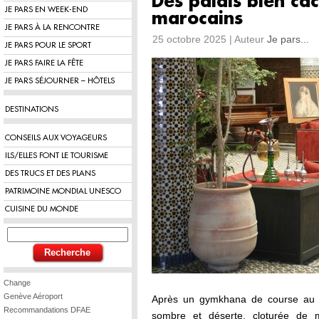
Des palais bien cac
JE PARS EN WEEK-END
marocains
JE PARS À LA RENCONTRE
25 octobre 2025 | Auteur
Je pars...
JE PARS POUR LE SPORT
JE PARS FAIRE LA FÊTE
JE PARS SÉJOURNER – HÔTELS
DESTINATIONS
CONSEILS AUX VOYAGEURS
ILS/ELLES FONT LE TOURISME
DES TRUCS ET DES PLANS
PATRIMOINE MONDIAL UNESCO
CUISINE DU MONDE
Change
Genève Aéroport
Après un gymkhana de course au tr
Recommandations DFAE
sombre et déserte, cloturée de m