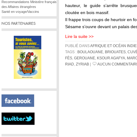
Recommandations Ministère français
hauteur, le guide s’arrête brusq
des Affaires étrangères
Santé en voyage/Vaccins
cloutée en bois massif.
Il frappe trois coups de heurtoir en 
NOS PARTENAIRES
Sésame s’ouvre devant un palais des
Lire la suite >>
PUBLIÉ DANS
AFRIQUE ET OCÉAN INDI
TAGS :
BOULAOUANE
,
BRIOUATES
,
CUVÉ
FÈS
,
GEROUANE
,
KSOUR AGAFYA
,
MAR
RIAD
,
ZYRIAB
|
AUCUN COMMENTAIR