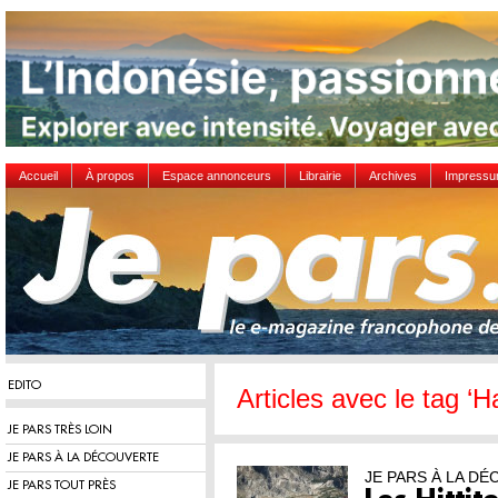
Accueil
À propos
Espace annonceurs
Librairie
Archives
Impress
EDITO
Articles avec le tag ‘H
JE PARS TRÈS LOIN
JE PARS À LA DÉCOUVERTE
JE PARS À LA D
JE PARS TOUT PRÈS