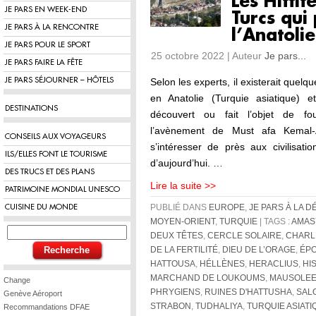
Les Hittit
JE PARS EN WEEK-END
Turcs qui
JE PARS À LA RENCONTRE
l’Anatolie
JE PARS POUR LE SPORT
25 octobre 2022 | Auteur
Je pars...
JE PARS FAIRE LA FÊTE
JE PARS SÉJOURNER – HÔTELS
Selon les experts, il existerait quelq
en Anatolie (Turquie asiatique) 
DESTINATIONS
découvert ou fait l’objet de fou
l’avènement de Must afa Kemal
CONSEILS AUX VOYAGEURS
s’intéresser de près aux civilisati
ILS/ELLES FONT LE TOURISME
d’aujourd’hui. …
DES TRUCS ET DES PLANS
Lire la suite >>
PATRIMOINE MONDIAL UNESCO
CUISINE DU MONDE
PUBLIÉ DANS
EUROPE
,
JE PARS À LA 
MOYEN-ORIENT
,
TURQUIE
| TAGS :
AMAS
DEUX TÊTES
,
CERCLE SOLAIRE
,
CHARLE
DE LA FERTILITÉ
,
DIEU DE L’ORAGE
,
ÉPO
HATTOUSA
,
HÉLLÈNES
,
HERACLIUS
,
HI
MARCHAND DE LOUKOUMS
,
MAUSOLEE
Change
PHRYGIENS
,
RUINES D'HATTUSHA
,
SAL
Genève Aéroport
STRABON
,
TUDHALIYA
,
TURQUIE ASIATI
Recommandations DFAE