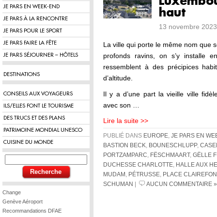
Luxembou
JE PARS EN WEEK-END
haut
JE PARS À LA RENCONTRE
13 novembre 2023
JE PARS POUR LE SPORT
JE PARS FAIRE LA FÊTE
La ville qui porte le même nom que 
profonds ravins, on s’y installe
JE PARS SÉJOURNER – HÔTELS
ressemblent à des précipices habi
DESTINATIONS
d’altitude.
Il y a d’une part la vieille ville fi
CONSEILS AUX VOYAGEURS
avec son …
ILS/ELLES FONT LE TOURISME
DES TRUCS ET DES PLANS
Lire la suite >>
PATRIMOINE MONDIAL UNESCO
PUBLIÉ DANS
EUROPE
,
JE PARS EN WE
CUISINE DU MONDE
BASTION BECK
,
BOUNESCHLUPP
,
CASE
PORTZAMPARC
,
FËSCHMAART
,
GËLLE 
DUCHESSE CHARLOTTE
,
HALLE AUX H
MUDAM
,
PÉTRUSSE
,
PLACE CLAIREFON
SCHUMAN
|
AUCUN COMMENTAIRE »
Change
Genève Aéroport
Recommandations DFAE