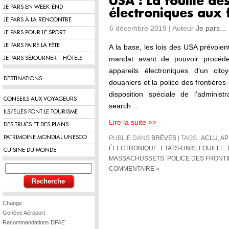
USA : La fouille de
JE PARS EN WEEK-END
électroniques aux 
JE PARS À LA RENCONTRE
6 décembre 2019 | Auteur
Je pars...
JE PARS POUR LE SPORT
JE PARS FAIRE LA FÊTE
A la base, les lois des USA prévoient
mandat avant de pouvoir procéde
JE PARS SÉJOURNER – HÔTELS
appareils électroniques d’un cit
DESTINATIONS
douaniers et la police des frontière
disposition spéciale de l’adminis
CONSEILS AUX VOYAGEURS
search …
ILS/ELLES FONT LE TOURISME
Lire la suite >>
DES TRUCS ET DES PLANS
PATRIMOINE MONDIAL UNESCO
PUBLIÉ DANS
BRÈVES
| TAGS :
ACLU
,
AP
ÉLECTRONIQUE
,
ETATS-UNIS
,
FOUILLE
,
CUISINE DU MONDE
MASSACHUSSETS
,
POLICE DES FRONT
COMMENTAIRE »
Change
Genève Aéroport
Recommandations DFAE