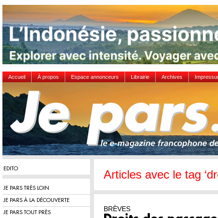
Accueil
À propos
Espace annonceurs
Librairie
Archives
Impress
EDITO
Articles avec le tag ‘d
JE PARS TRÈS LOIN
JE PARS À LA DÉCOUVERTE
BRÈVES
JE PARS TOUT PRÈS