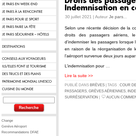
Droits des passage
JE PARS EN WEEK-END
Indemnisation en c
JE PARS À LA RENCONTRE
30 juillet 2021 | Auteur
Je pars...
JE PARS POUR LE SPORT
JE PARS FAIRE LA FÊTE
Selon une récente décision de la c
droits des passagers aériens, le
JE PARS SÉJOURNER – HÔTELS
d’indemniser les passagers lorsque 
DESTINATIONS
en raison de la réorganisation de l
l’aéroport survenue deux jours aupar
CONSEILS AUX VOYAGEURS
L’indemnisation pour …
ILS/ELLES FONT LE TOURISME
DES TRUCS ET DES PLANS
Lire la suite >>
PATRIMOINE MONDIAL UNESCO
PUBLIÉ DANS
BRÈVES
| TAGS :
COUR D
CUISINE DU MONDE
PASSAGERS
,
GRÈVES AÉRIENNES
,
IND
SURRÉSERVATION
|
AUCUN COMMEN
Change
Genève Aéroport
Recommandations DFAE