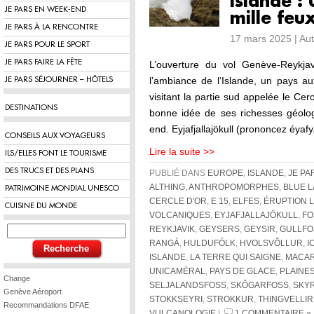
Islande : 
JE PARS EN WEEK-END
mille feu
JE PARS À LA RENCONTRE
17 mars 2025 | Au
JE PARS POUR LE SPORT
JE PARS FAIRE LA FÊTE
L’ouverture du vol Genève-Reykja
l’ambiance de l‘Islande, un pays au
JE PARS SÉJOURNER – HÔTELS
visitant la partie sud appelée le Cer
DESTINATIONS
bonne idée de ses richesses géolo
end. Eyjafjallajökull (prononcez éyaf
CONSEILS AUX VOYAGEURS
Lire la suite >>
ILS/ELLES FONT LE TOURISME
DES TRUCS ET DES PLANS
PUBLIÉ DANS
EUROPE
,
ISLANDE
,
JE PA
ALTHING
,
ANTHROPOMORPHES
,
BLUE 
PATRIMOINE MONDIAL UNESCO
CERCLE D'OR
,
E 15
,
ELFES
,
ÉRUPTION L
CUISINE DU MONDE
VOLCANIQUES
,
EYJAFJALLAJÖKULL
,
FO
REYKJAVIK
,
GEYSERS
,
GEYSIR
,
GULLFO
RANGÁ
,
HULDUFÓLK
,
HVOLSVÔLLUR
,
I
ISLANDE
,
LA TERRE QUI SAIGNE
,
MACA
UNICAMÉRAL
,
PAYS DE GLACE
,
PLAINE
Change
SELJALANDSFOSS
,
SKÔGARFOSS
,
SKY
Genève Aéroport
STOKKSEYRI
,
STROKKUR
,
THINGVELLIR
Recommandations DFAE
VULCANOLOGIE
|
1 COMMENTAIRE »