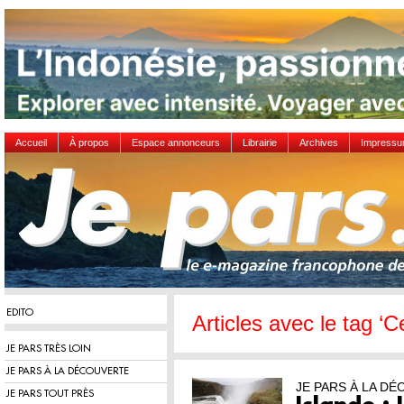
Accueil
À propos
Espace annonceurs
Librairie
Archives
Impress
EDITO
Articles avec le tag ‘Ce
JE PARS TRÈS LOIN
JE PARS À LA DÉCOUVERTE
JE PARS À LA D
JE PARS TOUT PRÈS