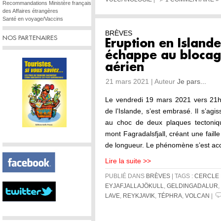
Recommandations Ministère français
des Affaires étrangères
Santé en voyage/Vaccins
BRÈVES
NOS PARTENAIRES
Eruption en Islande
échappe au blocage
aérien
21 mars 2021 | Auteur
Je pars...
Le vendredi 19 mars 2021 vers 21h00
de l’Islande, s’est embrasé. Il s’agi
au choc de deux plaques tectoniq
mont Fagradalsfjall, créant une fail
de longueur. Le phénomène s’est a
Lire la suite >>
PUBLIÉ DANS
BRÈVES
| TAGS :
CERCLE 
EYJAFJALLAJÖKULL
,
GELDINGADALUR
,
LAVE
,
REYKJAVIK
,
TÉPHRA
,
VOLCAN
|