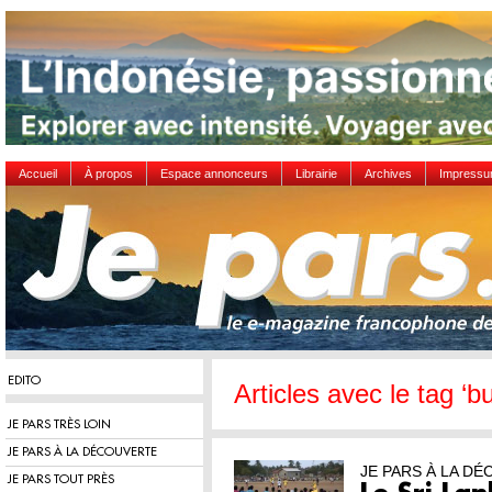
Accueil
À propos
Espace annonceurs
Librairie
Archives
Impress
EDITO
Articles avec le tag ‘b
JE PARS TRÈS LOIN
JE PARS À LA DÉCOUVERTE
JE PARS À LA D
JE PARS TOUT PRÈS