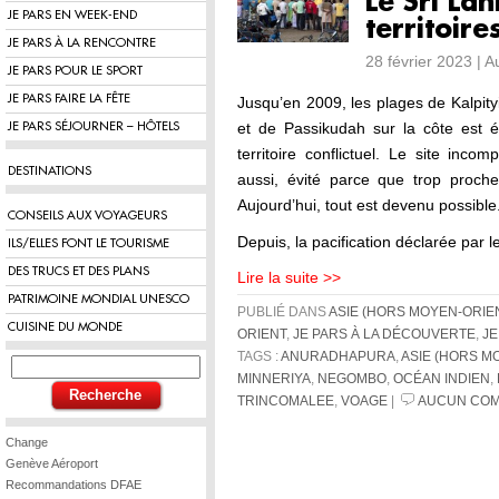
Le Sri La
JE PARS EN WEEK-END
territoire
JE PARS À LA RENCONTRE
28 février 2023 | 
JE PARS POUR LE SPORT
JE PARS FAIRE LA FÊTE
Jusqu’en 2009, les plages de Kalpit
et de Passikudah sur la côte est é
JE PARS SÉJOURNER – HÔTELS
territoire conflictuel. Le site inco
DESTINATIONS
aussi, évité parce que trop proche 
Aujourd’hui, tout est devenu possible
CONSEILS AUX VOYAGEURS
Depuis, la pacification déclarée par 
ILS/ELLES FONT LE TOURISME
DES TRUCS ET DES PLANS
Lire la suite >>
PATRIMOINE MONDIAL UNESCO
PUBLIÉ DANS
ASIE (HORS MOYEN-ORIE
CUISINE DU MONDE
ORIENT
,
JE PARS À LA DÉCOUVERTE
,
JE
TAGS :
ANURADHAPURA
,
ASIE (HORS M
MINNERIYA
,
NEGOMBO
,
OCÉAN INDIEN
,
TRINCOMALEE
,
VOAGE
|
AUCUN COM
Change
Genève Aéroport
Recommandations DFAE