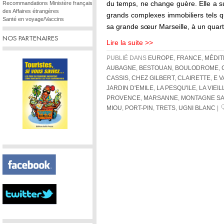
du temps, ne change guère. Elle a su
Recommandations Ministère français
des Affaires étrangères
grands complexes immobiliers tels q
Santé en voyage/Vaccins
sa grande sœur Marseille, à un quart
NOS PARTENAIRES
Lire la suite >>
PUBLIÉ DANS
EUROPE
,
FRANCE
,
MÉDI
AUBAGNE
,
BESTOUAN
,
BOULODROME
,
CASSIS
,
CHEZ GILBERT
,
CLAIRETTE
,
E V
JARDIN D'EMILE
,
LA PESQU'ILE
,
LA VIEI
PROVENCE
,
MARSANNE
,
MONTAGNE SA
MIOU
,
PORT-PIN
,
TRETS
,
UGNI BLANC
|