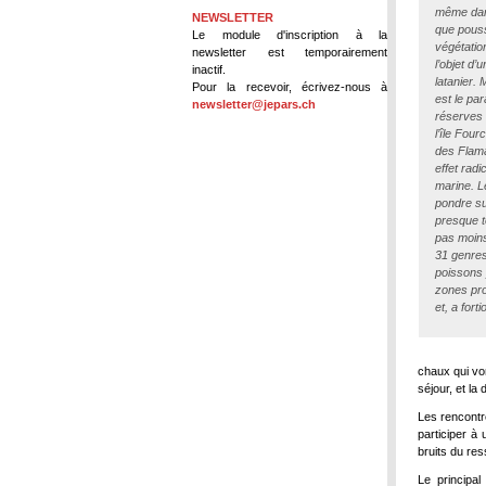
même dans
NEWSLETTER
que pouss
Le module d'inscription à la
végétatio
newsletter est temporairement
l’objet d’
inactif.
latanier. 
Pour la recevoir, écrivez-nous à
est le pa
newsletter@jepars.ch
réserves 
l’île Four
des Flama
effet radi
marine. L
pondre su
presque t
pas moin
31 genres
poissons 
zones pro
et, a fort
chaux qui von
séjour, et la
Les rencontr
participer à
bruits du res
Le principal