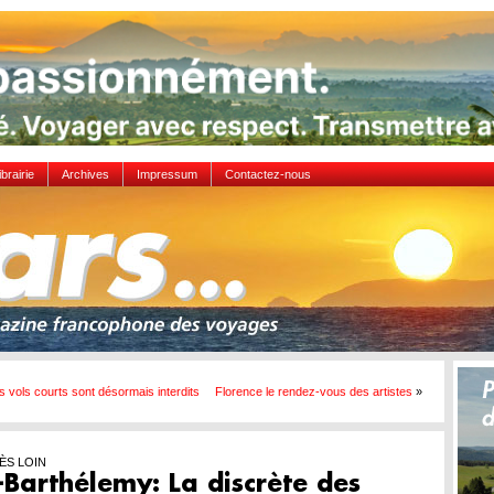
ibrairie
Archives
Impressum
Contactez-nous
 vols courts sont désormais interdits
Florence le rendez-vous des artistes
»
ÈS LOIN
-Barthélemy: La discrète des