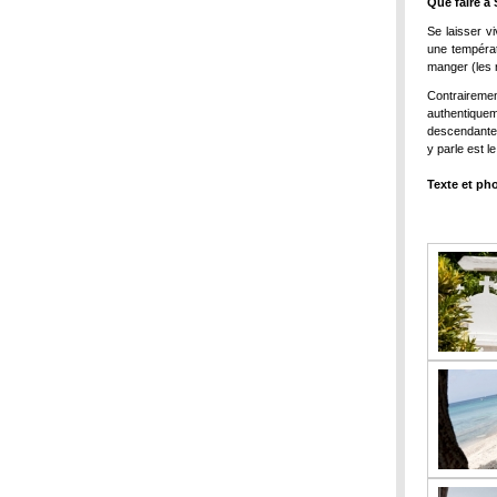
Que faire à
Se laisser v
une températ
manger (les 
Contrairem
authentiquem
descendante 
y parle est l
Texte et ph