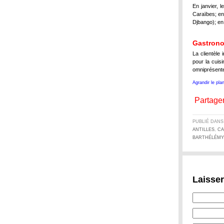
En janvier, l
Caraïbes; en
Djbango); en
Gastron
La clientèle
pour la cuis
omniprésente,
Agrandir le pla
Partager
PUBLIÉ DAN
ANTILLES
,
CA
BARTHÉLÉMY
Laisse