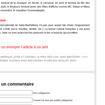
e festival de la musique; en février, le carnaval; en avril, le festival du film des
 août, le Boubou’s festival (avec des têtes d’affiche comme MC Solaar et Manu
 novembre, le marathon Gustavialoppet.
omie
 internationale de Saint-Barthélemy n’a pas pour autant fait chuter l’engouement
ine créole (acra, boudins, lambis, etc.). La bonne cuisine française y est aussi
 mais ce sont avant tout les poissons et les crustacés qui excellent.
n
 ou envoyer l’article à un ami
S
AMÉRIQUE LATINE ET CARAÏBES
,
JE PARS TRÈS LOIN
,
SAINT-BARTÉLÉMY
| TAGS :
RAÏBES
,
GUSTAVIA SAINT-BARTHÉLÉMY
,
PLAGES DES ANTILLES
,
SAINT-
r un commentaire
Nom (obligatoire)
Courriel (ne sera pas publié) (obligatoire)