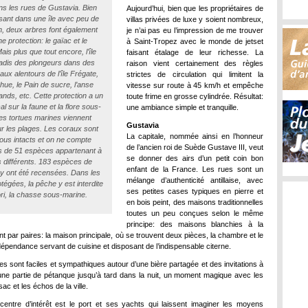
 les rues de Gustavia. Bien
Aujourd’hui, bien que les propriétaires de
ant dans une île avec peu de
villas privées de luxe y soient nombreux,
n, deux arbres font également
je n’ai pas eu l’impression de me trouver
une protection: le gaïac et le
à Saint-Tropez avec le monde de jetset
Mais plus que tout encore, l’île
faisant étalage de leur richesse. La
radis des plongeurs dans des
raison vient certainement des règles
aux alentours de l’île Frégate,
strictes de circulation qui limitent la
chue, le Pain de sucre, l’anse
vitesse sur route à 45 km/h et empêche
nds, etc. Cette protection a un
toute frime en grosse cylindrée. Résultat:
cal sur la faune et la flore sous-
une ambiance simple et tranquille.
es tortues marines viennent
Gustavia
r les plages. Les coraux sont
La capitale, nommée ainsi en l’honneur
ous intacts et on ne compte
de l’ancien roi de Suède Gustave III, veut
s de 51 espèces appartenant à
se donner des airs d’un petit coin bon
 différents. 183 espèces de
enfant de la France. Les rues sont un
y ont été recensées. Dans les
mélange d’authenticité antillaise, avec
tégées, la pêche y est interdite
ses petites cases typiques en pierre et
iori, la chasse sous-marine.
en bois peint, des maisons traditionnelles
toutes un peu conçues selon le même
principe: des maisons blanchies à la
t par paires: la maison principale, où se trouvent deux pièces, la chambre et le
 dépendance servant de cuisine et disposant de l’indispensable citerne.
es sont faciles et sympathiques autour d’une bière partagée et des invitations à
 une partie de pétanque jusqu’à tard dans la nuit, un moment magique avec les
sac et les échos de la ville.
 centre d’intérêt est le port et ses yachts qui laissent imaginer les moyens