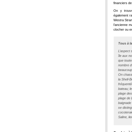
financiers de 
On y trouve
également r
Westra Stran
l’ancienne m
clocher ou e
Tous à l
L’aspect 
île aux n
que toute
nombre d’
beaucoup 
On chasse
la Shell-
fréquenté
bateau; l
plage des
plage de L
baignade 
se distin
cocoterai
Saline, li