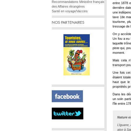
Recommandations Ministère français
entre 1878 e
des Affaires étrangères
dernière date
Santé en voyage/Vaccins
une indépend
taxe (de mar
tourisme, plu
NOS PARTENAIRES
tressage de la
On y accède à
Un fou a eu l
laquelle trône
piste qui, po
moment.
Mais cela n
transport po
Une fois cet
étaient tota
haut que le
propriétés pr
Dans les dé
un soin part
l’île entre 17
Nature e
L’iguane,
aise à Sa