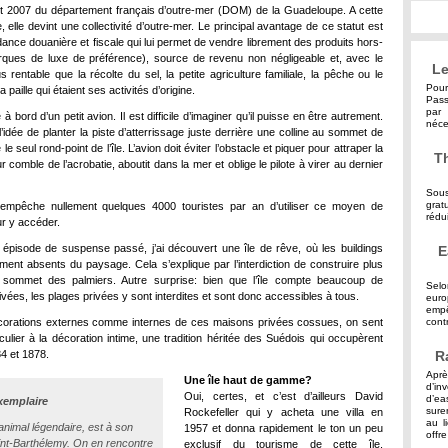
t 2007 du département français d’outre-mer (DOM) de la Guadeloupe. A cette
, elle devint une collectivité d’outre-mer. Le principal avantage de ce statut est
ance douanière et fiscale qui lui permet de vendre librement des produits hors-
ques de luxe de préférence), source de revenu non négligeable et, avec le
Le
s rentable que la récolte du sel, la petite agriculture familiale, la pêche ou le
Pour
 paille qui étaient ses activités d’origine.
Pass
par 
 bord d’un petit avion. Il est difficile d’imaginer qu’il puisse en être autrement.
néce
’idée de planter la piste d’atterrissage juste derrière une colline au sommet de
 le seul rond-point de l’île. L’avion doit éviter l’obstacle et piquer pour attraper la
Th
ur comble de l’acrobatie, aboutit dans la mer et oblige le pilote à virer au dernier
Sous
grat
’empêche nullement quelques 4000 touristes par an d’utiliser ce moyen de
rédu
ur y accéder.
 épisode de suspense passé, j’ai découvert une île de rêve, où les buildings
E
lement absents du paysage. Cela s’explique par l’interdiction de construire plus
 sommet des palmiers. Autre surprise: bien que l’île compte beaucoup de
Selo
ivées, les plages privées y sont interdites et sont donc accessibles à tous.
eur
empê
corations externes comme internes de ces maisons privées cossues, on sent
contr
iculier à la décoration intime, une tradition héritée des Suédois qui occupèrent
84 et 1878.
R
Aprè
Une île haut de gamme?
d’in
Oui, certes, et c’est d’ailleurs David
d’ea
xemplaire
sure
Rockefeller qui y acheta une villa en
au l
 animal légendaire, est à son
1957 et donna rapidement le ton un peu
offre
int-Barthélemy. On en rencontre
exclusif du tourisme de cette île.