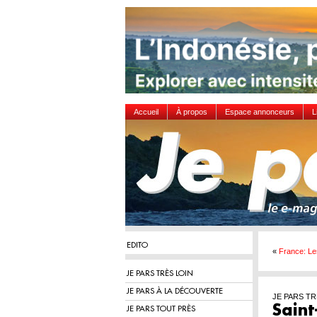
Accueil
À propos
Espace annonceurs
L
EDITO
«
France: Les
JE PARS TRÈS LOIN
JE PARS À LA DÉCOUVERTE
JE PARS TR
Saint
JE PARS TOUT PRÈS