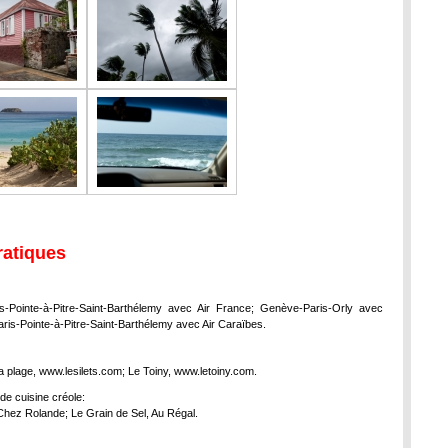
ratiques
s-Pointe-à-Pitre-Saint-Barthélemy avec Air France; Genève-Paris-Orly avec
aris-Pointe-à-Pitre-Saint-Barthélemy avec Air Caraïbes.
la plage, www.lesilets.com; Le Toiny, www.letoiny.com.
de cuisine créole:
hez Rolande; Le Grain de Sel, Au Régal.