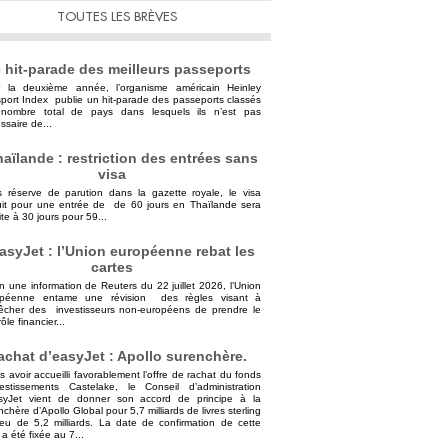
TOUTES LES BRÈVES
 hit-parade des meilleurs passeports
 la deuxième année, l’organisme américain Heinley
port Index publie un hit-parade des passeports classés
nombre total de pays dans lesquels ils n’est pas
ssaire de...
aïlande : restriction des entrées sans
visa
 réserve de parution dans la gazette royale, le visa
uit pour une entrée de de 60 jours en Thaïlande sera
ite à 30 jours pour 59...
asyJet : l’Union européenne rebat les
cartes
n une information de Reuters du 22 juillet 2026, l’Union
opéenne entame une révision des règles visant à
cher des investisseurs non-européens de prendre le
ôle financier...
achat d’easyJet : Apollo surenchère.
s avoir accueilli favorablement l’offre de rachat du fonds
vestissements Castelake, le Conseil d’administration
syJet vient de donner son accord de principe à la
nchère d’Apollo Global pour 5,7 milliards de livres sterling
ieu de 5,2 milliards. La date de confirmation de cette
 a été fixée au 7...