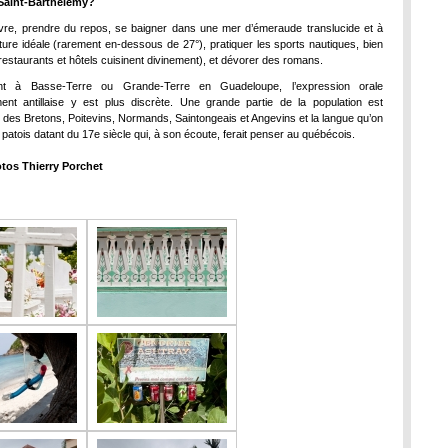
 Saint-Barthélemy?
ivre, prendre du repos, se baigner dans une mer d’émeraude translucide et à
ure idéale (rarement en-dessous de 27°), pratiquer les sports nautiques, bien
restaurants et hôtels cuisinent divinement), et dévorer des romans.
ent à Basse-Terre ou Grande-Terre en Guadeloupe, l’expression orale
ent antillaise y est plus discrète. Une grande partie de la population est
des Bretons, Poitevins, Normands, Saintongeais et Angevins et la langue qu’on
e patois datant du 17e siècle qui, à son écoute, ferait penser au québécois.
otos Thierry Porchet