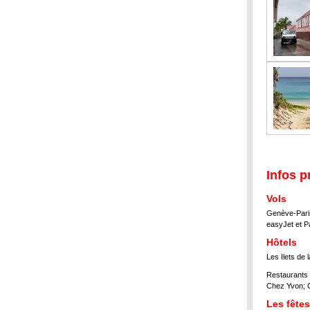
Infos p
Vols
Genève-Pari
easyJet et P
Hôtels
Les Ilets de 
Restaurants 
Chez Yvon; C
Les fêtes