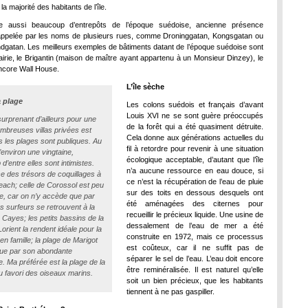
la majorité des habitants de l’île.
 aussi beaucoup d’entrepôts de l’époque suédoise, ancienne présence
appelée par les noms de plusieurs rues, comme Droninggatan, Kongsgatan ou
dgatan. Les meilleurs exemples de bâtiments datant de l’époque suédoise sont
airie, le Brigantin (maison de maître ayant appartenu à un Monsieur Dinzey), le
ncore Wall House.
L’île sèche
a plage
Les colons suédois et français d’avant
Louis XVI ne se sont guère préoccupés
surprenant d’ailleurs pour une
de la forêt qui a été quasiment détruite.
ombreuses villas privées est
Cela donne aux générations actuelles du
s les plages sont publiques. Au
fil à retordre pour revenir à une situation
environ une vingtaine,
écologique acceptable, d’autant que l’île
d’entre elles sont intimistes.
n’a aucune ressource en eau douce, si
 des trésors de coquillages à
ce n’est la récupération de l’eau de pluie
Beach; celle de Corossol est peu
sur des toits en dessous desquels ont
e, car on n’y accède que par
été aménagées des citernes pour
es surfeurs se retrouvent à la
recueillir le précieux liquide. Une usine de
 Cayes; les petits bassins de la
dessalement de l’eau de mer a été
orient la rendent idéale pour la
construite en 1972, mais ce processus
en famille; la plage de Marigot
est coûteux, car il ne suffit pas de
gue par son abondante
séparer le sel de l’eau. L’eau doit encore
e. Ma préférée est la plage de la
être reminéralisée. Il est naturel qu’elle
eu favori des oiseaux marins.
soit un bien précieux, que les habitants
tiennent à ne pas gaspiller.