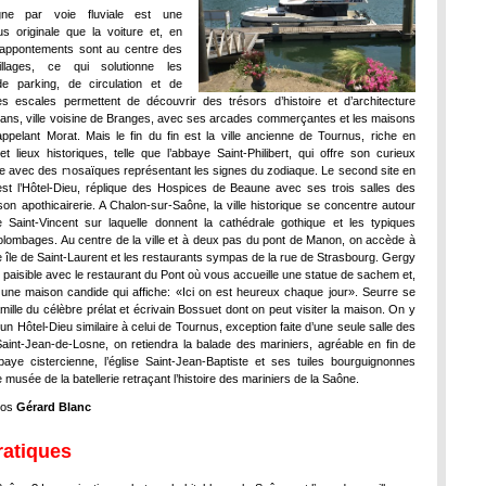
ne par voie fluviale est une
s originale que la voiture et, en
 appontements sont au centre des
illages, ce qui solutionne les
e parking, de circulation et de
s escales permettent de découvrir des trésors d’histoire et d’architecture
s, ville voisine de Branges, avec ses arcades commerçantes et les maisons
ppelant Morat. Mais le fin du fin est la ville ancienne de Tournus, riche en
 lieux historiques, telle que l’abbaye Saint-Philibert, qui offre son curieux
e avec des mosaïques représentant les signes du zodiaque. Le second site en
st l’Hôtel-Dieu, réplique des Hospices de Beaune avec ses trois salles des
son apothicairerie. A Chalon-sur-Saône, la ville historique se concentre autour
Saint-Vincent sur laquelle donnent la cathédrale gothique et les typiques
lombages. Au centre de la ville et à deux pas du pont de Manon, on accède à
ue île de Saint-Laurent et les restaurants sympas de la rue de Strasbourg. Gergy
e paisible avec le restaurant du Pont où vous accueille une statue de sachem et,
une maison candide qui affiche: «Ici on est heureux chaque jour». Seurre se
amille du célèbre prélat et écrivain Bossuet dont on peut visiter la maison. On y
un Hôtel-Dieu similaire à celui de Tournus, exception faite d’une seule salle des
aint-Jean-de-Losne, on retiendra la balade des mariniers, agréable en fin de
bbaye cistercienne, l’église Saint-Jean-Baptiste et ses tuiles bourguignonnes
e musée de la batellerie retraçant l’histoire des mariniers de la Saône.
tos
Gérard Blanc
ratiques