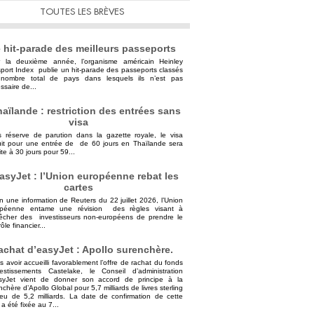
TOUTES LES BRÈVES
 hit-parade des meilleurs passeports
 la deuxième année, l’organisme américain Heinley
port Index publie un hit-parade des passeports classés
nombre total de pays dans lesquels ils n’est pas
ssaire de...
aïlande : restriction des entrées sans
visa
 réserve de parution dans la gazette royale, le visa
uit pour une entrée de de 60 jours en Thaïlande sera
ite à 30 jours pour 59...
asyJet : l’Union européenne rebat les
cartes
n une information de Reuters du 22 juillet 2026, l’Union
opéenne entame une révision des règles visant à
cher des investisseurs non-européens de prendre le
ôle financier...
achat d’easyJet : Apollo surenchère.
s avoir accueilli favorablement l’offre de rachat du fonds
vestissements Castelake, le Conseil d’administration
syJet vient de donner son accord de principe à la
nchère d’Apollo Global pour 5,7 milliards de livres sterling
ieu de 5,2 milliards. La date de confirmation de cette
 a été fixée au 7...