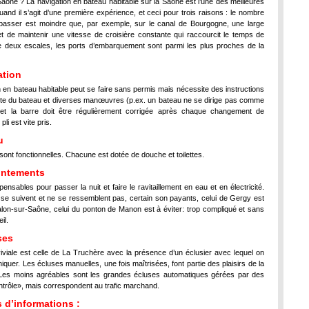
Saône ? La navigation en bateau habitable sur la Saône est l’une des meilleures
and il s’agit d’une première expérience, et ceci pour trois raisons : le nombre
passer est moindre que, par exemple, sur le canal de Bourgogne, une large
et de maintenir une vitesse de croisière constante qui raccourcit le temps de
 deux escales, les ports d’embarquement sont parmi les plus proches de la
ation
n en bateau habitable peut se faire sans permis mais nécessite des instructions
ite du bateau et diverses manœuvres (p.ex. un bateau ne se dirige pas comme
 et la barre doit être régulièrement corrigée après chaque changement de
pli est vite pris.
u
sont fonctionnelles. Chacune est dotée de douche et toilettes.
ontements
spensables pour passer la nuit et faire le ravitaillement en eau et en électricité.
se suivent et ne se ressemblent pas, certain son payants, celui de Gergy est
halon-sur-Saône, celui du ponton de Manon est à éviter: trop compliqué et sans
il.
ses
iviale est celle de La Truchère avec la présence d’un éclusier avec lequel on
quer. Les écluses manuelles, une fois maîtrisées, font partie des plaisirs de la
es moins agréables sont les grandes écluses automatiques gérées par des
ntrôle», mais correspondent au trafic marchand.
 d’informations :