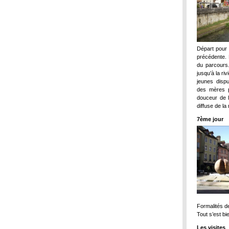
Départ pour 
précédente. 
du parcours
jusqu’à la ri
jeunes disp
des mères p
douceur de l
diffuse de la
7ème jour
Formalités de
Tout s’est b
Les visites