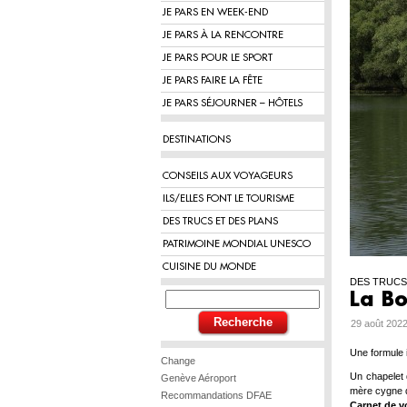
JE PARS EN WEEK-END
JE PARS À LA RENCONTRE
JE PARS POUR LE SPORT
JE PARS FAIRE LA FÊTE
JE PARS SÉJOURNER – HÔTELS
DESTINATIONS
CONSEILS AUX VOYAGEURS
ILS/ELLES FONT LE TOURISME
DES TRUCS ET DES PLANS
PATRIMOINE MONDIAL UNESCO
CUISINE DU MONDE
DES TRUCS 
La Bo
29 août 2022
Une formule 
Change
Un chapelet d
Genève Aéroport
mère cygne qu
Recommandations DFAE
Carnet de 