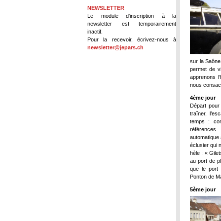
NEWSLETTER
Le module d'inscription à la
newsletter est temporairement
inactif.
Pour la recevoir, écrivez-nous à
newsletter@jepars.ch
sur la Saône
permet de vi
apprenons l’
nous consacro
4ème jour
Départ pour 
traîner, l’e
temps : co
référence
automatique 
éclusier qui 
hèle : « Gile
au port de p
que le port 
Ponton de M
5ème jour