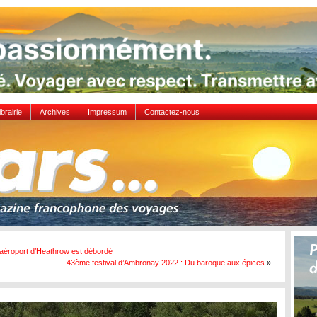
ibrairie
Archives
Impressum
Contactez-nous
’aéroport d’Heathrow est débordé
43ème festival d’Ambronay 2022 : Du baroque aux épices
»