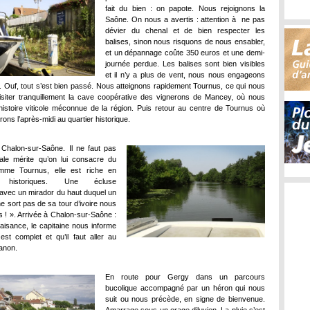
fait du bien : on papote. Nous rejoignons la
Saône. On nous a avertis : attention à ne pas
dévier du chenal et de bien respecter les
balises, sinon nous risquons de nous ensabler,
et un dépannage coûte 350 euros et une demi-
journée perdue. Les balises sont bien visibles
et il n’y a plus de vent, nous nous engageons
. Ouf, tout s’est bien passé. Nous atteignons rapidement Tournus, ce qui nous
siter tranquillement la cave coopérative des vignerons de Mancey, où nous
histoire viticole méconnue de la région. Puis retour au centre de Tournus où
ns l’après-midi au quartier historique.
Chalon-sur-Saône. Il ne faut pas
scale mérite qu’on lui consacre du
mme Tournus, elle est riche en
s historiques. Une écluse
avec un mirador du haut duquel un
ne sort pas de sa tour d’ivoire nous
ts ! ». Arrivée à Chalon-sur-Saône :
laisance, le capitaine nous informe
est complet et qu’il faut aller au
anon.
En route pour Gergy dans un parcours
bucolique accompagné par un héron qui nous
suit ou nous précède, en signe de bienvenue.