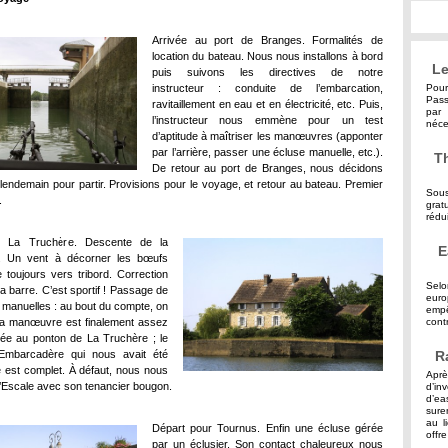
Arrivée au port de Branges. Formalités de
location du bateau. Nous nous installons à bord
Le
puis suivons les directives de notre
instructeur : conduite de l’embarcation,
Pour
Pass
ravitaillement en eau et en électricité, etc. Puis,
par 
l’instructeur nous emmène pour un test
néce
d’aptitude à maîtriser les manœuvres (apponter
par l’arrière, passer une écluse manuelle, etc.).
Th
De retour au port de Branges, nous décidons
e lendemain pour partir. Provisions pour le voyage, et retour au bateau. Premier
Sous
.
grat
rédu
r La Truchère. Descente de la
E
le. Un vent à décorner les bœufs
toujours vers tribord. Correction
Selo
la barre. C’est sportif ! Passage de
eur
s manuelles : au bout du compte, on
empê
 la manœuvre est finalement assez
contr
ée au ponton de La Truchère ; le
l’Embarcadère qui nous avait été
R
est complet. À défaut, nous nous
Aprè
 l’Escale avec son tenancier bougon.
d’in
d’ea
sure
au l
Départ pour Tournus. Enfin une écluse gérée
offre
par un éclusier. Son contact chaleureux nous