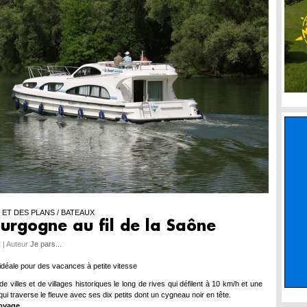
ET DES PLANS / BATEAUX
urgogne au fil de la Saône
 | Auteur
Je pars...
idéale pour des vacances à petite vitesse
e villes et de villages historiques le long de rives qui défilent à 10 km/h et une
i traverse le fleuve avec ses dix petits dont un cygneau noir en tête.
voyage