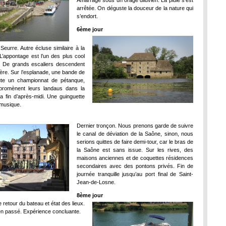
Amarrage sous un orage diluvien. La pluie s’est
arrêtée. On déguste la douceur de la nature qui
s’endort.
6ème jour
Seurre. Autre écluse similaire à la
L’appontage est l’un des plus cool
. De grands escaliers descendent
vière. Sur l’esplanade, une bande de
ute un championnat de pétanque,
romènent leurs landaus dans la
a fin d’après-midi. Une guinguette
 musique.
Dernier tronçon. Nous prenons garde de suivre
le canal de déviation de la Saône, sinon, nous
serions quittes de faire demi-tour, car le bras de
la Saône est sans issue. Sur les rives, des
maisons anciennes et de coquettes résidences
secondaires avec des pontons privés. Fin de
journée tranquille jusqu’au port final de Saint-
Jean-de-Losne.
8ème jour
 retour du bateau et état des lieux.
ien passé. Expérience concluante.