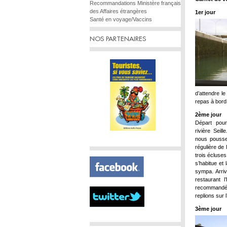
Recommandations Ministère français
des Affaires étrangères
1er jour
Santé en voyage/Vaccins
NOS PARTENAIRES
d’attendre l
repas à bord
2ème jour
Départ pou
rivière Seil
nous pousse 
régulière de 
trois écluse
s’habitue et
sympa. Arriv
restaurant 
recommandé 
replions sur
3ème jour