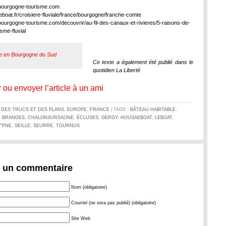
.bourgogne-tourisme.com
eboat.fr/croisiere-fluviale/france/bourgogne/franche-comte
bourgogne-tourisme.com/decouvrir/au-fil-des-canaux-et-rivieres/5-raisons-de-
isme-fluvial
e en Bourgogne du Sud
Ce texte a également été publié dans le
quotidien La Liberté
 ou envoyer l’article à un ami
S
DES TRUCS ET DES PLANS
,
EUROPE
,
FRANCE
| TAGS :
BÂTEAU HABITABLE
,
,
BRANGES
,
CHALONSURSAONE
,
ÉCLUSES
,
GERGY
,
HOUSAEBOAT
,
LEBOAT
,
^PNE
,
SEILLE
,
SEURRE
,
TOURNUS
r un commentaire
Nom (obligatoire)
Courriel (ne sera pas publié) (obligatoire)
Site Web