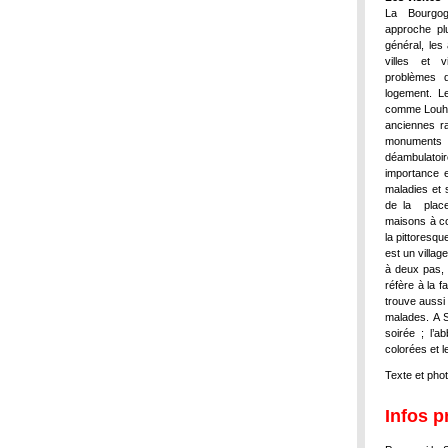
La Bourgog
approche plu
général, les
villes et v
problèmes d
logement. Le
comme Louhan
anciennes ra
monuments et
déambulatoir
importance e
maladies et 
de la place 
maisons à co
la pittoresq
est un villag
à deux pas, 
réfère à la f
trouve aussi 
malades. A S
soirée ; l’a
colorées et l
Texte et pho
Infos p