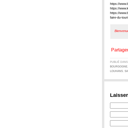
https://www
https://www.l
https://www.
faire-du-tour
Bienvenu
Partager
PUBLIÉ DAN
BOURGOGNE
LOUHANS
,
SA
Laisse