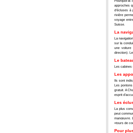
Pourquoi la 
approches qu
d’écluses à 
rivière perm
voyage entre
Suisse.
La navig
La navigatio
sur la condu
une voiture
direction). Le 
Le batea
Les cabines 
Les app
Ils sont indi
Les pontons 
gratuit. A C
esprit d’accue
Les éclu
La plus conv
peut communi
manœuvre. L
«tours de co
Pour plus