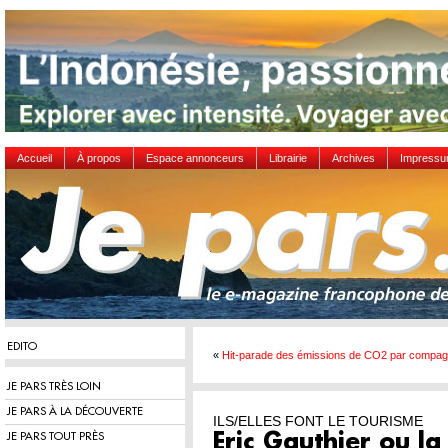
Accueil
À propos
Espace annonceurs
Librairie
Archives
Impress
EDITO
«
Hit-parade des émissions de CO2 par compag
JE PARS TRÈS LOIN
JE PARS À LA DÉCOUVERTE
ILS/ELLES FONT LE TOURISME
JE PARS TOUT PRÈS
Eric Gauthier ou la