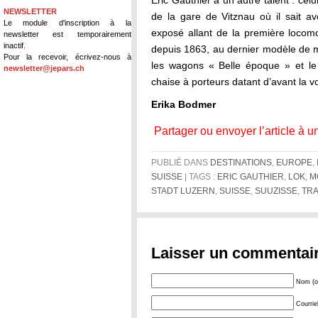
Eric Gauthier a un autre talent : cel
NEWSLETTER
de la gare de Vitznau où il sait av
Le module d'inscription à la
exposé allant de la première locomo
newsletter est temporairement
inactif.
depuis 1863, au dernier modèle de m
Pour la recevoir, écrivez-nous à
les wagons « Belle époque » et le
newsletter@jepars.ch
chaise à porteurs datant d’avant la vo
Erika Bodmer
Partager ou envoyer l’article à u
PUBLIÉ DANS
DESTINATIONS
,
EUROPE
,
SUISSE
| TAGS :
ERIC GAUTHIER
,
LOK
,
M
STADT LUZERN
,
SUISSE
,
SUUZISSE
,
TRA
Laisser un commentai
Nom (ob
Courrie