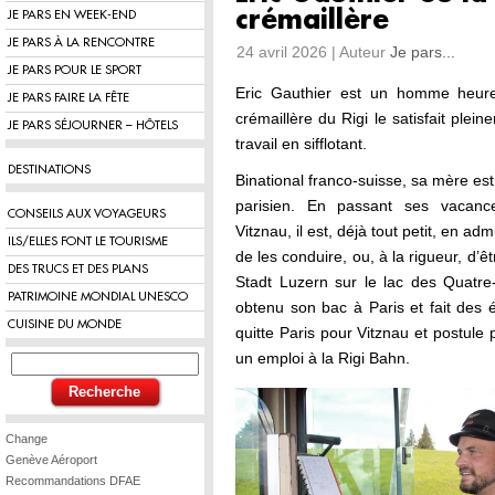
crémaillère
JE PARS EN WEEK-END
JE PARS À LA RENCONTRE
24 avril 2026 | Auteur
Je pars...
JE PARS POUR LE SPORT
Eric Gauthier est un homme heure
JE PARS FAIRE LA FÊTE
crémaillère du Rigi le satisfait plei
JE PARS SÉJOURNER – HÔTELS
travail en sifflotant.
DESTINATIONS
Binational franco-suisse, sa mère est
parisien. En passant ses vacanc
CONSEILS AUX VOYAGEURS
Vitznau, il est, déjà tout petit, en adm
ILS/ELLES FONT LE TOURISME
de les conduire, ou, à la rigueur, d’
DES TRUCS ET DES PLANS
Stadt Luzern sur le lac des Quatre
PATRIMOINE MONDIAL UNESCO
obtenu son bac à Paris et fait des 
CUISINE DU MONDE
quitte Paris pour Vitznau et postule
un emploi à la Rigi Bahn.
Change
Genève Aéroport
Recommandations DFAE