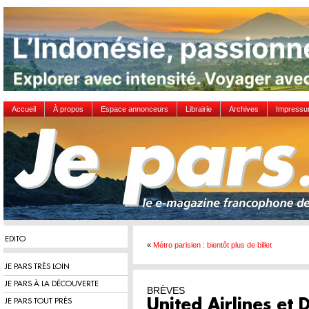
Accueil
À propos
Espace annonceurs
Librairie
Archives
Impress
EDITO
«
Métro parisien : bientôt plus de billet
JE PARS TRÈS LOIN
JE PARS À LA DÉCOUVERTE
BRÈVES
JE PARS TOUT PRÈS
United Airlines et 