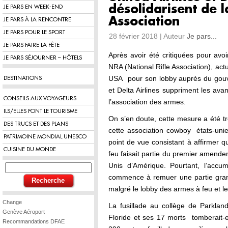
désolidarisent de l
JE PARS EN WEEK-END
Association
JE PARS À LA RENCONTRE
JE PARS POUR LE SPORT
28 février 2018 | Auteur
Je pars...
JE PARS FAIRE LA FÊTE
Après avoir été critiquées pour avo
JE PARS SÉJOURNER – HÔTELS
NRA (National Rifle Association), ac
USA pour son lobby auprès du gouv
DESTINATIONS
et Delta Airlines suppriment les a
CONSEILS AUX VOYAGEURS
l’association des armes.
ILS/ELLES FONT LE TOURISME
On s’en doute, cette mesure a été t
DES TRUCS ET DES PLANS
cette association cowboy états-uni
PATRIMOINE MONDIAL UNESCO
point de vue consistant à affirmer q
CUISINE DU MONDE
feu faisait partie du premier amende
Unis d’Amérique. Pourtant, l’accu
commence à remuer une partie grand
malgré le lobby des armes à feu et le
Change
La fusillade au collège de Parkla
Genève Aéroport
Floride et ses 17 morts tomberait-e
Recommandations DFAE