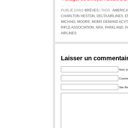
PUBLIÉ DANS
BRÈVES
| TAGS :
AMERICA
CHARLTON HESTON
,
DELTA AIRLINES
,
E
MICHAEL MOORE
,
MOMS DEMAND ACVT
RIFLE ASSOCIATION
,
NRA
,
PARKLAND
,
P
AIRLINES
Laisser un commentai
Nom (ob
Courrie
Site W