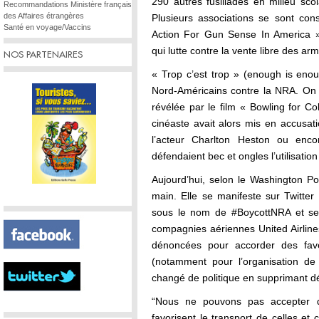
290 autres fusillades en milieu sc
Recommandations Ministère français
des Affaires étrangères
Plusieurs associations se sont co
Santé en voyage/Vaccins
Action For Gun Sense In America 
qui lutte contre la vente libre des ar
NOS PARTENAIRES
« Trop c’est trop » (enough is eno
Nord-Américains contre la NRA. On s
révélée par le film « Bowling for 
cinéaste avait alors mis en accusati
l’acteur Charlton Heston ou enc
défendaient bec et ongles l’utilisatio
Aujourd’hui, selon le Washington P
main. Elle se manifeste sur Twitte
sous le nom de #BoycottNRA et semb
compagnies aériennes United Airlines
dénoncées pour accorder des fa
(notamment pour l’organisation de
changé de politique en supprimant d
“Nous ne pouvons pas accepter 
favorisent le transport de celles et