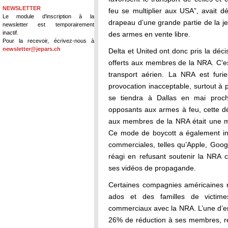
NEWSLETTER
feu se multiplier aux USA”, avait 
Le module d'inscription à la
drapeau d’une grande partie de la j
newsletter est temporairement
inactif.
des armes en vente libre.
Pour la recevoir, écrivez-nous à
newsletter@jepars.ch
Delta et United ont donc pris la déci
offerts aux membres de la NRA. C’es
transport aérien. La NRA est furie
provocation inacceptable, surtout à
se tiendra à Dallas en mai proch
opposants aux armes à feu, cette déc
aux membres de la NRA était une m
Ce mode de boycott a également ins
commerciales, telles qu’Apple, Goo
réagi en refusant soutenir la NRA 
ses vidéos de propagande.
Certaines compagnies américaines re
ados et des familles de victimes
commerciaux avec la NRA. L’une d’ent
26% de réduction à ses membres, ren