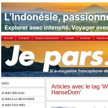
Accueil
À propos
Espace annonceurs
Librairie
Archives
Impress
EDITO
Articles avec le tag 
HanseDom’
JE PARS TRÈS LOIN
JE PARS À LA DÉCOUVERTE
JE PARS TOUT PRÈS