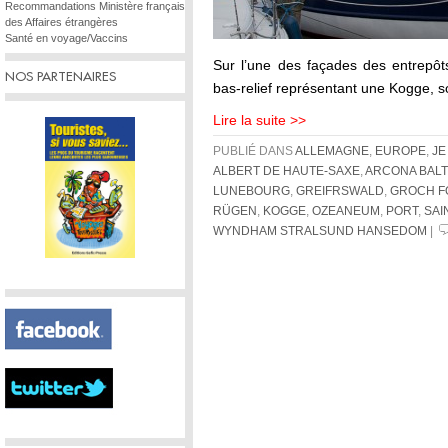
Recommandations Ministère français
des Affaires étrangères
Santé en voyage/Vaccins
Sur l’une des façades des entrepôt
NOS PARTENAIRES
bas-relief représentant une Kogge, 
Lire la suite >>
PUBLIÉ DANS
ALLEMAGNE
,
EUROPE
,
JE
ALBERT DE HAUTE-SAXE
,
ARCONA BALT
LUNEBOURG
,
GREIFRSWALD
,
GROCH F
RÜGEN
,
KOGGE
,
OZEANEUM
,
PORT
,
SAI
WYNDHAM STRALSUND HANSEDOM
|