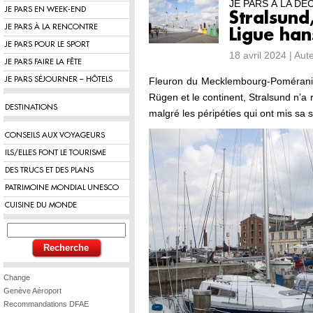
JE PARS À LA D
JE PARS EN WEEK-END
Stralsund,
JE PARS À LA RENCONTRE
Ligue han
JE PARS POUR LE SPORT
18 avril 2024 | Au
JE PARS FAIRE LA FÊTE
JE PARS SÉJOURNER – HÔTELS
Fleuron du Mecklembourg-Poméranie-O
Rügen et le continent, Stralsund n’a 
DESTINATIONS
malgré les péripéties qui ont mis sa s
CONSEILS AUX VOYAGEURS
ILS/ELLES FONT LE TOURISME
DES TRUCS ET DES PLANS
PATRIMOINE MONDIAL UNESCO
CUISINE DU MONDE
Change
Genève Aéroport
Recommandations DFAE