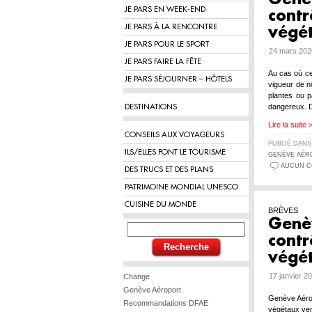
JE PARS EN WEEK-END
contr
JE PARS À LA RENCONTRE
végé
JE PARS POUR LE SPORT
24 mars 202
JE PARS FAIRE LA FÊTE
Au cas où ce
JE PARS SÉJOURNER – HÔTELS
vigueur de n
plantes ou p
dangereux. D
DESTINATIONS
Lire la suite 
CONSEILS AUX VOYAGEURS
PUBLIÉ DAN
ILS/ELLES FONT LE TOURISME
GENÈVE AÉR
AUCUN C
DES TRUCS ET DES PLANS
PATRIMOINE MONDIAL UNESCO
CUISINE DU MONDE
BRÈVES
Genè
contr
végé
17 janvier 2
Change
Genève Aéroport
Genève Aérop
Recommandations DFAE
végétaux ven