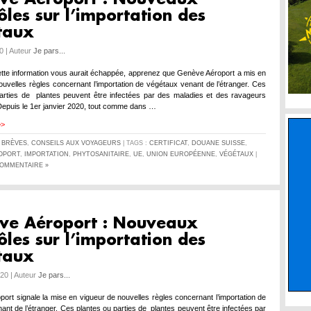
ôles sur l’importation des
taux
0 | Auteur
Je pars...
tte information vous aurait échappée, apprenez que Genève Aéroport a mis en
ouvelles règles concernant l’importation de végétaux venant de l’étranger. Ces
arties de plantes peuvent être infectées par des maladies et des ravageurs
epuis le 1er janvier 2020, tout comme dans …
>>
S
BRÈVES
,
CONSEILS AUX VOYAGEURS
| TAGS :
CERTIFICAT
,
DOUANE SUISSE
,
OPORT
,
IMPORTATION
,
PHYTOSANITAIRE
,
UE
,
UNION EUROPÉENNE
,
VÉGÉTAUX
|
OMMENTAIRE »
ve Aéroport : Nouveaux
ôles sur l’importation des
taux
020 | Auteur
Je pars...
ort signale la mise en vigueur de nouvelles règles concernant l’importation de
ant de l’étranger. Ces plantes ou parties de plantes peuvent être infectées par