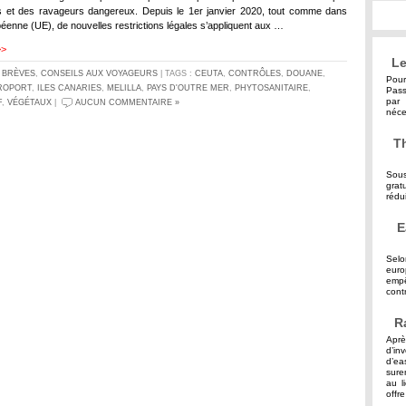
s et des ravageurs dangereux. Depuis le 1er janvier 2020, tout comme dans
péenne (UE), de nouvelles restrictions légales s’appliquent aux …
>>
Le
S
BRÈVES
,
CONSEILS AUX VOYAGEURS
| TAGS :
CEUTA
,
CONTRÔLES
,
DOUANE
,
Pour
ROPORT
,
ILES CANARIES
,
MELILLA
,
PAYS D'OUTRE MER
,
PHYTOSANITAIRE
,
Pass
par 
F
,
VÉGÉTAUX
|
AUCUN COMMENTAIRE »
néce
Th
Sous
grat
rédu
E
Selo
eur
empê
contr
R
Aprè
d’in
d’ea
sure
au l
offre