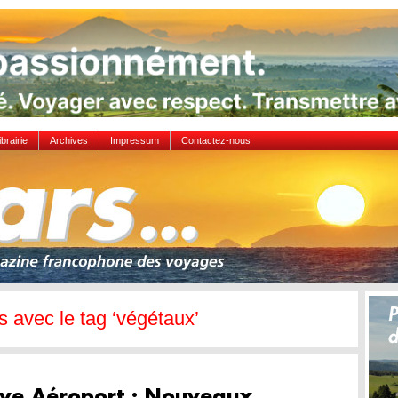
ibrairie
Archives
Impressum
Contactez-nous
es avec le tag ‘végétaux’
ve Aéroport : Nouveaux