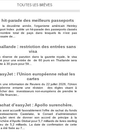
TOUTES LES BRÈVES
 hit-parade des meilleurs passeports
 la deuxième année, l’organisme américain Heinley
port Index publie un hit-parade des passeports classés
nombre total de pays dans lesquels ils n’est pas
ssaire de...
aïlande : restriction des entrées sans
visa
 réserve de parution dans la gazette royale, le visa
uit pour une entrée de de 60 jours en Thaïlande sera
ite à 30 jours pour 59...
asyJet : l’Union européenne rebat les
cartes
n une information de Reuters du 22 juillet 2026, l’Union
opéenne entame une révision des règles visant à
cher des investisseurs non-européens de prendre le
ôle financier...
achat d’easyJet : Apollo surenchère.
s avoir accueilli favorablement l’offre de rachat du fonds
vestissements Castelake, le Conseil d’administration
syJet vient de donner son accord de principe à la
nchère d’Apollo Global pour 5,7 milliards de livres sterling
ieu de 5,2 milliards. La date de confirmation de cette
 a été fixée au 7...